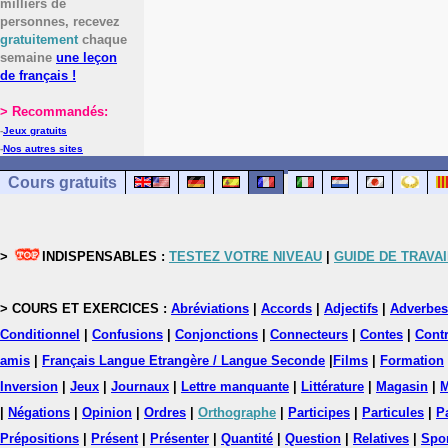
milliers de
personnes, recevez
gratuitement
chaque
semaine
une leçon
de français !
> Recommandés:
-
Jeux gratuits
-
Nos autres sites
Cours gratuits
>
INDISPENSABLES :
TESTEZ VOTRE NIVEAU
|
GUIDE DE TRAVAI
> COURS ET EXERCICES :
Abréviations
|
Accords
|
Adjectifs
|
Adverbes
Conditionnel
|
Confusions
|
Conjonctions
|
Connecteurs
|
Contes
|
Contr
amis
|
Français Langue Etrangère / Langue Seconde
|
Films
|
Formation
Inversion
|
Jeux
|
Journaux
|
Lettre manquante
|
Littérature
|
Magasin
|
M
|
Négations
|
Opinion
|
Ordres
|
Orthographe
|
Participes
|
Particules
|
P
Prépositions
|
Présent
|
Présenter
|
Quantité
|
Question
|
Relatives
|
Spo