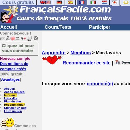
Cours gratuits
Accueil
Cours/Tests
Participer
Connectez-vous !
Cliquez ici pour
vous connecter
Apprendre
>
Membres
> Mes favoris
Nouveau compte
Recommander ce site
|
Des millions de
comptes créés
100% gratuit !
[
Avantages
]
Lorsque vous serez
connecté(e)
au club
Accueil
Accès rapides
Imprimer
Livre d'or
Plan du site
Recommander
Signaler un bug
Faire un lien
Comme des