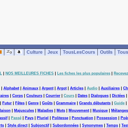
Culture
Jeux
TousLesCours
Outils
Tous
L
|
NOS MEILLEURES FICHES
|
Les fiches les plus populaires
|
Recevez
|
Alphabet
|
Animaux
|
Argent
|
Argot
|
Articles
|
Audio
|
Auxiliaires
|
Ch
aires
|
Corps
|
Couleurs
|
Courrier
|
Cours
|
Dates
|
Dialogues
|
Dictées
|
Futur
|
Fêtes
|
Genre
|
Goûts
|
Grammaire
|
Grands débutants
|
Guide
|
aison
|
Majuscules
|
Maladies
|
Mots
|
Mouvement
|
Musique
|
Mélanges
assif
|
Passé
|
Pays
|
Pluriel
|
Politesse
|
Ponctuation
|
Possession
|
Poè
rts
|
Style direct
|
Subjonctif
|
Subordonnées
|
Synonymes
|
Temps
|
Tes