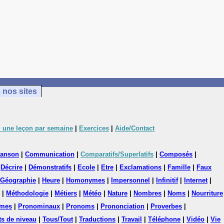
 nos sites
 une leçon par semaine
|
Exercices
|
Aide/Contact
anson
|
Communication
|
Comparatifs/Superlatifs
|
Composés
|
|
Décrire
|
Démonstratifs
|
Ecole
|
Etre
|
Exclamations
|
Famille
|
Faux
Géographie
|
Heure
|
Homonymes
|
Impersonnel
|
Infinitif
|
Internet
|
|
Méthodologie
|
Métiers
|
Météo
|
Nature
|
Nombres
|
Noms
|
Nourriture
mes
|
Pronominaux
|
Pronoms
|
Prononciation
|
Proverbes
|
ts de niveau
|
Tous/Tout
|
Traductions
|
Travail
|
Téléphone
|
Vidéo
|
Vie