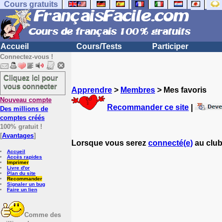
Cours gratuits
Accueil
Cours/Tests
Participer
Connectez-vous !
Cliquez ici pour
vous connecter
Apprendre
>
Membres
> Mes favoris
Nouveau compte
Recommander ce site
|
Des millions de
comptes créés
100% gratuit !
[
Avantages
]
Lorsque vous serez
connecté(e)
au club
Accueil
Accès rapides
Imprimer
Livre d'or
Plan du site
Recommander
Signaler un bug
Faire un lien
Comme des