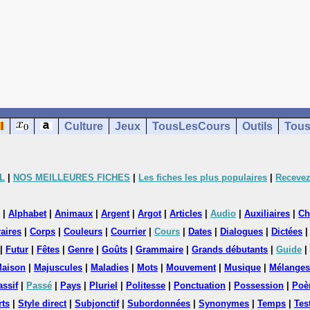
Culture
Jeux
TousLesCours
Outils
Tous
L
|
NOS MEILLEURES FICHES
|
Les fiches les plus populaires
|
Recevez
|
Alphabet
|
Animaux
|
Argent
|
Argot
|
Articles
|
Audio
|
Auxiliaires
|
Ch
aires
|
Corps
|
Couleurs
|
Courrier
|
Cours
|
Dates
|
Dialogues
|
Dictées
|
Futur
|
Fêtes
|
Genre
|
Goûts
|
Grammaire
|
Grands débutants
|
Guide
|
aison
|
Majuscules
|
Maladies
|
Mots
|
Mouvement
|
Musique
|
Mélanges
assif
|
Passé
|
Pays
|
Pluriel
|
Politesse
|
Ponctuation
|
Possession
|
Poè
rts
|
Style direct
|
Subjonctif
|
Subordonnées
|
Synonymes
|
Temps
|
Tes