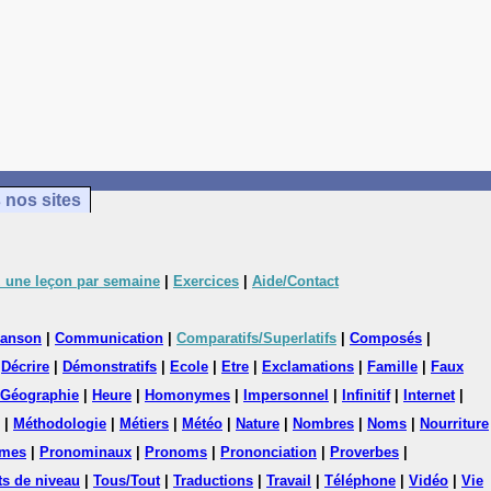
 nos sites
 une leçon par semaine
|
Exercices
|
Aide/Contact
anson
|
Communication
|
Comparatifs/Superlatifs
|
Composés
|
|
Décrire
|
Démonstratifs
|
Ecole
|
Etre
|
Exclamations
|
Famille
|
Faux
Géographie
|
Heure
|
Homonymes
|
Impersonnel
|
Infinitif
|
Internet
|
|
Méthodologie
|
Métiers
|
Météo
|
Nature
|
Nombres
|
Noms
|
Nourriture
mes
|
Pronominaux
|
Pronoms
|
Prononciation
|
Proverbes
|
ts de niveau
|
Tous/Tout
|
Traductions
|
Travail
|
Téléphone
|
Vidéo
|
Vie