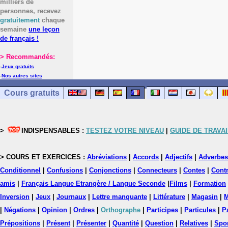
milliers de
personnes, recevez
gratuitement
chaque
semaine
une leçon
de français !
> Recommandés:
-
Jeux gratuits
-
Nos autres sites
Cours gratuits
>
INDISPENSABLES :
TESTEZ VOTRE NIVEAU
|
GUIDE DE TRAVAI
> COURS ET EXERCICES :
Abréviations
|
Accords
|
Adjectifs
|
Adverbes
Conditionnel
|
Confusions
|
Conjonctions
|
Connecteurs
|
Contes
|
Contr
amis
|
Français Langue Etrangère / Langue Seconde
|
Films
|
Formation
Inversion
|
Jeux
|
Journaux
|
Lettre manquante
|
Littérature
|
Magasin
|
M
|
Négations
|
Opinion
|
Ordres
|
Orthographe
|
Participes
|
Particules
|
P
Prépositions
|
Présent
|
Présenter
|
Quantité
|
Question
|
Relatives
|
Spo