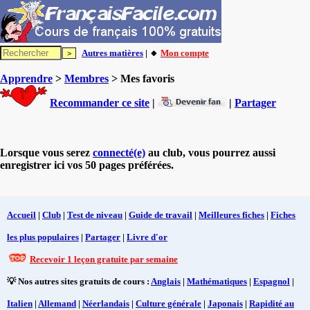
Autres matières
| 🔸
Mon compte
Apprendre
>
Membres
> Mes favoris
Recommander ce site
|
|
Partager
Lorsque vous serez
connecté(e)
au club, vous pourrez aussi
enregistrer ici vos 50 pages préférées.
Accueil
|
Club
|
Test de niveau
|
Guide de travail
|
Meilleures fiches
|
Fiches
les plus populaires
|
Partager
|
Livre d'or
Recevoir 1 leçon gratuite par semaine
💡 Nos autres sites gratuits de cours :
Anglais
|
Mathématiques
|
Espagnol
|
Italien
|
Allemand
|
Néerlandais
|
Culture générale
|
Japonais
|
Rapidité au