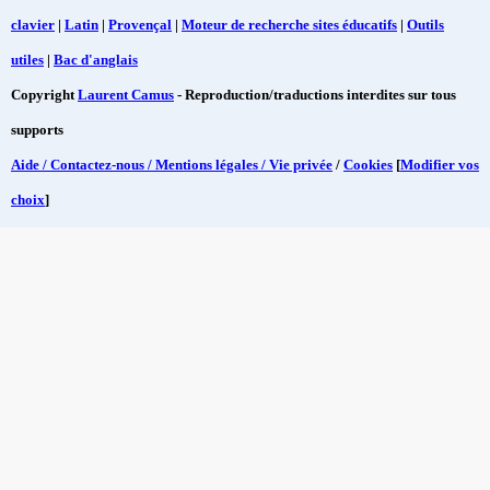
clavier
|
Latin
|
Provençal
|
Moteur de recherche sites éducatifs
|
Outils
utiles
|
Bac d'anglais
Copyright
Laurent Camus
- Reproduction/traductions interdites sur tous
supports
Aide / Contactez-nous / Mentions légales / Vie privée
/
Cookies
[
Modifier vos
choix
]