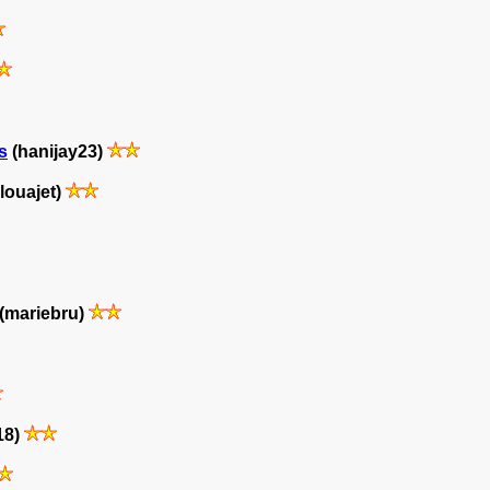
s
(hanijay23)
louajet)
(mariebru)
18)