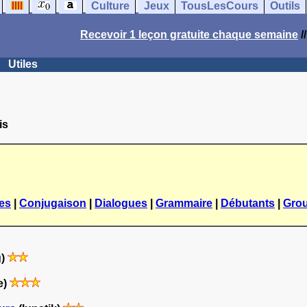
Culture
Jeux
TousLesCours
Outils
Recevoir 1 leçon gratuite chaque semaine
/
Utiles
is
les
|
Conjugaison
|
Dialogues
|
Grammaire
|
Débutants
|
Gro
g)
e)