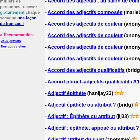
-
Accord des adjectifs : au salon de coif
milliers de
personnes, recevez
-
Accord des adjectifs composés
(marie
gratuitement
chaque
semaine
une leçon
de français !
-
Accord des adjectifs de couleur
(anon
> Recommandés:
-
Accord des adjectifs de couleur
(anon
-
Jeux gratuits
-
Accord des adjectifs de couleur
(anon
-
Nos autres sites
-
Accord des adjectifs de couleur
(anon
-
Accord des adjectifs qualificatifs
(brid
-
Accord pluriel -adjectifs qualificatifs A1
-
Adjectif épithète
(hanijay23)
-
Adjectif épithète ou attribut ?
(bridg)
-
Adjectif : Épithète ou attribut
(jij33)
-
Adjectif : épithète, apposé ou attribut ?
-
Adjectif attribut du sujet
(anonyme)