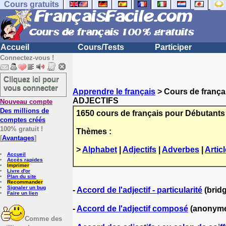
Cours gratuits
Accueil
Cours/Tests
Participer
Connectez-vous !
Cliquez ici pour
vous connecter
Apprendre le français
> Cours de frança
ADJECTIFS
Nouveau compte
Des millions de
1650 cours de français pour Débutants
comptes créés
100% gratuit !
Thèmes :
[
Avantages
]
>
Alphabet
|
Adjectifs
|
Adverbes
|
Artic
Accueil
Accès rapides
Imprimer
Livre d'or
Plan du site
Recommander
Signaler un bug
-
Accord de l'adjectif - particularité
(brid
Faire un lien
-
Accord de l'adjectif composé
(anonym
Comme des