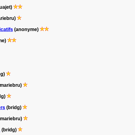
uajet)
riebru)
icatifs
(anonyme)
me)
dg)
mariebru)
dg)
ers
(bridg)
mariebru)
s
(bridg)