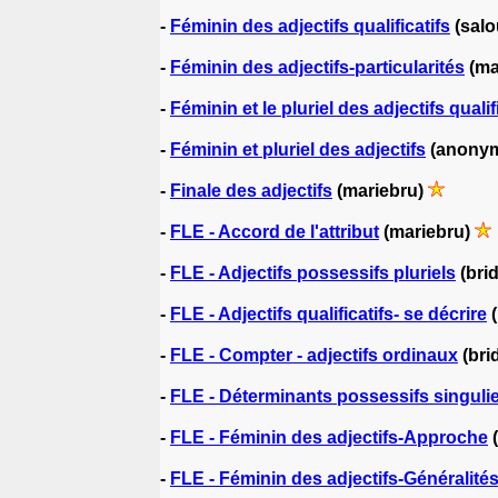
-
Féminin des adjectifs qualificatifs
(salo
-
Féminin des adjectifs-particularités
(ma
-
Féminin et le pluriel des adjectifs qualif
-
Féminin et pluriel des adjectifs
(anony
-
Finale des adjectifs
(mariebru)
-
FLE - Accord de l'attribut
(mariebru)
-
FLE - Adjectifs possessifs pluriels
(bri
-
FLE - Adjectifs qualificatifs- se décrire
(
-
FLE - Compter - adjectifs ordinaux
(bri
-
FLE - Déterminants possessifs singuli
-
FLE - Féminin des adjectifs-Approche
(
-
FLE - Féminin des adjectifs-Généralité