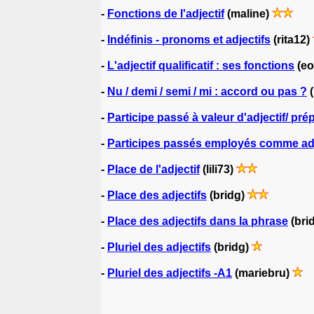
-
Fonctions de l'adjectif
(maline)
-
Indéfinis - pronoms et adjectifs
(rita12)
-
L'adjectif qualificatif : ses fonctions
(eo
-
Nu / demi / semi / mi : accord ou pas ?
(
-
Participe passé à valeur d'adjectif/ pré
-
Participes passés employés comme adj
-
Place de l'adjectif
(lili73)
-
Place des adjectifs
(bridg)
-
Place des adjectifs dans la phrase
(bri
-
Pluriel des adjectifs
(bridg)
-
Pluriel des adjectifs -A1
(mariebru)