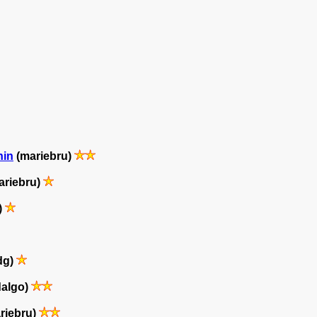
nin
(mariebru)
ariebru)
)
dg)
dalgo)
riebru)