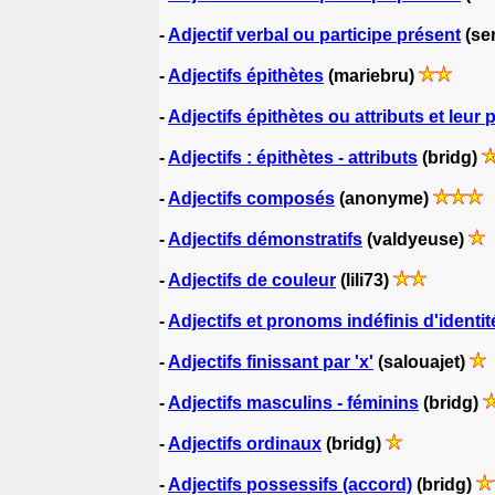
-
Adjectif verbal ou participe présent
(se
-
Adjectifs épithètes
(mariebru)
-
Adjectifs épithètes ou attributs et leur 
-
Adjectifs : épithètes - attributs
(bridg)
-
Adjectifs composés
(anonyme)
-
Adjectifs démonstratifs
(valdyeuse)
-
Adjectifs de couleur
(lili73)
-
Adjectifs et pronoms indéfinis d'identit
-
Adjectifs finissant par 'x'
(salouajet)
-
Adjectifs masculins - féminins
(bridg)
-
Adjectifs ordinaux
(bridg)
-
Adjectifs possessifs (accord)
(bridg)