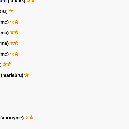
fure
(lunatik)
bru)
yme)
yme)
yme)
yme)
g)
(mariebru)
(anonyme)