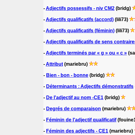
-
Adjectifs possessifs - niv CM2
(bridg)
-
Adjectifs qualificatifs (accord)
(lili73)
-
Adjectifs qualificatifs (féminin)
(lili73)
-
Adjectifs qualificatifs de sens contraire
-
Adjectifs terminés par « g » ou « c »
(sa
-
Attribut
(mariebru)
-
Bien - bon - bonne
(bridg)
-
Déterminants : Adjectifs démonstratifs
-
De l'adjectif au nom -CE1
(bridg)
-
Degrés de comparaison
(mariebru)
-
Féminin de l'adjectif qualificatif
(fouine
-
Féminin des adjectifs - CE1
(mariebru)