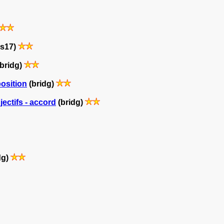
s17)
bridg)
position
(bridg)
ectifs - accord
(bridg)
dg)