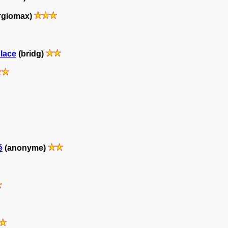
rgiomax)
place
(bridg)
é
(anonyme)