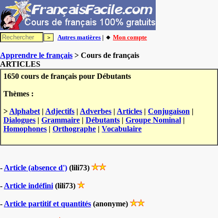
Autres matières
| 🔸
Mon compte
Apprendre le français
> Cours de français
ARTICLES
1650 cours de français pour Débutants
Thèmes :
>
Alphabet
|
Adjectifs
|
Adverbes
|
Articles
|
Conjugaison
|
Dialogues
|
Grammaire
|
Débutants
|
Groupe Nominal
|
Homophones
|
Orthographe
|
Vocabulaire
-
Article (absence d')
(lili73)
-
Article indéfini
(lili73)
-
Article partitif et quantités
(anonyme)