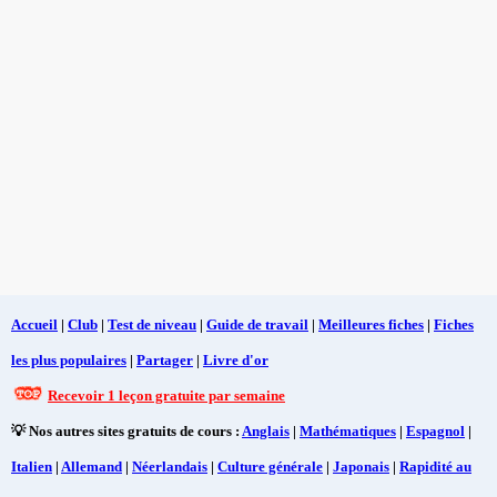
Accueil
|
Club
|
Test de niveau
|
Guide de travail
|
Meilleures fiches
|
Fiches
les plus populaires
|
Partager
|
Livre d'or
Recevoir 1 leçon gratuite par semaine
💡 Nos autres sites gratuits de cours :
Anglais
|
Mathématiques
|
Espagnol
|
Italien
|
Allemand
|
Néerlandais
|
Culture générale
|
Japonais
|
Rapidité au