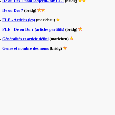
-
De ou Des + nom+adjectif- niv CE1
(bridg)
-
De ou Des ?
(bridg)
-
FLE - Articles (les)
(mariebru)
-
FLE - De ou Du ? (articles partitifs)
(bridg)
-
Généralités et article défini
(mariebru)
-
Genre et nombre des noms
(bridg)