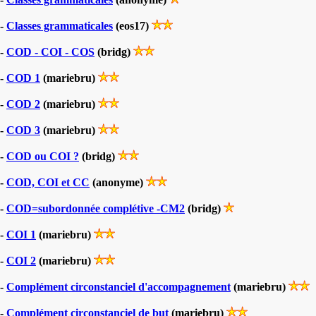
-
Classes grammaticales
(eos17)
-
COD - COI - COS
(bridg)
-
COD 1
(mariebru)
-
COD 2
(mariebru)
-
COD 3
(mariebru)
-
COD ou COI ?
(bridg)
-
COD, COI et CC
(anonyme)
-
COD=subordonnée complétive -CM2
(bridg)
-
COI 1
(mariebru)
-
COI 2
(mariebru)
-
Complément circonstanciel d'accompagnement
(mariebru)
-
Complément circonstanciel de but
(mariebru)