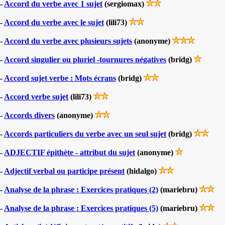
-
Accord du verbe avec 1 sujet
(sergiomax)
-
Accord du verbe avec le sujet
(lili73)
-
Accord du verbe avec plusieurs sujets
(anonyme)
-
Accord singulier ou pluriel -tournures négatives
(bridg)
-
Accord sujet verbe : Mots écrans
(bridg)
-
Accord verbe sujet
(lili73)
-
Accords divers
(anonyme)
-
Accords particuliers du verbe avec un seul sujet
(bridg)
-
ADJECTIF épithète - attribut du sujet
(anonyme)
-
Adjectif verbal ou participe présent
(hidalgo)
-
Analyse de la phrase : Exercices pratiques (2)
(mariebru)
-
Analyse de la phrase : Exercices pratiques (5)
(mariebru)