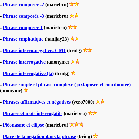
-
Phrase composée -2
(mariebru)
-
Phrase composée -3
(mariebru)
-
Phrase composée 1
(mariebru)
-
Phrase emphatique
(hanijay23)
-
Phrase interro-négative- CM1
(bridg)
-
Phrase interrogative
(anonyme)
-
Phrase interrogative (la)
(bridg)
-
Phrase simple et phrase complexe (juxtaposée et coordonnée)
(anonyme)
-
Phrases affirmatives et négatives
(vero7000)
-
Phrases et mots interrogatifs
(mariebru)
-
Pléonasme et ellipse
(mariebru)
-
Place de la négation dans la phrase
(bridg)