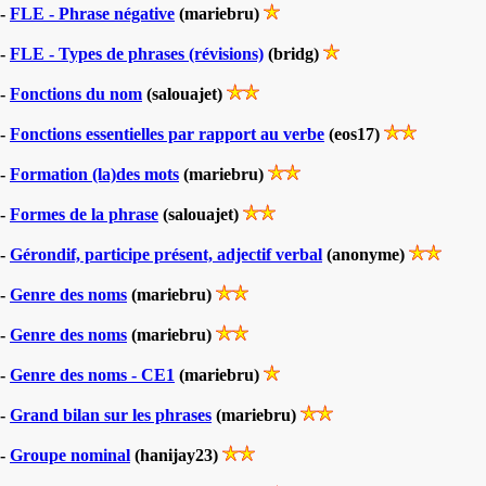
-
FLE - Phrase négative
(mariebru)
-
FLE - Types de phrases (révisions)
(bridg)
-
Fonctions du nom
(salouajet)
-
Fonctions essentielles par rapport au verbe
(eos17)
-
Formation (la)des mots
(mariebru)
-
Formes de la phrase
(salouajet)
-
Gérondif, participe présent, adjectif verbal
(anonyme)
-
Genre des noms
(mariebru)
-
Genre des noms
(mariebru)
-
Genre des noms - CE1
(mariebru)
-
Grand bilan sur les phrases
(mariebru)
-
Groupe nominal
(hanijay23)