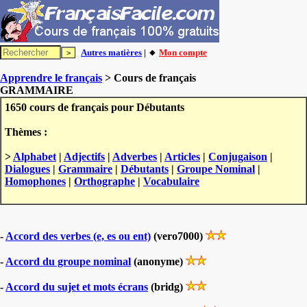
Autres matières
| 🔸
Mon compte
Apprendre le français
> Cours de français
GRAMMAIRE
1650 cours de français pour Débutants
Thèmes :
>
Alphabet
|
Adjectifs
|
Adverbes
|
Articles
|
Conjugaison
|
Dialogues
|
Grammaire
|
Débutants
|
Groupe Nominal
|
Homophones
|
Orthographe
|
Vocabulaire
-
Accord des verbes (e, es ou ent)
(vero7000)
-
Accord du groupe nominal
(anonyme)
-
Accord du sujet et mots écrans
(bridg)