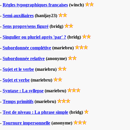
-
Règles typographiques françaises
(winch)
-
Semi-auxiliaires
(hanijay23)
-
Sens propre/sens figuré
(bridg)
-
Singulier ou pluriel après 'par' ?
(bridg)
-
Subordonnée complétive
(mariebru)
-
Subordonnée relative
(anonyme)
-
Sujet et le verbe
(mariebru)
-
Sujet et verbe
(mariebru)
-
Syntaxe : La syllepse
(mariebru)
-
Temps primitifs
(mariebru)
-
Test de niveau : La phrase simple
(bridg)
-
Tournure impersonnelle
(anonyme)