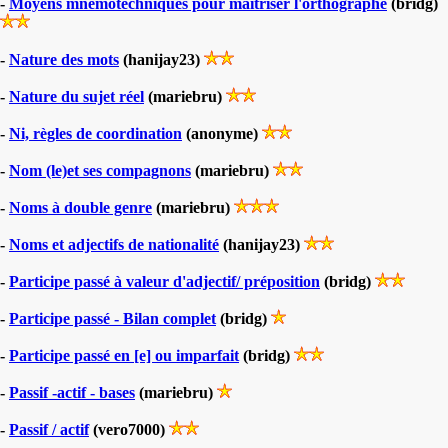
-
Moyens mnémotechniques pour maîtriser l'orthographe
(bridg)
-
Nature des mots
(hanijay23)
-
Nature du sujet réel
(mariebru)
-
Ni, règles de coordination
(anonyme)
-
Nom (le)et ses compagnons
(mariebru)
-
Noms à double genre
(mariebru)
-
Noms et adjectifs de nationalité
(hanijay23)
-
Participe passé à valeur d'adjectif/ préposition
(bridg)
-
Participe passé - Bilan complet
(bridg)
-
Participe passé en [e] ou imparfait
(bridg)
-
Passif -actif - bases
(mariebru)
-
Passif / actif
(vero7000)