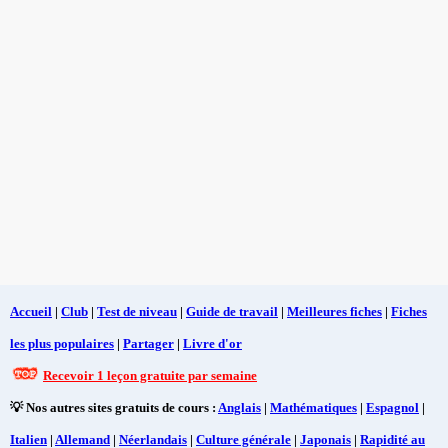
Accueil
|
Club
|
Test de niveau
|
Guide de travail
|
Meilleures fiches
|
Fiches
les plus populaires
|
Partager
|
Livre d'or
Recevoir 1 leçon gratuite par semaine
💡 Nos autres sites gratuits de cours :
Anglais
|
Mathématiques
|
Espagnol
|
Italien
|
Allemand
|
Néerlandais
|
Culture générale
|
Japonais
|
Rapidité au