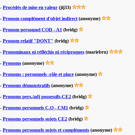
-
Procédés de mise en valeur
(jij33)
-
Pronom complément d'objet indirect
(anonyme)
-
Pronom personnel COD - A1
(bridg)
-
Pronom relatif "DONT"
(bridg)
-
Pronominaux ni réfléchis ni réciproques
(mariebru)
-
Pronoms
(anonyme)
-
Pronoms : personnels -rôle et place
(anonyme)
-
Pronoms démonstratifs
(anonyme)
-
Pronoms pers./adj possessifs-CE2
(bridg)
-
Pronoms personnels C.O - CM1
(bridg)
-
Pronoms personnels sujets CE2
(bridg)
-
Pronoms personnels sujets et compléments
(anonyme)