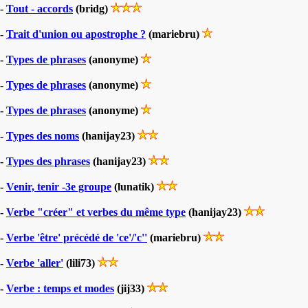
-
Tout - accords
(bridg)
-
Trait d'union ou apostrophe ?
(mariebru)
-
Types de phrases
(anonyme)
-
Types de phrases
(anonyme)
-
Types de phrases
(anonyme)
-
Types des noms
(hanijay23)
-
Types des phrases
(hanijay23)
-
Venir, tenir -3e groupe
(lunatik)
-
Verbe "créer" et verbes du même type
(hanijay23)
-
Verbe 'être' précédé de 'ce'/'c''
(mariebru)
-
Verbe 'aller'
(lili73)
-
Verbe : temps et modes
(jij33)