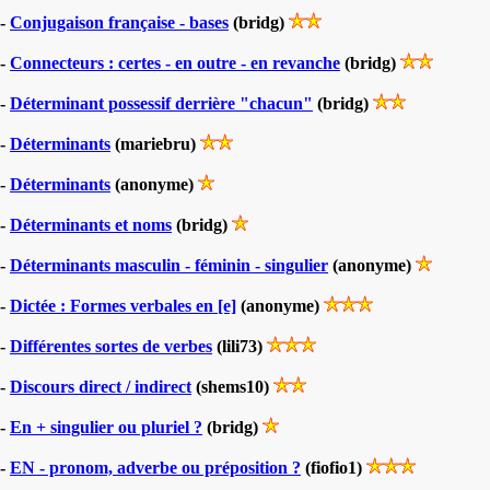
-
Conjugaison française - bases
(bridg)
-
Connecteurs : certes - en outre - en revanche
(bridg)
-
Déterminant possessif derrière "chacun"
(bridg)
-
Déterminants
(mariebru)
-
Déterminants
(anonyme)
-
Déterminants et noms
(bridg)
-
Déterminants masculin - féminin - singulier
(anonyme)
-
Dictée : Formes verbales en [e]
(anonyme)
-
Différentes sortes de verbes
(lili73)
-
Discours direct / indirect
(shems10)
-
En + singulier ou pluriel ?
(bridg)
-
EN - pronom, adverbe ou préposition ?
(fiofio1)