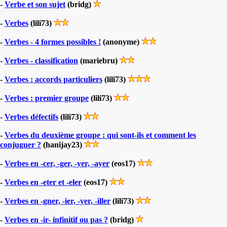
-
Verbe et son sujet
(bridg)
-
Verbes
(lili73)
-
Verbes - 4 formes possibles !
(anonyme)
-
Verbes - classification
(mariebru)
-
Verbes : accords particuliers
(lili73)
-
Verbes : premier groupe
(lili73)
-
Verbes défectifs
(lili73)
-
Verbes du deuxième groupe : qui sont-ils et comment les
conjuguer ?
(hanijay23)
-
Verbes en -cer, -ger, -yer, -ayer
(eos17)
-
Verbes en -eter et -eler
(eos17)
-
Verbes en -gner, -ier, -yer, -iller
(lili73)
-
Verbes en -ir- infinitif ou pas ?
(bridg)