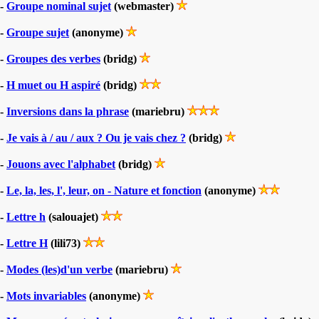
-
Groupe nominal sujet
(webmaster)
-
Groupe sujet
(anonyme)
-
Groupes des verbes
(bridg)
-
H muet ou H aspiré
(bridg)
-
Inversions dans la phrase
(mariebru)
-
Je vais à / au / aux ? Ou je vais chez ?
(bridg)
-
Jouons avec l'alphabet
(bridg)
-
Le, la, les, l', leur, on - Nature et fonction
(anonyme)
-
Lettre h
(salouajet)
-
Lettre H
(lili73)
-
Modes (les)d'un verbe
(mariebru)
-
Mots invariables
(anonyme)