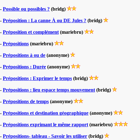
-
Possible ou possibles ?
(bridg)
-
Préposition : La canne À ou DE Jules ?
(bridg)
-
Préposition et complément
(mariebru)
-
Prépositions
(mariebru)
-
Prépositions à ou de
(anonyme)
-
Prépositions : Durée
(anonyme)
-
Prépositions : Exprimer le temps
(bridg)
-
Prépositions : lieu espace temps mouvement
(bridg)
-
Prépositions de temps
(anonyme)
-
Prépositions et destination géographique
(anonyme)
-
Prépositions exprimant le même rapport
(mariebru)
-
Prépositions- tableau - Savoir les utiliser
(bridg)