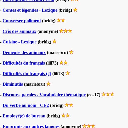
-
Contes et légendes - Lexique
(bridg)
-
Converser poliment
(bridg)
-
Cris des animaux
(anonyme)
-
Cuisine - Lexique
(bridg)
-
Demeure des animaux
(mariebru)
-
Difficultés du français
(lili73)
-
Difficultés du français (2)
(lili73)
-
Diminutifs
(mariebru)
-
Discours, paroles - Vocabulaire thématique
(eos17)
-
Du verbe au nom - CE2
(bridg)
-
Employé(e) de bureau
(bridg)
-
Emprunts aux autres langues
(anonyme)