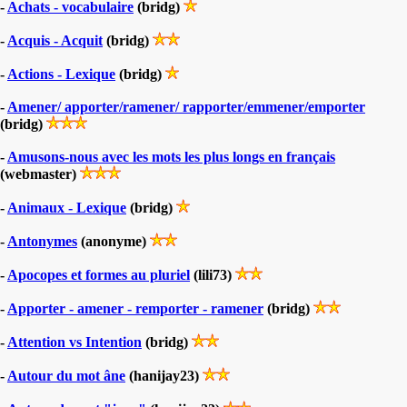
-
Achats - vocabulaire
(bridg)
-
Acquis - Acquit
(bridg)
-
Actions - Lexique
(bridg)
-
Amener/ apporter/ramener/ rapporter/emmener/emporter
(bridg)
-
Amusons-nous avec les mots les plus longs en français
(webmaster)
-
Animaux - Lexique
(bridg)
-
Antonymes
(anonyme)
-
Apocopes et formes au pluriel
(lili73)
-
Apporter - amener - remporter - ramener
(bridg)
-
Attention vs Intention
(bridg)
-
Autour du mot âne
(hanijay23)