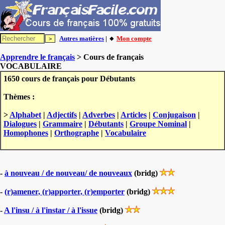
Autres matières
| 🔸
Mon compte
Apprendre le français
> Cours de français
VOCABULAIRE
1650 cours de français pour Débutants
Thèmes :
>
Alphabet
|
Adjectifs
|
Adverbes
|
Articles
|
Conjugaison
|
Dialogues
|
Grammaire
|
Débutants
|
Groupe Nominal
|
Homophones
|
Orthographe
|
Vocabulaire
-
à nouveau / de nouveau/ de nouveaux
(bridg)
-
(r)amener, (r)apporter, (r)emporter
(bridg)
-
A l'insu / à l'instar / à l'issue
(bridg)