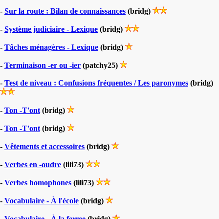
-
Sur la route : Bilan de connaissances
(bridg)
-
Système judiciaire - Lexique
(bridg)
-
Tâches ménagères - Lexique
(bridg)
-
Terminaison -er ou -ier
(patchy25)
-
Test de niveau : Confusions fréquentes / Les paronymes
(bridg)
-
Ton -T'ont
(bridg)
-
Ton -T'ont
(bridg)
-
Vêtements et accessoires
(bridg)
-
Verbes en -oudre
(lili73)
-
Verbes homophones
(lili73)
-
Vocabulaire - À l'école
(bridg)
-
Vocabulaire - À la ferme
(bridg)