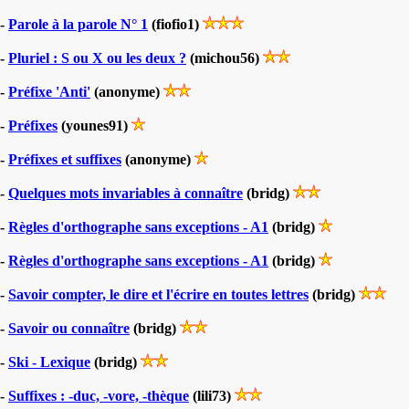
-
Parole à la parole N° 1
(fiofio1)
-
Pluriel : S ou X ou les deux ?
(michou56)
-
Préfixe 'Anti'
(anonyme)
-
Préfixes
(younes91)
-
Préfixes et suffixes
(anonyme)
-
Quelques mots invariables à connaître
(bridg)
-
Règles d'orthographe sans exceptions - A1
(bridg)
-
Règles d'orthographe sans exceptions - A1
(bridg)
-
Savoir compter, le dire et l'écrire en toutes lettres
(bridg)
-
Savoir ou connaître
(bridg)
-
Ski - Lexique
(bridg)
-
Suffixes : -duc, -vore, -thèque
(lili73)