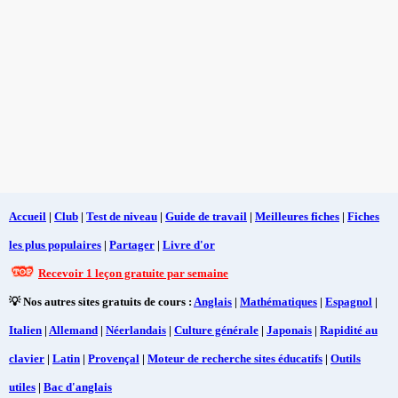
Accueil
|
Club
|
Test de niveau
|
Guide de travail
|
Meilleures fiches
|
Fiches
les plus populaires
|
Partager
|
Livre d'or
Recevoir 1 leçon gratuite par semaine
💡 Nos autres sites gratuits de cours :
Anglais
|
Mathématiques
|
Espagnol
|
Italien
|
Allemand
|
Néerlandais
|
Culture générale
|
Japonais
|
Rapidité au
clavier
|
Latin
|
Provençal
|
Moteur de recherche sites éducatifs
|
Outils
utiles
|
Bac d'anglais