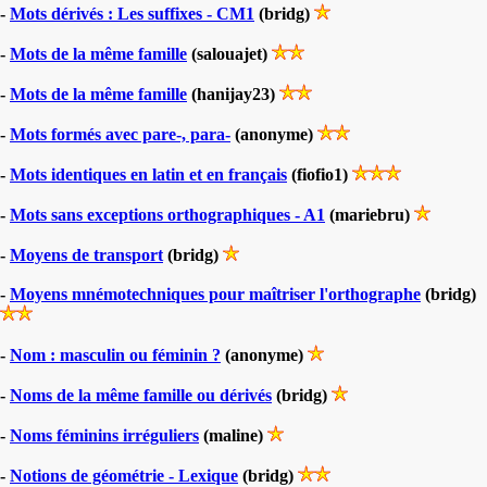
-
Mots dérivés : Les suffixes - CM1
(bridg)
-
Mots de la même famille
(salouajet)
-
Mots de la même famille
(hanijay23)
-
Mots formés avec pare-, para-
(anonyme)
-
Mots identiques en latin et en français
(fiofio1)
-
Mots sans exceptions orthographiques - A1
(mariebru)
-
Moyens de transport
(bridg)
-
Moyens mnémotechniques pour maîtriser l'orthographe
(bridg)
-
Nom : masculin ou féminin ?
(anonyme)
-
Noms de la même famille ou dérivés
(bridg)
-
Noms féminins irréguliers
(maline)
-
Notions de géométrie - Lexique
(bridg)