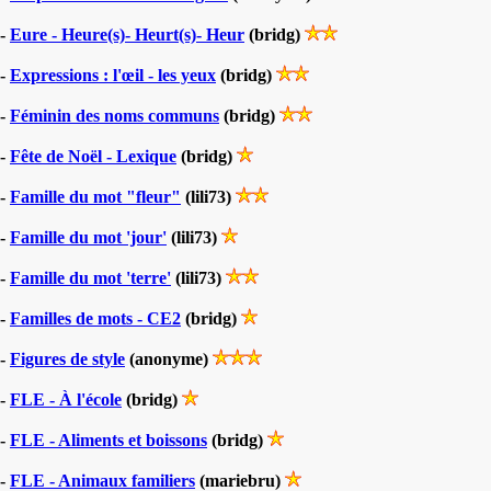
-
Eure - Heure(s)- Heurt(s)- Heur
(bridg)
-
Expressions : l'œil - les yeux
(bridg)
-
Féminin des noms communs
(bridg)
-
Fête de Noël - Lexique
(bridg)
-
Famille du mot "fleur"
(lili73)
-
Famille du mot 'jour'
(lili73)
-
Famille du mot 'terre'
(lili73)
-
Familles de mots - CE2
(bridg)
-
Figures de style
(anonyme)
-
FLE - À l'école
(bridg)
-
FLE - Aliments et boissons
(bridg)
-
FLE - Animaux familiers
(mariebru)