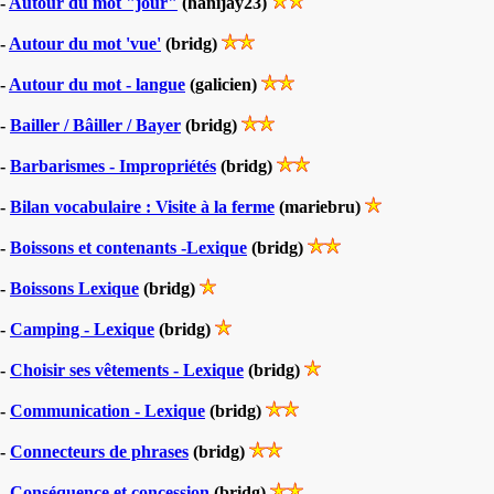
-
Autour du mot "jour"
(hanijay23)
-
Autour du mot 'vue'
(bridg)
-
Autour du mot - langue
(galicien)
-
Bailler / Bâiller / Bayer
(bridg)
-
Barbarismes - Impropriétés
(bridg)
-
Bilan vocabulaire : Visite à la ferme
(mariebru)
-
Boissons et contenants -Lexique
(bridg)
-
Boissons Lexique
(bridg)
-
Camping - Lexique
(bridg)
-
Choisir ses vêtements - Lexique
(bridg)
-
Communication - Lexique
(bridg)
-
Connecteurs de phrases
(bridg)
-
Conséquence et concession
(bridg)