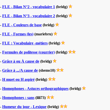
-
FLE - Bilan N°2 - vocabulaire 1
(bridg)
-
FLE - Bilan N°3 - vocabulaire 2
(bridg)
-
FLE - Couleurs de base
(bridg)
-
FLE - Formes (les)
(mariebru)
-
FLE : Vocabulaire -métiers
(bridg)
-
Formules de politesse (courrier)
(bridg)
-
Grâce à ou À cause de
(bridg)
-
Grâce à .../A cause de
(shems10)
-
H muet ou H aspiré
(bridg)
-
Homophones - Astuces orthographiques
(bridg)
-
Homophones : sans
(lili73)
-
Humeur du jour - Lexique
(bridg)