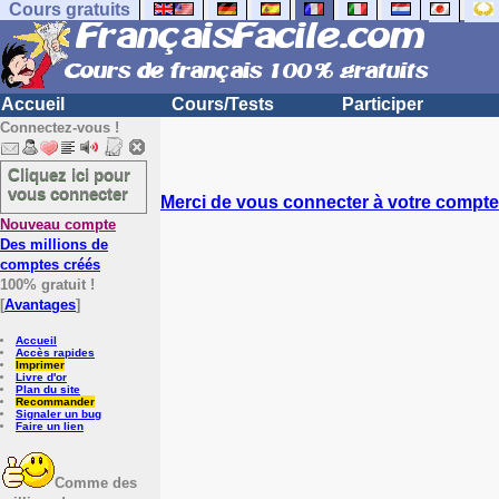
Cours gratuits
Accueil
Cours/Tests
Participer
Connectez-vous !
Cliquez ici pour
vous connecter
Merci de vous connecter à votre compte.
Nouveau compte
Des millions de
comptes créés
100% gratuit !
[
Avantages
]
Accueil
Accès rapides
Imprimer
Livre d'or
Plan du site
Recommander
Signaler un bug
Faire un lien
Comme des