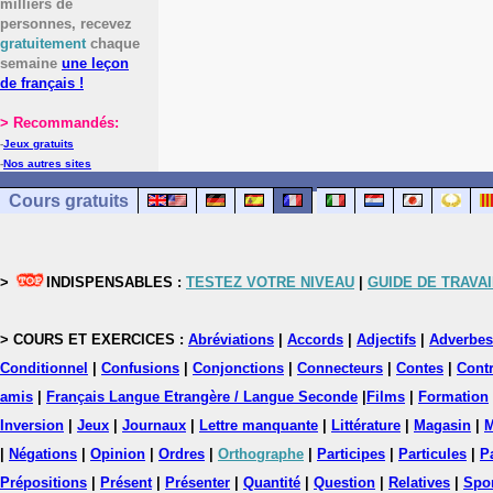
milliers de
personnes, recevez
gratuitement
chaque
semaine
une leçon
de français !
> Recommandés:
-
Jeux gratuits
-
Nos autres sites
Cours gratuits
>
INDISPENSABLES :
TESTEZ VOTRE NIVEAU
|
GUIDE DE TRAVAI
> COURS ET EXERCICES :
Abréviations
|
Accords
|
Adjectifs
|
Adverbes
Conditionnel
|
Confusions
|
Conjonctions
|
Connecteurs
|
Contes
|
Contr
amis
|
Français Langue Etrangère / Langue Seconde
|
Films
|
Formation
Inversion
|
Jeux
|
Journaux
|
Lettre manquante
|
Littérature
|
Magasin
|
M
|
Négations
|
Opinion
|
Ordres
|
Orthographe
|
Participes
|
Particules
|
P
Prépositions
|
Présent
|
Présenter
|
Quantité
|
Question
|
Relatives
|
Spo