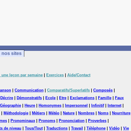
 nos sites
 une leçon par semaine
|
Exercices
|
Aide/Contact
anson
|
Communication
|
Comparatifs/Superlatifs
|
Composés
|
|
Décrire
|
Démonstratifs
|
Ecole
|
Etre
|
Exclamations
|
Famille
|
Faux
Géographie
|
Heure
|
Homonymes
|
Impersonnel
|
Infinitif
|
Internet
|
|
Méthodologie
|
Métiers
|
Météo
|
Nature
|
Nombres
|
Noms
|
Nourriture
mes
|
Pronominaux
|
Pronoms
|
Prononciation
|
Proverbes
|
ts de niveau
|
Tous/Tout
|
Traductions
|
Travail
|
Téléphone
|
Vidéo
|
Vie