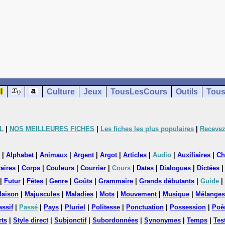
Culture
Jeux
TousLesCours
Outils
Tous
L
|
NOS MEILLEURES FICHES
|
Les fiches les plus populaires
|
Recevez
|
Alphabet
|
Animaux
|
Argent
|
Argot
|
Articles
|
Audio
|
Auxiliaires
|
Ch
aires
|
Corps
|
Couleurs
|
Courrier
|
Cours
|
Dates
|
Dialogues
|
Dictées
|
Futur
|
Fêtes
|
Genre
|
Goûts
|
Grammaire
|
Grands débutants
|
Guide
|
aison
|
Majuscules
|
Maladies
|
Mots
|
Mouvement
|
Musique
|
Mélanges
assif
|
Passé
|
Pays
|
Pluriel
|
Politesse
|
Ponctuation
|
Possession
|
Poè
rts
|
Style direct
|
Subjonctif
|
Subordonnées
|
Synonymes
|
Temps
|
Tes