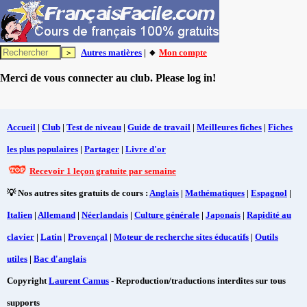
Autres matières
| 🔸
Mon compte
Merci de vous connecter au club. Please log in!
Accueil
|
Club
|
Test de niveau
|
Guide de travail
|
Meilleures fiches
|
Fiches
les plus populaires
|
Partager
|
Livre d'or
Recevoir 1 leçon gratuite par semaine
💡 Nos autres sites gratuits de cours :
Anglais
|
Mathématiques
|
Espagnol
|
Italien
|
Allemand
|
Néerlandais
|
Culture générale
|
Japonais
|
Rapidité au
clavier
|
Latin
|
Provençal
|
Moteur de recherche sites éducatifs
|
Outils
utiles
|
Bac d'anglais
Copyright
Laurent Camus
- Reproduction/traductions interdites sur tous
supports