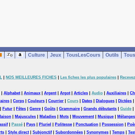
Culture
Jeux
TousLesCours
Outils
Tous
L
|
NOS MEILLEURES FICHES
|
Les fiches les plus populaires
|
Recevez
|
Alphabet
|
Animaux
|
Argent
|
Argot
|
Articles
|
Audio
|
Auxiliaires
|
Ch
aires
|
Corps
|
Couleurs
|
Courrier
|
Cours
|
Dates
|
Dialogues
|
Dictées
|
Futur
|
Fêtes
|
Genre
|
Goûts
|
Grammaire
|
Grands débutants
|
Guide
|
aison
|
Majuscules
|
Maladies
|
Mots
|
Mouvement
|
Musique
|
Mélanges
assif
|
Passé
|
Pays
|
Pluriel
|
Politesse
|
Ponctuation
|
Possession
|
Poè
rts
|
Style direct
|
Subjonctif
|
Subordonnées
|
Synonymes
|
Temps
|
Tes