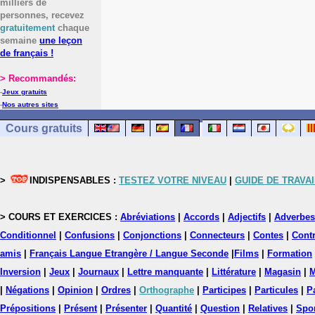
milliers de
personnes, recevez
gratuitement
chaque
semaine
une leçon
de français !
> Recommandés:
-
Jeux gratuits
-
Nos autres sites
Cours gratuits
>
INDISPENSABLES :
TESTEZ VOTRE NIVEAU
|
GUIDE DE TRAVAI
> COURS ET EXERCICES :
Abréviations
|
Accords
|
Adjectifs
|
Adverbes
Conditionnel
|
Confusions
|
Conjonctions
|
Connecteurs
|
Contes
|
Contr
amis
|
Français Langue Etrangère / Langue Seconde
|
Films
|
Formation
Inversion
|
Jeux
|
Journaux
|
Lettre manquante
|
Littérature
|
Magasin
|
M
|
Négations
|
Opinion
|
Ordres
|
Orthographe
|
Participes
|
Particules
|
P
Prépositions
|
Présent
|
Présenter
|
Quantité
|
Question
|
Relatives
|
Spo