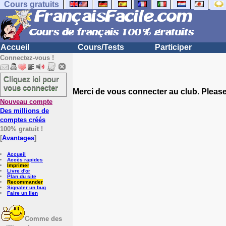
Cours gratuits
Accueil
Cours/Tests
Participer
Connectez-vous !
Cliquez ici pour
vous connecter
Merci de vous connecter au club. Please 
Nouveau compte
Des millions de
comptes créés
100% gratuit !
[
Avantages
]
Accueil
Accès rapides
Imprimer
Livre d'or
Plan du site
Recommander
Signaler un bug
Faire un lien
Comme des