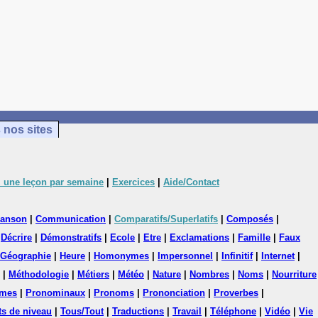
 nos sites
 une leçon par semaine
|
Exercices
|
Aide/Contact
anson
|
Communication
|
Comparatifs/Superlatifs
|
Composés
|
|
Décrire
|
Démonstratifs
|
Ecole
|
Etre
|
Exclamations
|
Famille
|
Faux
Géographie
|
Heure
|
Homonymes
|
Impersonnel
|
Infinitif
|
Internet
|
|
Méthodologie
|
Métiers
|
Météo
|
Nature
|
Nombres
|
Noms
|
Nourriture
mes
|
Pronominaux
|
Pronoms
|
Prononciation
|
Proverbes
|
ts de niveau
|
Tous/Tout
|
Traductions
|
Travail
|
Téléphone
|
Vidéo
|
Vie