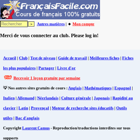
Autres matières
| 🔸
Mon compte
Merci de vous connecter au club. Please log in!
Accueil
|
Club
|
Test de niveau
|
Guide de travail
|
Meilleures fiches
|
Fiches
les plus populaires
|
Partager
|
Livre d'or
Recevoir 1 leçon gratuite par semaine
💡 Nos autres sites gratuits de cours :
Anglais
|
Mathématiques
|
Espagnol
|
Italien
|
Allemand
|
Néerlandais
|
Culture générale
|
Japonais
|
Rapidité au
clavier
|
Latin
|
Provençal
|
Moteur de recherche sites éducatifs
|
Outils
utiles
|
Bac d'anglais
Copyright
Laurent Camus
- Reproduction/traductions interdites sur tous
supports