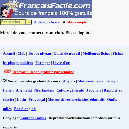
Autres matières
| 🔸
Mon compte
Merci de vous connecter au club. Please log in!
Accueil
|
Club
|
Test de niveau
|
Guide de travail
|
Meilleures fiches
|
Fiches
les plus populaires
|
Partager
|
Livre d'or
Recevoir 1 leçon gratuite par semaine
💡 Nos autres sites gratuits de cours :
Anglais
|
Mathématiques
|
Espagnol
|
Italien
|
Allemand
|
Néerlandais
|
Culture générale
|
Japonais
|
Rapidité au
clavier
|
Latin
|
Provençal
|
Moteur de recherche sites éducatifs
|
Outils
utiles
|
Bac d'anglais
Copyright
Laurent Camus
- Reproduction/traductions interdites sur tous
supports