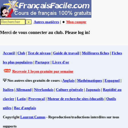
Autres matières
| 🔸
Mon compte
Merci de vous connecter au club. Please log in!
Accueil
|
Club
|
Test de niveau
|
Guide de travail
|
Meilleures fiches
|
Fiches
les plus populaires
|
Partager
|
Livre d'or
Recevoir 1 leçon gratuite par semaine
💡 Nos autres sites gratuits de cours :
Anglais
|
Mathématiques
|
Espagnol
|
Italien
|
Allemand
|
Néerlandais
|
Culture générale
|
Japonais
|
Rapidité au
clavier
|
Latin
|
Provençal
|
Moteur de recherche sites éducatifs
|
Outils
utiles
|
Bac d'anglais
Copyright
Laurent Camus
- Reproduction/traductions interdites sur tous
supports