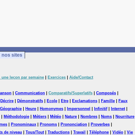
 nos sites
 une leçon par semaine
|
Exercices
|
Aide/Contact
anson
|
Communication
|
Comparatifs/Superlatifs
|
Composés
|
|
Décrire
|
Démonstratifs
|
Ecole
|
Etre
|
Exclamations
|
Famille
|
Faux
Géographie
|
Heure
|
Homonymes
|
Impersonnel
|
Infinitif
|
Internet
|
|
Méthodologie
|
Métiers
|
Météo
|
Nature
|
Nombres
|
Noms
|
Nourriture
mes
|
Pronominaux
|
Pronoms
|
Prononciation
|
Proverbes
|
ts de niveau
|
Tous/Tout
|
Traductions
|
Travail
|
Téléphone
|
Vidéo
|
Vie