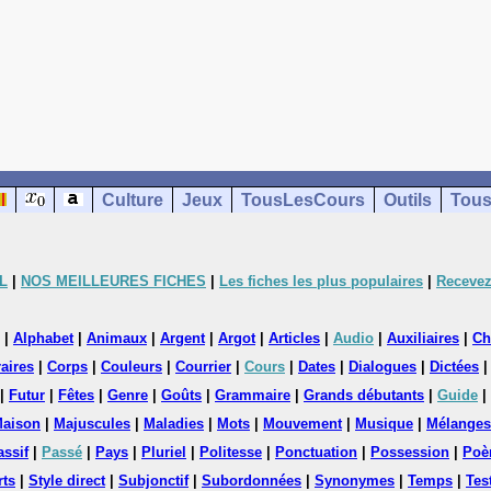
Culture
Jeux
TousLesCours
Outils
Tous
L
|
NOS MEILLEURES FICHES
|
Les fiches les plus populaires
|
Recevez
|
Alphabet
|
Animaux
|
Argent
|
Argot
|
Articles
|
Audio
|
Auxiliaires
|
Ch
aires
|
Corps
|
Couleurs
|
Courrier
|
Cours
|
Dates
|
Dialogues
|
Dictées
|
Futur
|
Fêtes
|
Genre
|
Goûts
|
Grammaire
|
Grands débutants
|
Guide
|
aison
|
Majuscules
|
Maladies
|
Mots
|
Mouvement
|
Musique
|
Mélanges
assif
|
Passé
|
Pays
|
Pluriel
|
Politesse
|
Ponctuation
|
Possession
|
Poè
rts
|
Style direct
|
Subjonctif
|
Subordonnées
|
Synonymes
|
Temps
|
Tes