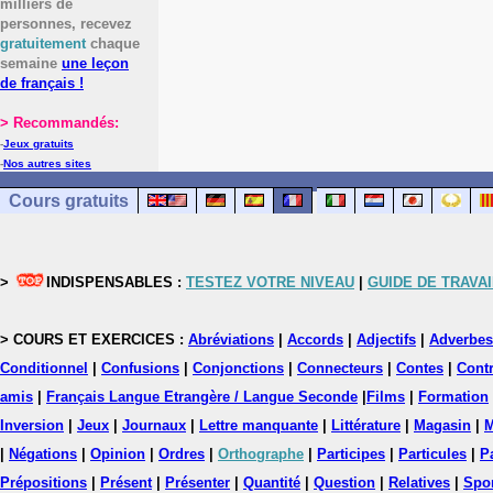
milliers de
personnes, recevez
gratuitement
chaque
semaine
une leçon
de français !
> Recommandés:
-
Jeux gratuits
-
Nos autres sites
Cours gratuits
>
INDISPENSABLES :
TESTEZ VOTRE NIVEAU
|
GUIDE DE TRAVAI
> COURS ET EXERCICES :
Abréviations
|
Accords
|
Adjectifs
|
Adverbes
Conditionnel
|
Confusions
|
Conjonctions
|
Connecteurs
|
Contes
|
Contr
amis
|
Français Langue Etrangère / Langue Seconde
|
Films
|
Formation
Inversion
|
Jeux
|
Journaux
|
Lettre manquante
|
Littérature
|
Magasin
|
M
|
Négations
|
Opinion
|
Ordres
|
Orthographe
|
Participes
|
Particules
|
P
Prépositions
|
Présent
|
Présenter
|
Quantité
|
Question
|
Relatives
|
Spo