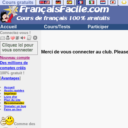
Cours gratuits
Accueil
Cours/Tests
Participer
Connectez-vous !
Cliquez ici pour
vous connecter
Merci de vous connecter au club. Please 
Nouveau compte
Des millions de
comptes créés
100% gratuit !
[
Avantages
]
Accueil
Accès rapides
Imprimer
Livre d'or
Plan du site
Recommander
Signaler un bug
Faire un lien
Comme des