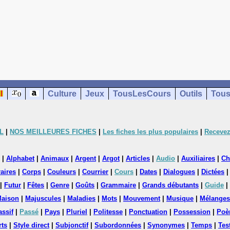
Culture
Jeux
TousLesCours
Outils
Tous
L
|
NOS MEILLEURES FICHES
|
Les fiches les plus populaires
|
Recevez
|
Alphabet
|
Animaux
|
Argent
|
Argot
|
Articles
|
Audio
|
Auxiliaires
|
Ch
aires
|
Corps
|
Couleurs
|
Courrier
|
Cours
|
Dates
|
Dialogues
|
Dictées
|
Futur
|
Fêtes
|
Genre
|
Goûts
|
Grammaire
|
Grands débutants
|
Guide
|
aison
|
Majuscules
|
Maladies
|
Mots
|
Mouvement
|
Musique
|
Mélanges
assif
|
Passé
|
Pays
|
Pluriel
|
Politesse
|
Ponctuation
|
Possession
|
Poè
rts
|
Style direct
|
Subjonctif
|
Subordonnées
|
Synonymes
|
Temps
|
Tes