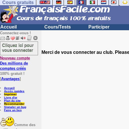
Cours gratuits
Accueil
Cours/Tests
Participer
Connectez-vous !
Cliquez ici pour
vous connecter
Merci de vous connecter au club. Please 
Nouveau compte
Des millions de
comptes créés
100% gratuit !
[
Avantages
]
Accueil
Accès rapides
Imprimer
Livre d'or
Plan du site
Recommander
Signaler un bug
Faire un lien
Comme des