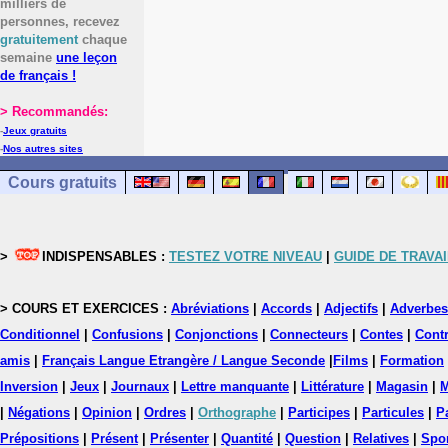
milliers de
personnes, recevez
gratuitement
chaque
semaine
une leçon
de français !
> Recommandés:
-
Jeux gratuits
-
Nos autres sites
Cours gratuits
>
INDISPENSABLES :
TESTEZ VOTRE NIVEAU
|
GUIDE DE TRAVAI
> COURS ET EXERCICES :
Abréviations
|
Accords
|
Adjectifs
|
Adverbes
Conditionnel
|
Confusions
|
Conjonctions
|
Connecteurs
|
Contes
|
Contr
amis
|
Français Langue Etrangère / Langue Seconde
|
Films
|
Formation
Inversion
|
Jeux
|
Journaux
|
Lettre manquante
|
Littérature
|
Magasin
|
M
|
Négations
|
Opinion
|
Ordres
|
Orthographe
|
Participes
|
Particules
|
P
Prépositions
|
Présent
|
Présenter
|
Quantité
|
Question
|
Relatives
|
Spo