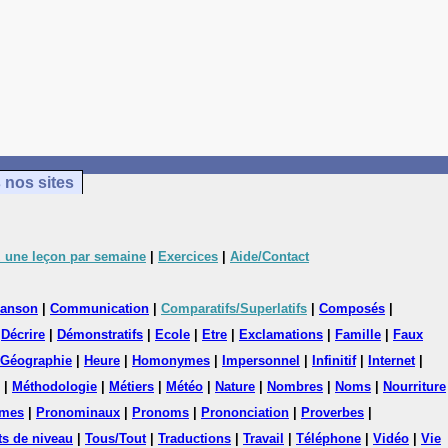
 nos sites
 une leçon par semaine
|
Exercices
|
Aide/Contact
anson
|
Communication
|
Comparatifs/Superlatifs
|
Composés
|
|
Décrire
|
Démonstratifs
|
Ecole
|
Etre
|
Exclamations
|
Famille
|
Faux
Géographie
|
Heure
|
Homonymes
|
Impersonnel
|
Infinitif
|
Internet
|
|
Méthodologie
|
Métiers
|
Météo
|
Nature
|
Nombres
|
Noms
|
Nourriture
mes
|
Pronominaux
|
Pronoms
|
Prononciation
|
Proverbes
|
ts de niveau
|
Tous/Tout
|
Traductions
|
Travail
|
Téléphone
|
Vidéo
|
Vie