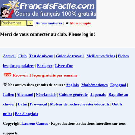
Autres matières
| 🔸
Mon compte
Merci de vous connecter au club. Please log in!
Accueil
|
Club
|
Test de niveau
|
Guide de travail
|
Meilleures fiches
|
Fiches
les plus populaires
|
Partager
|
Livre d'or
Recevoir 1 leçon gratuite par semaine
💡 Nos autres sites gratuits de cours :
Anglais
|
Mathématiques
|
Espagnol
|
Italien
|
Allemand
|
Néerlandais
|
Culture générale
|
Japonais
|
Rapidité au
clavier
|
Latin
|
Provençal
|
Moteur de recherche sites éducatifs
|
Outils
utiles
|
Bac d'anglais
Copyright
Laurent Camus
- Reproduction/traductions interdites sur tous
supports