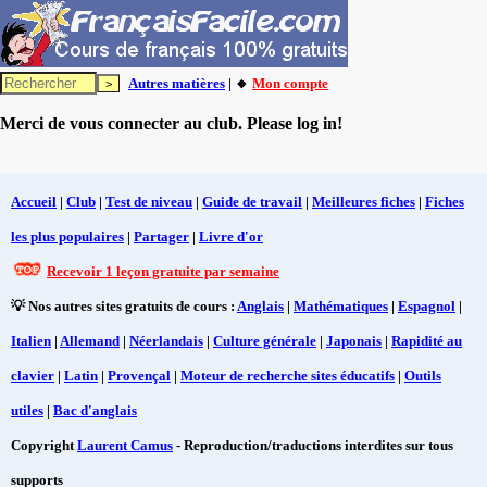
Autres matières
| 🔸
Mon compte
Merci de vous connecter au club. Please log in!
Accueil
|
Club
|
Test de niveau
|
Guide de travail
|
Meilleures fiches
|
Fiches
les plus populaires
|
Partager
|
Livre d'or
Recevoir 1 leçon gratuite par semaine
💡 Nos autres sites gratuits de cours :
Anglais
|
Mathématiques
|
Espagnol
|
Italien
|
Allemand
|
Néerlandais
|
Culture générale
|
Japonais
|
Rapidité au
clavier
|
Latin
|
Provençal
|
Moteur de recherche sites éducatifs
|
Outils
utiles
|
Bac d'anglais
Copyright
Laurent Camus
- Reproduction/traductions interdites sur tous
supports