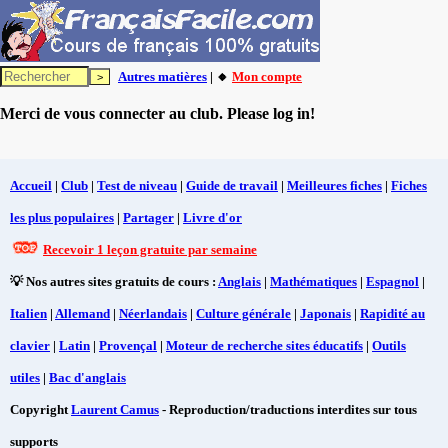
Autres matières
| 🔸
Mon compte
Merci de vous connecter au club. Please log in!
Accueil
|
Club
|
Test de niveau
|
Guide de travail
|
Meilleures fiches
|
Fiches
les plus populaires
|
Partager
|
Livre d'or
Recevoir 1 leçon gratuite par semaine
💡 Nos autres sites gratuits de cours :
Anglais
|
Mathématiques
|
Espagnol
|
Italien
|
Allemand
|
Néerlandais
|
Culture générale
|
Japonais
|
Rapidité au
clavier
|
Latin
|
Provençal
|
Moteur de recherche sites éducatifs
|
Outils
utiles
|
Bac d'anglais
Copyright
Laurent Camus
- Reproduction/traductions interdites sur tous
supports