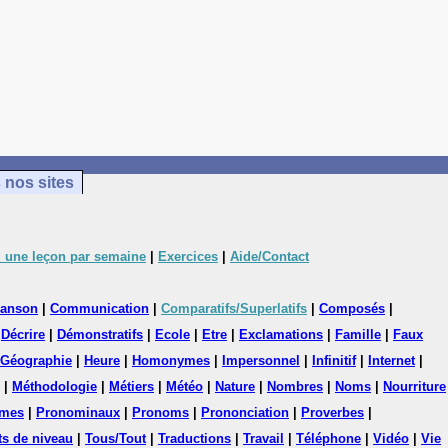
 nos sites
 une leçon par semaine
|
Exercices
|
Aide/Contact
anson
|
Communication
|
Comparatifs/Superlatifs
|
Composés
|
|
Décrire
|
Démonstratifs
|
Ecole
|
Etre
|
Exclamations
|
Famille
|
Faux
Géographie
|
Heure
|
Homonymes
|
Impersonnel
|
Infinitif
|
Internet
|
|
Méthodologie
|
Métiers
|
Météo
|
Nature
|
Nombres
|
Noms
|
Nourriture
mes
|
Pronominaux
|
Pronoms
|
Prononciation
|
Proverbes
|
ts de niveau
|
Tous/Tout
|
Traductions
|
Travail
|
Téléphone
|
Vidéo
|
Vie