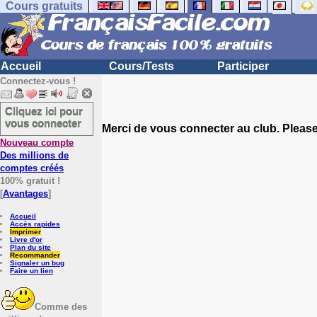
Cours gratuits
Accueil
Cours/Tests
Participer
Connectez-vous !
Cliquez ici pour
vous connecter
Merci de vous connecter au club. Please 
Nouveau compte
Des millions de
comptes créés
100% gratuit !
[
Avantages
]
Accueil
Accès rapides
Imprimer
Livre d'or
Plan du site
Recommander
Signaler un bug
Faire un lien
Comme des