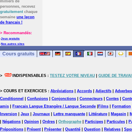
milliers de
personnes, recevez
gratuitement
chaque
semaine
une leçon
de français !
> Recommandés:
-
Jeux gratuits
-
Nos autres sites
Cours gratuits
>
INDISPENSABLES :
TESTEZ VOTRE NIVEAU
|
GUIDE DE TRAVAI
> COURS ET EXERCICES :
Abréviations
|
Accords
|
Adjectifs
|
Adverbes
Conditionnel
|
Confusions
|
Conjonctions
|
Connecteurs
|
Contes
|
Contr
amis
|
Français Langue Etrangère / Langue Seconde
|
Films
|
Formation
Inversion
|
Jeux
|
Journaux
|
Lettre manquante
|
Littérature
|
Magasin
|
M
|
Négations
|
Opinion
|
Ordres
|
Orthographe
|
Participes
|
Particules
|
P
Prépositions
|
Présent
|
Présenter
|
Quantité
|
Question
|
Relatives
|
Spo