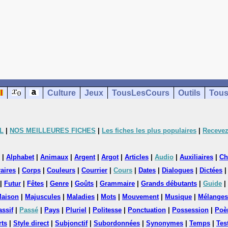
Culture
Jeux
TousLesCours
Outils
Tous
L
|
NOS MEILLEURES FICHES
|
Les fiches les plus populaires
|
Recevez
|
Alphabet
|
Animaux
|
Argent
|
Argot
|
Articles
|
Audio
|
Auxiliaires
|
Ch
aires
|
Corps
|
Couleurs
|
Courrier
|
Cours
|
Dates
|
Dialogues
|
Dictées
|
Futur
|
Fêtes
|
Genre
|
Goûts
|
Grammaire
|
Grands débutants
|
Guide
|
aison
|
Majuscules
|
Maladies
|
Mots
|
Mouvement
|
Musique
|
Mélanges
assif
|
Passé
|
Pays
|
Pluriel
|
Politesse
|
Ponctuation
|
Possession
|
Poè
rts
|
Style direct
|
Subjonctif
|
Subordonnées
|
Synonymes
|
Temps
|
Tes