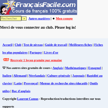
Autres matières
| 🔸
Mon compte
Merci de vous connecter au club. Please log in!
Accueil
|
Club
|
Test de niveau
|
Guide de travail
|
Meilleures fiches
|
Fiches
les plus populaires
|
Partager
|
Livre d'or
Recevoir 1 leçon gratuite par semaine
💡 Nos autres sites gratuits de cours :
Anglais
|
Mathématiques
|
Espagnol
|
Italien
|
Allemand
|
Néerlandais
|
Culture générale
|
Japonais
|
Rapidité au
clavier
|
Latin
|
Provençal
|
Moteur de recherche sites éducatifs
|
Outils
utiles
|
Bac d'anglais
Copyright
Laurent Camus
- Reproduction/traductions interdites sur tous
supports