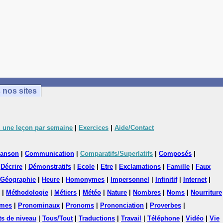
 nos sites
 une leçon par semaine
|
Exercices
|
Aide/Contact
anson
|
Communication
|
Comparatifs/Superlatifs
|
Composés
|
|
Décrire
|
Démonstratifs
|
Ecole
|
Etre
|
Exclamations
|
Famille
|
Faux
Géographie
|
Heure
|
Homonymes
|
Impersonnel
|
Infinitif
|
Internet
|
|
Méthodologie
|
Métiers
|
Météo
|
Nature
|
Nombres
|
Noms
|
Nourriture
mes
|
Pronominaux
|
Pronoms
|
Prononciation
|
Proverbes
|
ts de niveau
|
Tous/Tout
|
Traductions
|
Travail
|
Téléphone
|
Vidéo
|
Vie