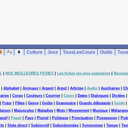
Culture
Jeux
TousLesCours
Outils
Tous
L
|
NOS MEILLEURES FICHES
|
Les fiches les plus populaires
|
Recevez
|
Alphabet
|
Animaux
|
Argent
|
Argot
|
Articles
|
Audio
|
Auxiliaires
|
Ch
aires
|
Corps
|
Couleurs
|
Courrier
|
Cours
|
Dates
|
Dialogues
|
Dictées
|
Futur
|
Fêtes
|
Genre
|
Goûts
|
Grammaire
|
Grands débutants
|
Guide
|
aison
|
Majuscules
|
Maladies
|
Mots
|
Mouvement
|
Musique
|
Mélanges
assif
|
Passé
|
Pays
|
Pluriel
|
Politesse
|
Ponctuation
|
Possession
|
Poè
rts
|
Style direct
|
Subjonctif
|
Subordonnées
|
Synonymes
|
Temps
|
Tes