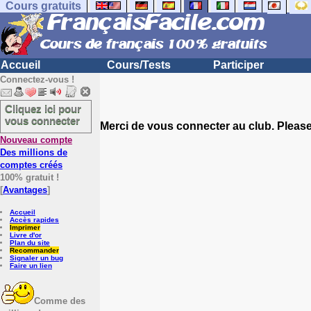
Cours gratuits
Accueil
Cours/Tests
Participer
Connectez-vous !
Cliquez ici pour
vous connecter
Merci de vous connecter au club. Please 
Nouveau compte
Des millions de
comptes créés
100% gratuit !
[
Avantages
]
Accueil
Accès rapides
Imprimer
Livre d'or
Plan du site
Recommander
Signaler un bug
Faire un lien
Comme des