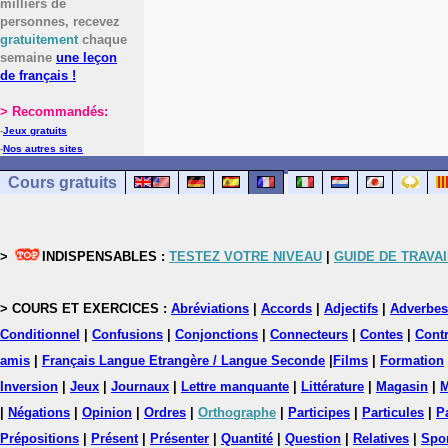
milliers de
personnes, recevez
gratuitement
chaque
semaine
une leçon
de français !
> Recommandés:
-
Jeux gratuits
-
Nos autres sites
Cours gratuits
>
INDISPENSABLES :
TESTEZ VOTRE NIVEAU
|
GUIDE DE TRAVAI
> COURS ET EXERCICES :
Abréviations
|
Accords
|
Adjectifs
|
Adverbes
Conditionnel
|
Confusions
|
Conjonctions
|
Connecteurs
|
Contes
|
Contr
amis
|
Français Langue Etrangère / Langue Seconde
|
Films
|
Formation
Inversion
|
Jeux
|
Journaux
|
Lettre manquante
|
Littérature
|
Magasin
|
M
|
Négations
|
Opinion
|
Ordres
|
Orthographe
|
Participes
|
Particules
|
P
Prépositions
|
Présent
|
Présenter
|
Quantité
|
Question
|
Relatives
|
Spo