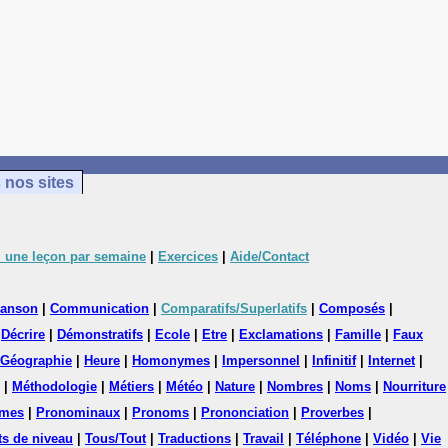
 nos sites
 une leçon par semaine
|
Exercices
|
Aide/Contact
anson
|
Communication
|
Comparatifs/Superlatifs
|
Composés
|
|
Décrire
|
Démonstratifs
|
Ecole
|
Etre
|
Exclamations
|
Famille
|
Faux
Géographie
|
Heure
|
Homonymes
|
Impersonnel
|
Infinitif
|
Internet
|
|
Méthodologie
|
Métiers
|
Météo
|
Nature
|
Nombres
|
Noms
|
Nourriture
mes
|
Pronominaux
|
Pronoms
|
Prononciation
|
Proverbes
|
ts de niveau
|
Tous/Tout
|
Traductions
|
Travail
|
Téléphone
|
Vidéo
|
Vie