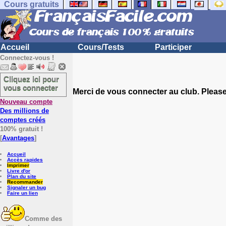
Cours gratuits
Accueil
Cours/Tests
Participer
Connectez-vous !
Cliquez ici pour
vous connecter
Merci de vous connecter au club. Please 
Nouveau compte
Des millions de
comptes créés
100% gratuit !
[
Avantages
]
Accueil
Accès rapides
Imprimer
Livre d'or
Plan du site
Recommander
Signaler un bug
Faire un lien
Comme des