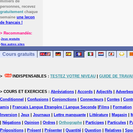
milliers de
personnes, recevez
gratuitement
chaque
semaine
une leçon
de français !
> Recommandés:
-
Jeux gratuits
-
Nos autres sites
Cours gratuits
>
INDISPENSABLES :
TESTEZ VOTRE NIVEAU
|
GUIDE DE TRAVAI
> COURS ET EXERCICES :
Abréviations
|
Accords
|
Adjectifs
|
Adverbes
Conditionnel
|
Confusions
|
Conjonctions
|
Connecteurs
|
Contes
|
Contr
amis
|
Français Langue Etrangère / Langue Seconde
|
Films
|
Formation
Inversion
|
Jeux
|
Journaux
|
Lettre manquante
|
Littérature
|
Magasin
|
M
|
Négations
|
Opinion
|
Ordres
|
Orthographe
|
Participes
|
Particules
|
P
Prépositions
|
Présent
|
Présenter
|
Quantité
|
Question
|
Relatives
|
Spo