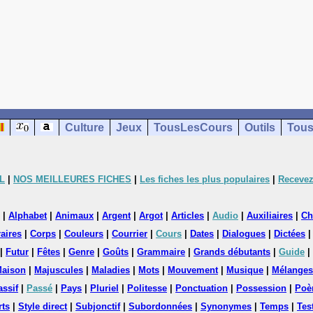
Culture
Jeux
TousLesCours
Outils
Tous
L
|
NOS MEILLEURES FICHES
|
Les fiches les plus populaires
|
Recevez
|
Alphabet
|
Animaux
|
Argent
|
Argot
|
Articles
|
Audio
|
Auxiliaires
|
Ch
aires
|
Corps
|
Couleurs
|
Courrier
|
Cours
|
Dates
|
Dialogues
|
Dictées
|
Futur
|
Fêtes
|
Genre
|
Goûts
|
Grammaire
|
Grands débutants
|
Guide
|
aison
|
Majuscules
|
Maladies
|
Mots
|
Mouvement
|
Musique
|
Mélanges
assif
|
Passé
|
Pays
|
Pluriel
|
Politesse
|
Ponctuation
|
Possession
|
Poè
rts
|
Style direct
|
Subjonctif
|
Subordonnées
|
Synonymes
|
Temps
|
Tes