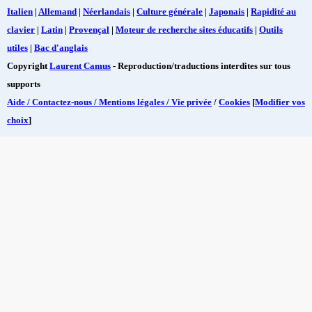
Italien
|
Allemand
|
Néerlandais
|
Culture générale
|
Japonais
|
Rapidité au
clavier
|
Latin
|
Provençal
|
Moteur de recherche sites éducatifs
|
Outils
utiles
|
Bac d'anglais
Copyright
Laurent Camus
- Reproduction/traductions interdites sur tous
supports
Aide / Contactez-nous / Mentions légales / Vie privée
/
Cookies
[
Modifier vos
choix
]