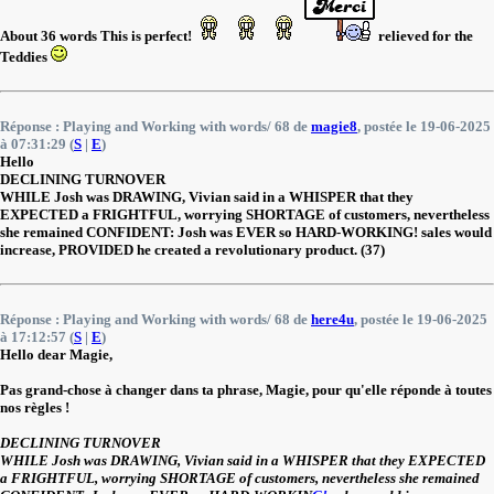
About 36 words This is perfect!
relieved for the
Teddies
Réponse : Playing and Working with words/ 68 de
magie8
, postée le 19-06-2025
à 07:31:29 (
S
|
E
)
Hello
DECLINING TURNOVER
WHILE Josh was DRAWING, Vivian said in a WHISPER that they
EXPECTED a FRIGHTFUL, worrying SHORTAGE of customers, nevertheless
she remained CONFIDENT: Josh was EVER so HARD-WORKING! sales would
increase, PROVIDED he created a revolutionary product. (37)
Réponse : Playing and Working with words/ 68 de
here4u
, postée le 19-06-2025
à 17:12:57 (
S
|
E
)
Hello dear Magie,
Pas grand-chose à changer dans ta phrase, Magie, pour qu'elle réponde à toutes
nos règles !
DECLINING TURNOVER
WHILE Josh was DRAWING, Vivian said in a WHISPER that they EXPECTED
a FRIGHTFUL, worrying SHORTAGE of customers, nevertheless she remained