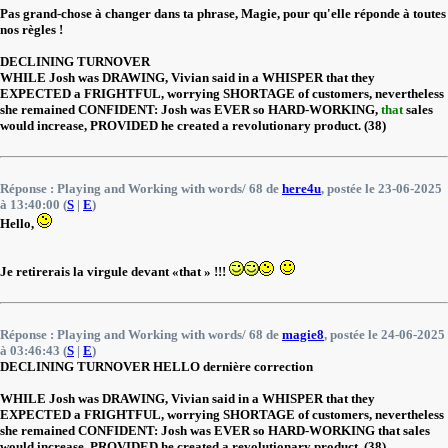
Pas grand-chose à changer dans ta phrase, Magie, pour qu'elle réponde à toutes
nos règles !
DECLINING TURNOVER
WHILE Josh was DRAWING, Vivian said in a WHISPER that they
EXPECTED a FRIGHTFUL, worrying SHORTAGE of customers, nevertheless
she remained CONFIDENT: Josh was EVER so HARD-WORKING,
that
sales
would increase, PROVIDED he created a revolutionary product. (38)
Réponse : Playing and Working with words/ 68 de
here4u
, postée le 23-06-2025
à 13:40:00 (
S
|
E
)
Hello,
Je retirerais la virgule devant «that » !!!
Réponse : Playing and Working with words/ 68 de
magie8
, postée le 24-06-2025
à 03:46:43 (
S
|
E
)
DECLINING TURNOVER HELLO dernière correction
WHILE Josh was DRAWING, Vivian said in a WHISPER that they
EXPECTED a FRIGHTFUL, worrying SHORTAGE of customers, nevertheless
she remained CONFIDENT: Josh was EVER so HARD-WORKING that sales
would increase, PROVIDED he created a revolutionary product. (38)