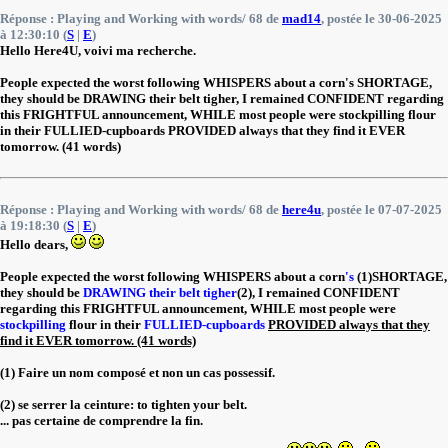
Réponse : Playing and Working with words/ 68 de
mad14
, postée le 30-06-2025
à 12:30:10 (
S
|
E
)
Hello Here4U, voivi ma recherche.
People expected the worst following WHISPERS about a corn's SHORTAGE,
they should be DRAWING their belt tigher, I remained CONFIDENT regarding
this FRIGHTFUL announcement, WHILE most people were stockpilling flour
in their FULLIED-cupboards PROVIDED always that they find it EVER
tomorrow. (41 words)
Réponse : Playing and Working with words/ 68 de
here4u
, postée le 07-07-2025
à 19:18:30 (
S
|
E
)
Hello dears,
People expected the worst following WHISPERS about a corn
's
(1)SHORTAGE,
they should be
DRAWING their belt tigher
(2), I remained CONFIDENT
regarding this FRIGHTFUL announcement, WHILE most people were
stockpilling
flour in their
FULLIED-cupboards
PROVIDED always that they
find it EVER tomorrow. (41 words)
(1) Faire un nom composé et non un cas possessif.
(2) se serrer la ceinture: to tighten your belt.
... pas certaine de comprendre la fin.