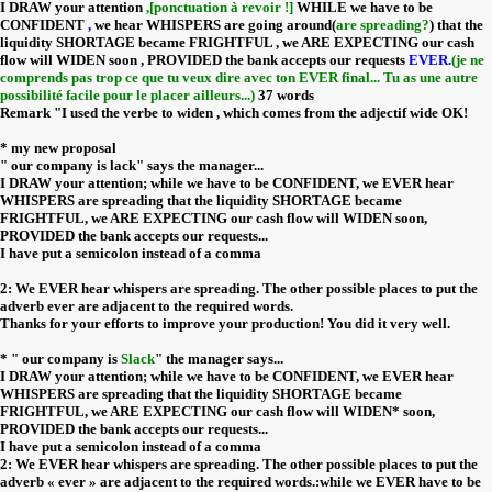
I DRAW your attention
,[ponctuation à revoir !]
WHILE we have to be
CONFIDENT
,
we hear WHISPERS are going around(
are spreading?
) that the
liquidity SHORTAGE became FRIGHTFUL , we ARE EXPECTING our cash
flow will WIDEN soon , PROVIDED the bank accepts our requests
EVER.
(je ne
comprends pas trop ce que tu veux dire avec ton EVER final... Tu as une autre
possibilité facile pour le placer ailleurs...)
37 words
Remark "I used the verbe to widen , which comes from the adjectif wide OK!
* my new proposal
" our company is lack" says the manager...
I DRAW your attention; while we have to be CONFIDENT, we EVER hear
WHISPERS are spreading that the liquidity SHORTAGE became
FRIGHTFUL, we ARE EXPECTING our cash flow will WIDEN soon,
PROVIDED the bank accepts our requests...
I have put a semicolon instead of a comma
2: We EVER hear whispers are spreading. The other possible places to put the
adverb ever are adjacent to the required words.
Thanks for your efforts to improve your production! You did it very well.
* " our company is
Slack
" the manager says...
I DRAW your attention; while we have to be CONFIDENT, we EVER hear
WHISPERS are spreading that the liquidity SHORTAGE became
FRIGHTFUL, we ARE EXPECTING our cash flow will WIDEN* soon,
PROVIDED the bank accepts our requests...
I have put a semicolon instead of a comma
2: We EVER hear whispers are spreading. The other possible places to put the
adverb « ever » are adjacent to the required words.:while we EVER have to be