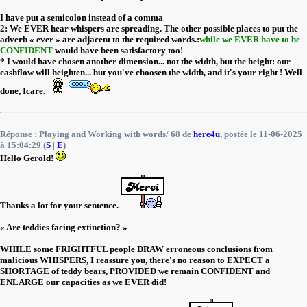
I have put a semicolon instead of a comma
2: We EVER hear whispers are spreading. The other possible places to put the
adverb « ever » are adjacent to the required words.:
while we EVER have to be
CONFIDENT
would have been satisfactory too!
* I would have chosen another dimension... not the width, but the height: our
cashflow will heighten... but you've choosen the width, and it's your right ! Well
done, Icare.
Réponse : Playing and Working with words/ 68 de
here4u
, postée le 11-06-2025
à 15:04:29 (
S
|
E
)
Hello Gerold!
Thanks a lot for your sentence.
« Are teddies facing extinction? »
WHILE some FRIGHTFUL people DRAW erroneous conclusions from
malicious WHISPERS, I reassure you, there's no reason to EXPECT a
SHORTAGE of teddy bears, PROVIDED we remain CONFIDENT and
ENLARGE our capacities as we EVER did!