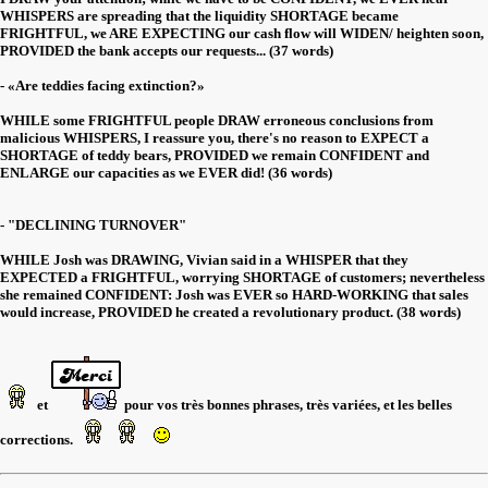
WHISPERS are spreading that the liquidity SHORTAGE became
FRIGHTFUL, we ARE EXPECTING our cash flow will WIDEN/ heighten soon,
PROVIDED the bank accepts our requests... (37 words)
- «Are teddies facing extinction?»
WHILE some FRIGHTFUL people DRAW erroneous conclusions from
malicious WHISPERS, I reassure you, there's no reason to EXPECT a
SHORTAGE of teddy bears, PROVIDED we remain CONFIDENT and
ENLARGE our capacities as we EVER did! (36 words)
- "DECLINING TURNOVER"
WHILE Josh was DRAWING, Vivian said in a WHISPER that they
EXPECTED a FRIGHTFUL, worrying SHORTAGE of customers; nevertheless
she remained CONFIDENT: Josh was EVER so HARD-WORKING that sales
would increase, PROVIDED he created a revolutionary product. (38 words)
et
pour vos très bonnes phrases, très variées, et les belles
corrections.