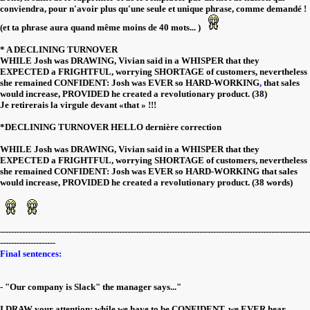
conviendra, pour n'avoir plus qu'une seule et unique phrase, comme demandé !
(et ta phrase aura quand même moins de 40 mots... )
* A DECLINING TURNOVER
WHILE Josh was DRAWING, Vivian said in a WHISPER that they
EXPECTED a FRIGHTFUL, worrying SHORTAGE of customers, nevertheless
she remained CONFIDENT: Josh was EVER so HARD-WORKING
,
that sales
would increase, PROVIDED he created a revolutionary product. (38)
Je retirerais la virgule devant «that » !!!
*DECLINING TURNOVER HELLO dernière correction
WHILE Josh was DRAWING, Vivian said in a WHISPER that they
EXPECTED a FRIGHTFUL, worrying SHORTAGE of customers, nevertheless
she remained CONFIDENT: Josh was EVER so HARD-WORKING that sales
would increase, PROVIDED he created a revolutionary product. (38 words)
----------------------------------------------------------------------------------------------------------------
--------------------
Final sentences:
- "Our company is Slack" the manager says..."
I DRAW your attention; while we have to be CONFIDENT, we EVER hear