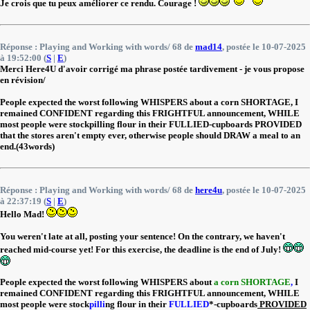
Je crois que tu peux améliorer ce rendu. Courage !
Réponse : Playing and Working with words/ 68 de
mad14
, postée le 10-07-2025
à 19:52:00 (
S
|
E
)
Merci Here4U d'avoir corrigé ma phrase postée tardivement - je vous propose
en révision/
People expected the worst following WHISPERS about a corn SHORTAGE, I
remained CONFIDENT regarding this FRIGHTFUL announcement, WHILE
most people were stockpilling flour in their FULLIED-cupboards PROVIDED
that the stores aren't empty ever, otherwise people should DRAW a meal to an
end.(43words)
Réponse : Playing and Working with words/ 68 de
here4u
, postée le 10-07-2025
à 22:37:19 (
S
|
E
)
Hello Mad!
You weren't late at all, posting your sentence! On the contrary, we haven't
reached mid-course yet! For this exercise, the deadline is the end of July!
People expected the worst following WHISPERS about
a corn SHORTAGE
,
I
remained CONFIDENT regarding this FRIGHTFUL announcement, WHILE
most people were stock
pilli
ng flour in their
FULLIED
*-cupboards
PROVIDED