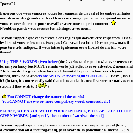
"ponts" !
Espérons que vous vaincrez toutes les réunions de travail et les embouteillages
monstrueux des grandes villes et leurs environs, et parviendrez quand même à
vous trouver du temps pour travailler avec nous un petit moment !
N'oubliez pas de vous creuser les méninges avec nous...
Je vous rappelle que cet exercice a des règles qui doivent être respectées. Lisez-
les bien si vous ne les connaissez pas ! Ce travail est loin d'être un jeu... mais il
peut être très ludique... Il vous laisse également toute liberté de choisir votre
thème!
Using THE 8 WORDS given below
(the 2 verbs can be put in whatever tenses or
forms you fancy but MUST remain verbs!), 2 adjectives or adverbs, 2 nouns and
2 link words, + a given structure and the suitable punctuation, search your
minds, think hard and
create AN ONLY meaningful SENTENCE.
"Easy", isn't
it? (In fact, it's more easily said than done and advanced learners or natives can
step in if they wish to!!
)
-
You CANNOT change the nature of the words!
-
You CANNOT use two or more compulsory words consecutively!
PLEASE, WHEN YOU WRITE YOUR SENTENCE, PUT CAPITALS TO THE
GIVEN WORDS! [and specify the number of words at the end.]
Je vous rappelle qu'« une phrase », une seule, se termine par un point [final,
d'exclamation ou d'interrogation], peut avoir de la ponctuation interne ",/; /:/