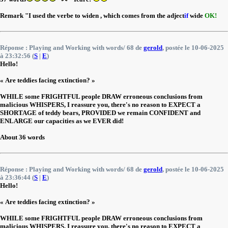
Remark "I used the verbe to widen , which comes from the adject
if
wide
OK!
Réponse : Playing and Working with words/ 68 de
gerold
, postée le 10-06-2025
à 23:32:56 (
S
|
E
)
Hello!
« Are teddies facing extinction? »
WHILE some FRIGHTFUL people DRAW erroneous conclusions from
malicious WHISPERS, I reassure you, there's no reason to EXPECT a
SHORTAGE of teddy bears, PROVIDED we remain CONFIDENT and
ENLARGE our capacities as we EVER did!
About 36 words
Réponse : Playing and Working with words/ 68 de
gerold
, postée le 10-06-2025
à 23:36:44 (
S
|
E
)
Hello!
« Are teddies facing extinction? »
WHILE some FRIGHTFUL people DRAW erroneous conclusions from
malicious WHISPERS, I reassure you, there's no reason to EXPECT a