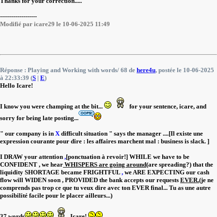
Thanks for your correction.....
-------------------
Modifié par icare29 le 10-06-2025 11:49
Réponse : Playing and Working with words/ 68 de
here4u
, postée le 10-06-2025
à 22:33:39 (
S
|
E
)
Hello Icare!
I know you were champing at the bit...
for your sentence, icare, and
sorry for being late posting...
" our company is in
X
difficult situation " says the manager ....[Il existe une
expression courante pour dire : les affaires marchent mal : business is slack. ]
I DRAW your attention
,
[ponctuation à revoir!] WHILE we have to be
CONFIDENT , we hear
WHISPERS are going around
(are spreading?) that the
liquidity SHORTAGE became FRIGHTFUL
,
we ARE EXPECTING our cash
flow will WIDEN soon , PROVIDED the bank accepts our requests
EVER.
(je ne
comprends pas trop ce que tu veux dire avec ton EVER final... Tu as une autre
possibilité facile pour le placer ailleurs...)
37 words
Icare!