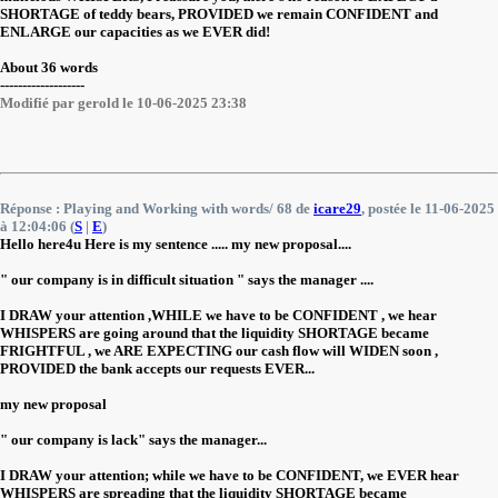
SHORTAGE of teddy bears, PROVIDED we remain CONFIDENT and
ENLARGE our capacities as we EVER did!
About 36 words
-------------------
Modifié par gerold le 10-06-2025 23:38
Réponse : Playing and Working with words/ 68 de
icare29
, postée le 11-06-2025
à 12:04:06 (
S
|
E
)
Hello here4u Here is my sentence ..... my new proposal....
" our company is in difficult situation " says the manager ....
I DRAW your attention ,WHILE we have to be CONFIDENT , we hear
WHISPERS are going around that the liquidity SHORTAGE became
FRIGHTFUL , we ARE EXPECTING our cash flow will WIDEN soon ,
PROVIDED the bank accepts our requests EVER...
my new proposal
" our company is lack" says the manager...
I DRAW your attention; while we have to be CONFIDENT, we EVER hear
WHISPERS are spreading that the liquidity SHORTAGE became