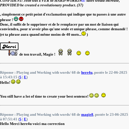
CONFIDENT: Josh was EVER so HARD-WORKIN
G!
sales would increase,
PROVIDED he created a revolutionary product. (37)
, simplement ce petit point d'exclamation qui indique que tu passes à une autre
phrase !
Donc, il suffit de le supprimer et de le remplacer par un mot de liaison qui
conviendra, pour n'avoir plus qu'une seule et unique phrase, comme demandé !
(et ta phrase aura quand même moins de 40 mots...
)
de ton travail, Magie !
Réponse : Playing and Working with words/ 68 de
here4u
, postée le 22-06-2025
à 15:43:15 (
S
|
E
)
Hello!
You still have a lot of time to create your best sentence!
Réponse : Playing and Working with words/ 68 de
magie8
, postée le 23-06-2025
à 07:51:41 (
S
|
E
)
Hello Merci here4u voici ma correction