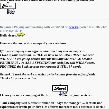
Réponse : Playing and Working with words/ 68 de
here4u
, postée le 29-06-2025
à 17:54:29 (
S
|
E
)
Hello dears,
Here are the correction recaps of your creations:
I)*
" our company is in difficult situation " says the manager ....
I DRAW your attention ,WHILE we have to be CONFIDENT , we hear
WHISPERS are going around that the liquidity SHORTAGE became
FRIGHTFUL , we ARE EXPECTING our cash flow will WIDEN soon ,
PROVIDED the bank accepts our requests EVER... 37 words
Remark "I used the verbe to widen , which comes from the adjectif wide
Thanks for your correction....
I know you were champing at the bit...
for your sentence.
" our company is in
X
difficult situation "
says the manager
....[Il existe une
expression courante pour dire : les affaires marchent mal : business is slack. ]