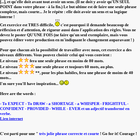
[...], et qu'elle doit avant tout avoir un sens. (Il ne doit y avoir qu'UN SEUL
POINT dans votre phrase - à la fin.) Le but ultime est de faire une seule phrase
complexe, mais courte... Je le répète : elle doit avoir un sens et sa logique
interne !
Cet exercice est TRES difficile,
c'est pourquoi il demande beaucoup de
réflexion et d'attention, de rigueur aussi dans l'application des règles. Vous ne
devez le poster QU'UNE FOIS (ne faire qu'un seul exemplaire, mais vous
pouvez éditer votre production en m'indiquant le changement auparavant ! )
Pour que chacun ait la possibilité de travailler avec nous, cet exercice a des
niveaux différents. Vous pouvez choisir celui qui vous convient :
Le niveau
fera une seule phrase en moins de 80 mots.
Le niveau
une seule phrase et toujours 60 mots, au plus.
Le niveau
**, pour les plus habiles, fera une phrase de moins de 40
mots...
I'm sure you'll have inspiration...
Here are the words :
- To EXPECT - To DRAW - a SHORTAGE - a WHISPER - FRIGHTFUL -
CONFIDENT - PROVIDED - WHILE - EVER et un adjectif transformé en
verbe.
Lien internet
C'est parti pour une "
très jolie phrase correcte et courte
! Go for it! Courage !