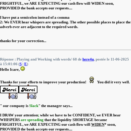
FRIGHTFUL, we ARE EXPECTING our cash flow will WIDEN soon,
PROVIDED the bank accepts our requests....
I have put a semicolon instead of a comma
2: We EVER hear whispers are spreading. The other possible places to place the
adverb ever are adjacent to the required words.
thanks for your correction...
Réponse : Playing and Working with words/ 68 de
here4u
, postée le 11-06-2025
à 15:01:06 (
S
|
E
)
Hello Icare,
Thanks for your efforts to improve your production!
You did it very well.
" our company is
Slack
" the manager says...
I DRAW your attention
;
while we have to be CONFIDENT, we EVER hear
WHISPERS
are spreading
that the liquidity SHORTAGE became
FRIGHTFUL, we ARE EXPECTING our cash flow will
WIDEN
* soon,
PROVIDED the bank accepts our requests....