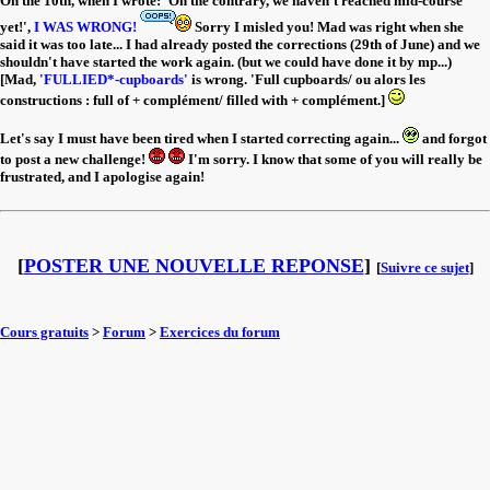
On the 10th, when I wrote: 'On the contrary, we haven't reached mid-course
yet!',
I WAS WRONG!
Sorry I misled you! Mad was right when she
said it was too late... I had already posted the corrections (29th of June) and we
shouldn't have started the work again. (but we could have done it by mp...)
[Mad,
'FULLIED*-cupboards'
is wrong. 'Full cupboards/ ou alors les
constructions : full of + complément/ filled with + complément.]
Let's say I must have been tired when I started correcting again...
and forgot
to post a new challenge!
I'm sorry. I know that some of you will really be
frustrated, and I apologise again!
[
POSTER UNE NOUVELLE REPONSE
]
[
Suivre ce sujet
]
Cours gratuits
>
Forum
>
Exercices du forum