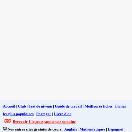
Accueil
|
Club
|
Test de niveau
|
Guide de travail
|
Meilleures fiches
|
Fiches
les plus populaires
|
Partager
|
Livre d'or
Recevoir 1 leçon gratuite par semaine
💡 Nos autres sites gratuits de cours :
Anglais
|
Mathématiques
|
Espagnol
|