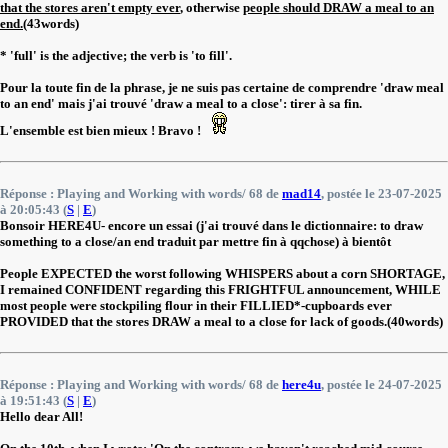
that the stores
aren't empty ever
, otherwise
people should DRAW a meal to an
end.
(43words)
* 'full' is the adjective; the verb is 'to fill'.
Pour la toute fin de la phrase, je ne suis pas certaine de comprendre 'draw meal
to an end' mais j'ai trouvé 'draw a meal to a close': tirer à sa fin.
L'ensemble est bien mieux ! Bravo !
Réponse : Playing and Working with words/ 68 de
mad14
, postée le 23-07-2025
à 20:05:43 (
S
|
E
)
Bonsoir HERE4U- encore un essai (j'ai trouvé dans le dictionnaire: to draw
something to a close/an end traduit par mettre fin à qqchose) à bientôt
People EXPECTED the worst following WHISPERS about a corn SHORTAGE,
I remained CONFIDENT regarding this FRIGHTFUL announcement, WHILE
most people were stockpiling flour in their FILLIED*-cupboards ever
PROVIDED that the stores DRAW a meal to a close for lack of goods.(40words)
Réponse : Playing and Working with words/ 68 de
here4u
, postée le 24-07-2025
à 19:51:43 (
S
|
E
)
Hello dear All!