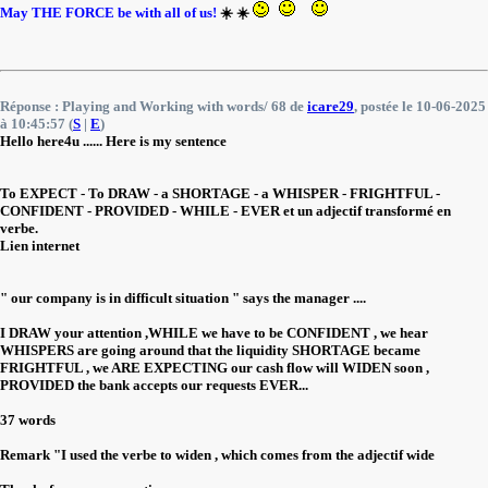
May THE FORCE be with all of us!
☀️ ☀️
Réponse : Playing and Working with words/ 68 de
icare29
, postée le 10-06-2025
à 10:45:57 (
S
|
E
)
Hello here4u ...... Here is my sentence
To EXPECT - To DRAW - a SHORTAGE - a WHISPER - FRIGHTFUL -
CONFIDENT - PROVIDED - WHILE - EVER et un adjectif transformé en
verbe.
Lien internet
" our company is in difficult situation " says the manager ....
I DRAW your attention ,WHILE we have to be CONFIDENT , we hear
WHISPERS are going around that the liquidity SHORTAGE became
FRIGHTFUL , we ARE EXPECTING our cash flow will WIDEN soon ,
PROVIDED the bank accepts our requests EVER...
37 words
Remark "I used the verbe to widen , which comes from the adjectif wide