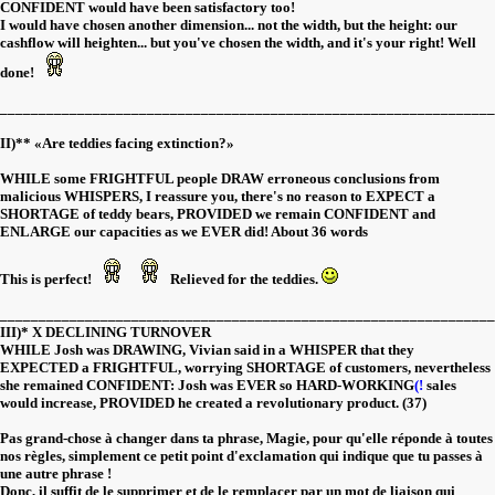
CONFIDENT would have been satisfactory too!
I would have chosen another dimension... not the width, but the height: our
cashflow will heighten... but you've chosen the width, and it's your right! Well
done!
________________________________________________________________
II)** «Are teddies facing extinction?»
WHILE some FRIGHTFUL people DRAW erroneous conclusions from
malicious WHISPERS, I reassure you, there's no reason to EXPECT a
SHORTAGE of teddy bears, PROVIDED we remain CONFIDENT and
ENLARGE our capacities as we EVER did! About 36 words
This is perfect!
Relieved for the teddies.
________________________________________________________________
III)* X DECLINING TURNOVER
WHILE Josh was DRAWING, Vivian said in a WHISPER that they
EXPECTED a FRIGHTFUL, worrying SHORTAGE of customers, nevertheless
she remained CONFIDENT: Josh was EVER so HARD-WORKING
(!
sales
would increase, PROVIDED he created a revolutionary product. (37)
Pas grand-chose à changer dans ta phrase, Magie, pour qu'elle réponde à toutes
nos règles, simplement ce petit point d'exclamation qui indique que tu passes à
une autre phrase !
Donc, il suffit de le supprimer et de le remplacer par un mot de liaison qui