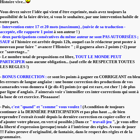
Histoire vive...
Vous devez suivre l'idée qui vient d'être exprimée, mais avez toujours la
possibilité de la faire dévier, si vous le souhaitez, par une intervention habile de
votre part.
- Intervention entre 17 et 20 mots (maximum) , (suivie de sa traduction -
acceptée, elle rapporte 1 point
à son auteur ! )
-
deux participations consécutives du même auteur ne sont PAS AUTORISÉES ;
SAUF
si l'histoire est arrêtée depuis 12h, auquel cas le rédacteur peut poster à
nouveau pour faire " avancer l'Histoire " ; il gagnera alors 2 points (+2) pour
ce "sauvetage..."
- Le nombre total de propositions est libre,
TOUT LE MONDE PEUT
PARTICIPER
sans aucune obligation... (sauf celle de RESPECTER TOUTES
LES REGLES !)
-
BONUS CORRECTION :
ce sont les points à gagner en CORRIGEANT en bleu
les erreurs de langue anglaise : une bonne correction des productions de vos
camarades vous donnera 4 (je dis 4!) points (ce qui est rare, est cher ! ) de plus
par ligne d'anglais. J'aimerais voir s'intensifier ces inter-corrections qui sont à
la base de cet exercice. Pleaaaase!
- Puis,
c'est "quand" et "comme" vous voulez !
(A condition de toujours
continuer à la DERNIÈRE PARTICIPATION et pas plus haut ..., de bien
reprendre l'extrait écoulé depuis la dernière correction en copier-coller et
d'ajouter votre phrase, en vert si possible.) Dans ce "
travail-jeu
", je vous offre
la liberté d'expression (presque) totale à l'intérieur des règles. A vous de jouer
!!! Faites preuve d'originalité, de fantaisie, dans le respect des règles et de la
grammaire.