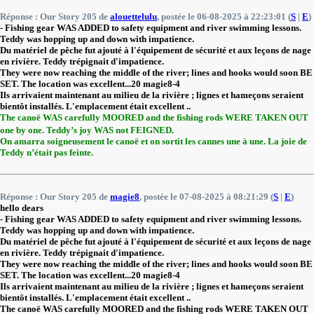
Réponse : Our Story 205 de
alouettelulu
, postée le 06-08-2025 à 22:23:01 (
S
|
E
)
- Fishing gear WAS ADDED to safety equipment and river swimming lessons.
Teddy was hopping up and down with impatience.
Du matériel de pêche fut ajouté à l'équipement de sécurité et aux leçons de nage
en rivière. Teddy trépignait d'impatience.
They were now reaching the middle of the river; lines and hooks would soon BE
SET. The location was excellent...20 magie8-4
Ils arrivaient maintenant au milieu de la rivière ; lignes et hameçons seraient
bientôt installés. L'emplacement était excellent ..
The canoë WAS carefully MOORED and the fishing rods WERE TAKEN OUT
one by one. Teddy’s joy WAS not FEIGNED.
On amarra soigneusement le canoë et on sortit les cannes une à une. La joie de
Teddy n’était pas feinte.
Réponse : Our Story 205 de
magie8
, postée le 07-08-2025 à 08:21:29 (
S
|
E
)
hello dears
- Fishing gear WAS ADDED to safety equipment and river swimming lessons.
Teddy was hopping up and down with impatience.
Du matériel de pêche fut ajouté à l'équipement de sécurité et aux leçons de nage
en rivière. Teddy trépignait d'impatience.
They were now reaching the middle of the river; lines and hooks would soon BE
SET. The location was excellent...20 magie8-4
Ils arrivaient maintenant au milieu de la rivière ; lignes et hameçons seraient
bientôt installés. L'emplacement était excellent ..
The canoë WAS carefully MOORED and the fishing rods WERE TAKEN OUT