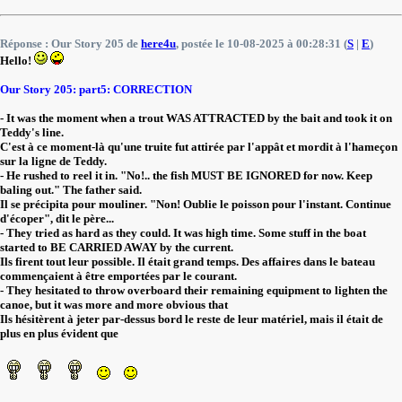
Réponse : Our Story 205 de
here4u
, postée le 10-08-2025 à 00:28:31 (
S
|
E
)
Hello!
Our Story 205: part5: CORRECTION
- It was the moment when a trout WAS ATTRACTED by the bait and took it on
Teddy's line.
C'est à ce moment-là qu'une truite fut attirée par l'appât et mordit à l'hameçon
sur la ligne de Teddy.
- He rushed to reel it in. "No!.. the fish MUST BE IGNORED for now. Keep
baling out." The father said.
Il se précipita pour mouliner. "Non! Oublie le poisson pour l'instant. Continue
d'écoper", dit le père...
- They tried as hard as they could. It was high time. Some stuff in the boat
started to BE CARRIED AWAY by the current.
Ils firent tout leur possible. Il était grand temps. Des affaires dans le bateau
commençaient à être emportées par le courant.
- They hesitated to throw overboard their remaining equipment to lighten the
canoe, but it was more and more obvious that
Ils hésitèrent à jeter par-dessus bord le reste de leur matériel, mais il était de
plus en plus évident que