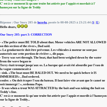
C' est à ce moment là qu une truite fut attirée par l'appât et mordait à l'
hameçon sur la ligne de Teddy
Réponse : Our Story 205 de
here4u
, postée le 08-08-2025 à 23:21:44 (
S
|
E
)
Hello dears,
Our Story 205: part 3: CORRECTION
- «The police must BE TOLD about that. Motor vehicles ARE NOT ALLOWED
on this section of the river», Dad said.
« La gendarmerie doit être prévenue. Les véhicules à moteur ne sont pas
autorisés sur cette portion de rivière », dit papa.
- Terry was wet through. The boat, that had been weighed down by the water
from the wave began to
Terry était trempé jusqu'aux os. La barque qui avait été alourdie par l'eau de
la vague commencait à
- sink. «The boat must BE BALED OUT. We need to be quick before it IS
IMMERSED!» , Dad ordered.
couler. « On doit écoper l'eau du bateau. Il faut faire vite avant que le canoë ne
soit immergé ! », ordonna Papa.
- It was when a trout WAS ATTRACTED by the bait and was taking the bait on
Teddy's line.
C' est à ce moment-là qu'une truite fut attirée par l'appât et mordit à l'hameçon
sur la ligne de Teddy...