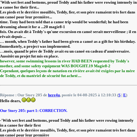
'With wet feet and bottoms, proud Teddy and his father were rowing intensely in
a canoe for their first...
Les pieds et le derrière mouillés, Teddy, fier, et son père ramaient très fort dans
un canoé pour leur première...
time. Tony had been told that a canoe trip would be wonderful; he had been
dreaming about it for a ...20 magie8-1
fois. On avait dit à Teddy's qu'une excursion en canoë serait merveilleuse ; il en
rêvait depuis ...
… month, when Teddy’s father had been given a canoë as a gift for his birthday.
Immediately, a project was implemented.
…mois, quand le père de Teddy avait eu un canoë en cadeau d’anniversaire.
Aussitôt un projet fut mis en place.
however, some swimming lessons in river HAD BEEN requested by Teddy's
mother, and some safety equipment WAS BOUGHT.19 Magie8-2
Cependant, quelques leçons de natation en rivière avait été exigées par la mére
de Teddy, et du matériel de sécurité fut acheté....
Réponse : Our Story 205 de
here4u
, postée le 04-08-2025 à 12:10:33 (
S
|
E
)
Hello dears,
Our Story 205: part 1: CORRECTION.
-'With wet feet and bottoms, proud Teddy and his father were rowing intensely
in a canoe for their first
Les pieds et le derrière mouillés, Teddy, fier, et son père ramaient très fort dans
un canoé pour leur première