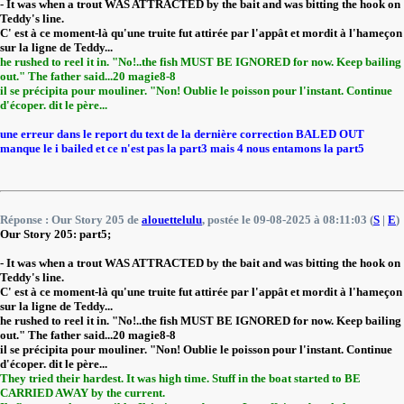
- It was when a trout WAS ATTRACTED by the bait and was bitting the hook on
Teddy's line.
C' est à ce moment-là qu'une truite fut attirée par l'appât et mordit à l'hameçon
sur la ligne de Teddy...
he rushed to reel it in. "No!..the fish MUST BE IGNORED for now. Keep bailing
out." The father said...20 magie8-8
il se précipita pour mouliner. "Non! Oublie le poisson pour l'instant. Continue
d'écoper. dit le père...
une erreur dans le report du text de la dernière correction BALED OUT
manque le i bailed et ce n'est pas la part3 mais 4 nous entamons la part5
Réponse : Our Story 205 de
alouettelulu
, postée le 09-08-2025 à 08:11:03 (
S
|
E
)
Our Story 205: part5;
- It was when a trout WAS ATTRACTED by the bait and was bitting the hook on
Teddy's line.
C' est à ce moment-là qu'une truite fut attirée par l'appât et mordit à l'hameçon
sur la ligne de Teddy...
he rushed to reel it in. "No!..the fish MUST BE IGNORED for now. Keep bailing
out." The father said...20 magie8-8
il se précipita pour mouliner. "Non! Oublie le poisson pour l'instant. Continue
d'écoper. dit le père...
They tried their hardest. It was high time. Stuff in the boat started to BE
CARRIED AWAY by the current.