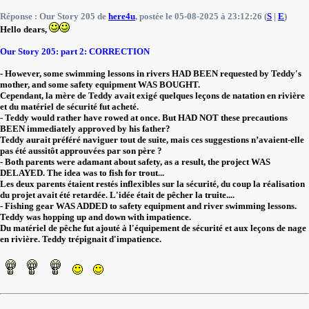
Réponse : Our Story 205 de
here4u
, postée le 05-08-2025 à 23:12:26 (
S
|
E
)
Hello dears,
Our Story 205: part 2: CORRECTION
- However, some swimming lessons in rivers HAD BEEN requested by Teddy's
mother, and some safety equipment WAS BOUGHT.
Cependant, la mère de Teddy avait exigé quelques leçons de natation en rivière
et du matériel de sécurité fut acheté.
- Teddy would rather have rowed at once. But HAD NOT these precautions
BEEN immediately approved by his father?
Teddy aurait préféré naviguer tout de suite, mais ces suggestions n’avaient-elle
pas été aussitôt approuvées par son père ?
- Both parents were adamant about safety, as a result, the project WAS
DELAYED. The idea was to fish for trout...
Les deux parents étaient restés inflexibles sur la sécurité, du coup la réalisation
du projet avait été retardée. L'idée était de pêcher la truite....
- Fishing gear WAS ADDED to safety equipment and river swimming lessons.
Teddy was hopping up and down with impatience.
Du matériel de pêche fut ajouté à l'équipement de sécurité et aux leçons de nage
en rivière. Teddy trépignait d'impatience.