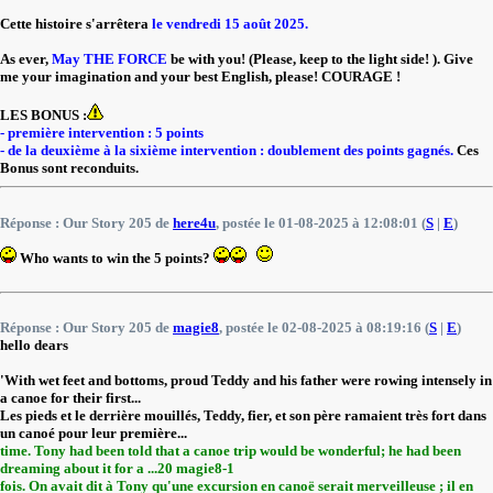
Cette histoire s'arrêtera
le vendredi 15 août 2025.
As ever,
May THE FORCE
be with you! (Please, keep to the light side! ). Give
me your imagination and your best English, please! COURAGE !
LES BONUS :
- première intervention : 5 points
- de la deuxième à la sixième intervention : doublement des points gagnés.
Ces
Bonus sont reconduits.
Réponse : Our Story 205 de
here4u
, postée le 01-08-2025 à 12:08:01 (
S
|
E
)
Who wants to win the 5 points?
Réponse : Our Story 205 de
magie8
, postée le 02-08-2025 à 08:19:16 (
S
|
E
)
hello dears
'With wet feet and bottoms, proud Teddy and his father were rowing intensely in
a canoe for their first...
Les pieds et le derrière mouillés, Teddy, fier, et son père ramaient très fort dans
un canoé pour leur première...
time. Tony had been told that a canoe trip would be wonderful; he had been
dreaming about it for a ...20 magie8-1
fois. On avait dit à Tony qu'une excursion en canoë serait merveilleuse ; il en