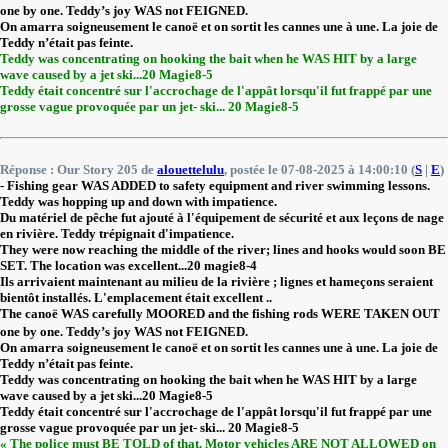
one by one. Teddy’s joy WAS not FEIGNED.
On amarra soigneusement le canoë et on sortit les cannes une à une. La joie de
Teddy n’était pas feinte.
Teddy was concentrating on hooking the bait when he WAS HIT by a large
wave caused by a jet ski...20 Magie8-5
Teddy était concentré sur l'accrochage de l'appât lorsqu'il fut frappé par une
grosse vague provoquée par un jet- ski... 20 Magie8-5
Réponse : Our Story 205 de
alouettelulu
, postée le 07-08-2025 à 14:00:10 (
S
|
E
)
- Fishing gear WAS ADDED to safety equipment and river swimming lessons.
Teddy was hopping up and down with impatience.
Du matériel de pêche fut ajouté à l'équipement de sécurité et aux leçons de nage
en rivière. Teddy trépignait d'impatience.
They were now reaching the middle of the river; lines and hooks would soon BE
SET. The location was excellent...20 magie8-4
Ils arrivaient maintenant au milieu de la rivière ; lignes et hameçons seraient
bientôt installés. L'emplacement était excellent ..
The canoë WAS carefully MOORED and the fishing rods WERE TAKEN OUT
one by one. Teddy’s joy WAS not FEIGNED.
On amarra soigneusement le canoë et on sortit les cannes une à une. La joie de
Teddy n’était pas feinte.
Teddy was concentrating on hooking the bait when he WAS HIT by a large
wave caused by a jet ski...20 Magie8-5
Teddy était concentré sur l'accrochage de l'appât lorsqu'il fut frappé par une
grosse vague provoquée par un jet- ski... 20 Magie8-5
« The police must BE TOLD of that. Motor vehicles ARE NOT ALLOWED on