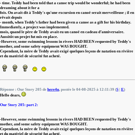
- time. Teddy had been told that a canoe trip would be wonderful; he had been
dreaming about it for a
fois. On avait dit à Teddy's qu'une excursion en canoë serait merveilleuse ; il en
rêvait depuis
- month, when Teddy’s father had been given a canoe as a gift for his birthday.
Immediately, a project was implemented.
mois, quand le père de Teddy avait eu un canoë en cadeau d’anniversaire.
Aussitôt un projet fut mis en place.
-However, some swimming lessons in rivers HAD BEEN requested by Teddy's
mother, and some safety equipment WAS BOUGHT.
Cependant, la mère de Teddy avait exigé quelques leçons de natation en rivière
et du matériel de sécurité fut acheté.
Réponse : Our Story 205 de
here4u
, postée le 04-08-2025 à 12:11:39 (
S
|
E
)
Hello dears,
Our Story 205: part 2:
-However, some swimming lessons in rivers HAD BEEN requested by Teddy's
mother, and some safety equipment WAS BOUGHT.
Cependant, la mère de Teddy avait exigé quelques leçons de natation en rivière
et du matériel de sécurité fut acheté.