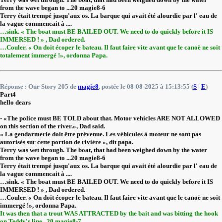
from the wave began to ...20 magie8-6
Terry était trempé jusqu'aux os. La barque qui avait été alourdie par l' eau de
la vague commencait à ....
…sink. « The boat must BE BAILED OUT. We need to do quickly before it IS
IMMERSED ! » , Dad ordered.
…Couler. « On doit écoper le bateau. Il faut faire vite avant que le canoë ne soit
totalement immergé !», ordonna Papa.
Réponse : Our Story 205 de
magie8
, postée le 08-08-2025 à 15:13:55 (
S
|
E
)
Part4
hello dears
- «The police must BE TOLD about that. Motor vehicles ARE NOT ALLOWED
on this section of the river.», Dad said.
« La gendarmerie doit être prévenue. Les véhicules à moteur ne sont pas
autorisés sur cette portion de rivière », dit papa.
Terry was wet through. The boat, that had been weighed down by the water
from the wave began to ...20 magie8-6
Terry était trempé jusqu'aux os. La barque qui avait été alourdie par l' eau de
la vague commencait à ....
…sink. « The boat must BE BAILED OUT. We need to do quickly before it IS
IMMERSED ! » , Dad ordered.
…Couler. « On doit écoper le bateau. Il faut faire vite avant que le canoë ne soit
immergé !», ordonna Papa.
It was then that a trout WAS ATTRACTED by the bait and was bitting the hook
on Teddy's line...20 magie8-7