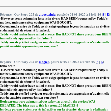
Réponse : Our Story 205 de
alouettelulu
, postée le 04-08-2025 à 14:41:16 (
S
|
E
)
-However, some swimming lessons in rivers HAD BEEN requested by Teddy's
mother, and some safety equipment WAS BOUGHT.
Cependant, la mère de Teddy avait exigé quelques leçons de natation en rivière
et du matériel de sécurité fut acheté.
Teddy would rather have sailed at once. But HAD NOT these precautions BEEN
immediately approved by his father ?
Teddy aurait préféré naviguer tout de suite, mais ces suggestions n’avaient-elle
pas été aussitôt approuvées par son père ?
Réponse : Our Story 205 de
magie8
, postée le 05-08-2025 à 07:06:05 (
S
|
E
)
hello dears
-However, some swimming lessons in rivers HAD BEEN requested by Teddy's
mother, and some safety equipment WAS BOUGHT.
Cependant, la mère de Teddy avait exigé quelques leçons de natation en rivière
et du matériel de sécurité fut acheté.
Teddy would rather have sailed at once. But HAD NOT these precautions BEEN
immediately approved by his father ?
Teddy aurait préféré naviguer tout de suite, mais ces suggestions n’avaient-elle
pas été aussitôt approuvées par son père ?
Both parents were adamant about safety, as a result, the project WAS
DELAYED. The idea was to fish for trout...20 MaGIE8-3
les deux parents étaient restés inflexibles sur la sécurité, du coup la réalisation