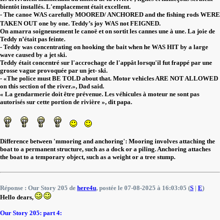
bientôt installés. L'emplacement était excellent.
- The canoe WAS carefully MOORED/ ANCHORED and the fishing rods WERE
TAKEN OUT one by one. Teddy’s joy WAS not FEIGNED.
On amarra soigneusement le canoë et on sortit les cannes une à une. La joie de
Teddy n’était pas feinte.
- Teddy was concentrating on hooking the bait when he WAS HIT by a large
wave caused by a jet ski.
Teddy était concentré sur l'accrochage de l'appât lorsqu'il fut frappé par une
grosse vague provoquée par un jet- ski.
- «The police must BE TOLD about that. Motor vehicles ARE NOT ALLOWED
on this section of the river.», Dad said.
« La gendarmerie doit être prévenue. Les véhicules à moteur ne sont pas
autorisés sur cette portion de rivière », dit papa.
Difference between 'mmoring and anchoring': Mooring involves attaching the
boat to a permanent structure, such as a dock or a piling. Anchoring attaches
the boat to a temporary object, such as a weight or a tree stump.
Réponse : Our Story 205 de
here4u
, postée le 07-08-2025 à 16:03:05 (
S
|
E
)
Hello dears,
Our Story 205: part 4: