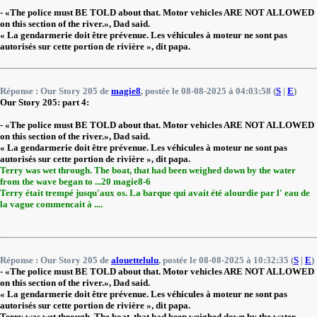
- «The police must BE TOLD about that. Motor vehicles ARE NOT ALLOWED
on this section of the river.», Dad said.
« La gendarmerie doit être prévenue. Les véhicules à moteur ne sont pas
autorisés sur cette portion de rivière », dit papa.
Réponse : Our Story 205 de
magie8
, postée le 08-08-2025 à 04:03:58 (
S
|
E
)
Our Story 205: part 4:
- «The police must BE TOLD about that. Motor vehicles ARE NOT ALLOWED
on this section of the river.», Dad said.
« La gendarmerie doit être prévenue. Les véhicules à moteur ne sont pas
autorisés sur cette portion de rivière », dit papa.
Terry was wet through. The boat, that had been weighed down by the water
from the wave began to ...20 magie8-6
Terry était trempé jusqu'aux os. La barque qui avait été alourdie par l' eau de
la vague commencait à ....
Réponse : Our Story 205 de
alouettelulu
, postée le 08-08-2025 à 10:32:35 (
S
|
E
)
- «The police must BE TOLD about that. Motor vehicles ARE NOT ALLOWED
on this section of the river.», Dad said.
« La gendarmerie doit être prévenue. Les véhicules à moteur ne sont pas
autorisés sur cette portion de rivière », dit papa.
Terry was wet through. The boat, that had been weighed down by the water