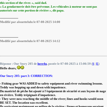
this section of the river. », said dad.
« La gendarmerie doit être prévenue. Les véhicules à moteur ne sont pas
autorisés sur cette portion de rivière », dit papa.
-------------------
Modifié par alouettelulu le 07-08-2025 14:00
-------------------
Modifié par alouettelulu le 07-08-2025 14:12
Réponse : Our Story 205 de
here4u
, postée le 07-08-2025 à 15:06:59 (
S
|
E
)
Hello dears,
Our Story 205: part 3: CORRECTION:
- Fishing gear WAS ADDED to safety equipment and river swimming lessons.
Teddy was hopping up and down with impatience.
Du matériel de pêche fut ajouté à l'équipement de sécurité et aux leçons de nage
en rivière. Teddy trépignait d'impatience.
- They were now reaching the middle of the river; lines and hooks would soon
BE SET. The location was excellent.
Ils arrivaient maintenant au milieu de la rivière ; lignes et hameçons seraient