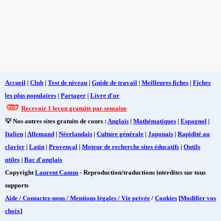
Accueil
|
Club
|
Test de niveau
|
Guide de travail
|
Meilleures fiches
|
Fiches
les plus populaires
|
Partager
|
Livre d'or
Recevoir 1 leçon gratuite par semaine
💡 Nos autres sites gratuits de cours :
Anglais
|
Mathématiques
|
Espagnol
|
Italien
|
Allemand
|
Néerlandais
|
Culture générale
|
Japonais
|
Rapidité au
clavier
|
Latin
|
Provençal
|
Moteur de recherche sites éducatifs
|
Outils
utiles
|
Bac d'anglais
Copyright
Laurent Camus
- Reproduction/traductions interdites sur tous
supports
Aide / Contactez-nous / Mentions légales / Vie privée
/
Cookies
[
Modifier vos
choix
]