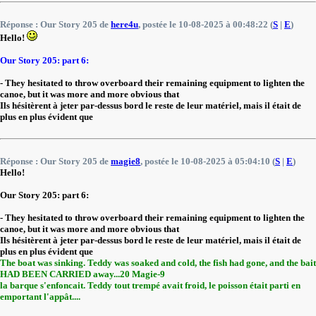
Réponse : Our Story 205 de
here4u
, postée le 10-08-2025 à 00:48:22 (
S
|
E
)
Hello!
Our Story 205: part 6:
- They hesitated to throw overboard their remaining equipment to lighten the
canoe, but it was more and more obvious that
Ils hésitèrent à jeter par-dessus bord le reste de leur matériel, mais il était de
plus en plus évident que
Réponse : Our Story 205 de
magie8
, postée le 10-08-2025 à 05:04:10 (
S
|
E
)
Hello!
Our Story 205: part 6:
- They hesitated to throw overboard their remaining equipment to lighten the
canoe, but it was more and more obvious that
Ils hésitèrent à jeter par-dessus bord le reste de leur matériel, mais il était de
plus en plus évident que
The boat was sinking. Teddy was soaked and cold, the fish had gone, and the bait
HAD BEEN CARRIED away...20 Magie-9
la barque s'enfoncait. Teddy tout trempé avait froid, le poisson était parti en
emportant l'appât....