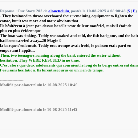
Réponse : Our Story 205 de
alouettelulu
, postée le 10-08-2025 à 08:00:48 (
S
|
E
)
- They hesitated to throw overboard their remaining equipment to lighten the
canoe, but it was more and more obvious that
Ils hésitèrent à jeter par-dessus bord le reste de leur matériel, mais il était de
plus en plus évident que
The boat was sinking. Teddy was soaked and cold, the fish had gone, and the bait
had been carried away...20 Magie-9
la barque s'enfoncait. Teddy tout trempé avait froid, le poisson était parti en
emportant l'appât....
Then, two teenagers running along the bank entered the water without
hesitation. They WERE RESCUED in no time.
C’est alors que deux adolescents qui couraient le long de la berge entrèrent dans
l’eau sans hésitation. Ils furent secourus en un rien de temps.
-------------------
Modifié par alouettelulu le 10-08-2025 10:49
-------------------
Modifié par alouettelulu le 10-08-2025 11:45