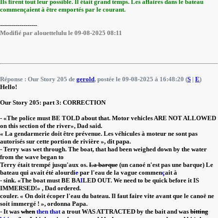
Ils firent tout leur possible. Il était grand temps. Les affaires dans le bateau
commençaient à être emportés par le courant.
-------------------
Modifié par alouettelulu le 09-08-2025 08:11
Réponse : Our Story 205 de
gerold
, postée le 09-08-2025 à 16:48:20 (
S
|
E
)
Hello!
Our Story 205: part 3: CORRECTION
- «The police must BE TOLD about that. Motor vehicles ARE NOT ALLOWED
on this section of the river», Dad said.
« La gendarmerie doit être prévenue. Les véhicules à moteur ne sont pas
autorisés sur cette portion de rivière », dit papa.
- Terry was wet through. The boat, that had been weighed down by the water
from the wave began to
Terry était trempé jusqu'aux os.
La barque
(un canoé n'est pas une barque) Le
bateau qui avait été alourdi
e
par l'eau de la vague commen
ç
ait à
- sink. «The boat must BE BA
I
LED OUT. We need to be quick before it IS
IMMERSED!» , Dad ordered.
couler. « On doit écoper l'eau du bateau. Il faut faire vite avant que le canoë ne
soit immergé ! », ordonna Papa.
- It was
when
then that
a trout WAS ATTRACTED by the bait and was
bitting