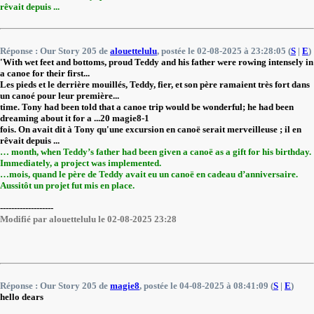
rêvait depuis ...
Réponse : Our Story 205 de
alouettelulu
, postée le 02-08-2025 à 23:28:05 (
S
|
E
)
'With wet feet and bottoms, proud Teddy and his father were rowing intensely in
a canoe for their first...
Les pieds et le derrière mouillés, Teddy, fier, et son père ramaient très fort dans
un canoé pour leur première...
time. Tony had been told that a canoe trip would be wonderful; he had been
dreaming about it for a ...20 magie8-1
fois. On avait dit à Tony qu'une excursion en canoë serait merveilleuse ; il en
rêvait depuis ...
… month, when Teddy’s father had been given a canoë as a gift for his birthday.
Immediately, a project was implemented.
…mois, quand le père de Teddy avait eu un canoë en cadeau d’anniversaire.
Aussitôt un projet fut mis en place.
-------------------
Modifié par alouettelulu le 02-08-2025 23:28
Réponse : Our Story 205 de
magie8
, postée le 04-08-2025 à 08:41:09 (
S
|
E
)
hello dears