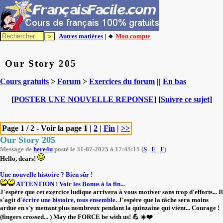
Autres matières
| 🔸
Mon compte
Our Story 205
Cours gratuits
>
Forum
>
Exercices du forum
||
En bas
[
POSTER UNE NOUVELLE REPONSE
] [
Suivre ce sujet
]
Page 1 / 2 - Voir la page
1
|
2
|
Fin
|
>>
Our Story 205
Message de
here4u
posté le 31-07-2025 à 17:45:15 (
S
|
E
|
F
)
Hello, dears!
Une nouvelle histoire ? Bien sûr !
ATTENTION ! Voir les Bonus à la fin...
J'espère que cet exercice ludique arrivera à vous motiver sans trop d'efforts... Il
s'agit d
'écrire une histoire, tous ensemble.
J'espère que la tâche sera moins
ardue en s'y mettant plus nombreux pendant la quinzaine qui vient... Courage !
(fingers crossed... ) May the FORCE be with us! 💪 ☀️❤️