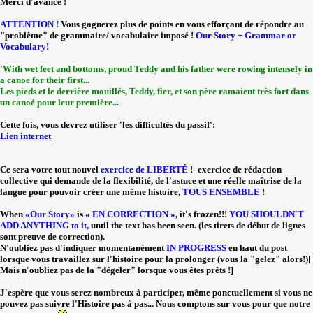
Merci d'avance !
ATTENTION !
Vous gagnerez plus de points en vous efforçant de répondre au
"problème" de grammaire/ vocabulaire imposé !
Our Story + Grammar or
Vocabulary!
'With wet feet and bottoms, proud Teddy and his father were rowing intensely in
a canoe for their first...
Les pieds et le derrière mouillés, Teddy, fier, et son père ramaient très fort dans
un canoé pour leur première...
Cette fois, vous devrez utiliser 'les difficultés du passif':
Lien internet
Ce sera votre tout nouvel
exercice de LIBERTÉ
!- exercice de rédaction
collective qui demande de la flexibilité, de l'astuce et une réelle maîtrise de la
langue pour pouvoir créer une même histoire,
TOUS ENSEMBLE
!
When
«Our Story»
is
« EN CORRECTION »
, it's frozen!!!
YOU SHOULDN'T
ADD ANYTHING to it,
until the text has been seen. (les tirets de début de lignes
sont preuve de correction).
N'oubliez pas d'indiquer momentanément
IN PROGRESS
en haut du post
lorsque vous travaillez sur l'histoire pour la prolonger (vous la "gelez" alors!)[
Mais n'oubliez pas de la "dégeler" lorsque vous êtes prêts !]
J'espère que vous serez nombreux à participer, même ponctuellement si vous ne
pouvez pas suivre l'Histoire pas à pas... Nous comptons sur vous pour que notre