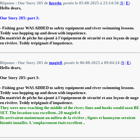
Réponse : Our Story 205 de
here4u
, postée le 05-08-2025 à 23:14:58 (
S
|
E
)
Hello dears,
Our Story 205: part 3:
- Fishing gear WAS ADDED to safety equipment and river swimming lessons.
Teddy was hopping up and down with impatience.
Du matériel de pêche fut ajouté à l'équipement de sécurité et aux leçons de nage
en rivière. Teddy trépignait d'impatience.
Réponse : Our Story 205 de
magie8
, postée le 06-08-2025 à 09:04:24 (
S
|
E
)
Hello dears,
Our Story 205: part 3:
- Fishing gear WAS ADDED to safety equipment and river swimming lessons.
Teddy was hopping up and down with impatience.
Du matériel de pêche fut ajouté à l'équipement de sécurité et aux leçons de nage
en rivière. Teddy trépignait d'impatience.
They were now reaching the middle of the river; lines and hooks would soon BE
SET. The location was excellent...20 magie8-4
Ils arrivaient maintenant au milieu de la rivière ; lignes et hameçons seraient
bientôt installés. L'emplacement était excellent ..