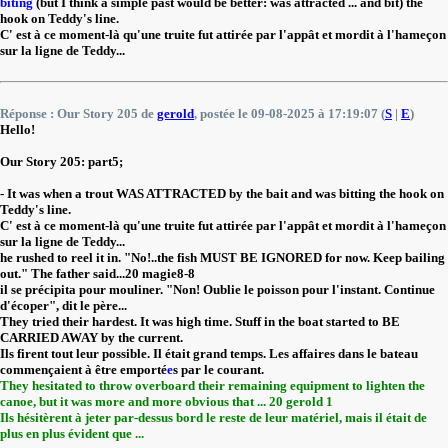
biting
(but I think a simple past would be better: was attracted ... and bit) the
hook on Teddy's line.
C' est à ce moment-là qu'une truite fut attirée par l'appât et mordit à l'hameçon
sur la ligne de Teddy...
Réponse : Our Story 205 de
gerold
, postée le 09-08-2025 à 17:19:07 (
S
|
E
)
Hello!
Our Story 205: part5;
- It was when a trout WAS ATTRACTED by the bait and was bitting the hook on
Teddy's line.
C' est à ce moment-là qu'une truite fut attirée par l'appât et mordit à l'hameçon
sur la ligne de Teddy...
he rushed to reel it in. "No!..the fish MUST BE IGNORED for now. Keep bailing
out." The father said...20 magie8-8
il se précipita pour mouliner. "Non! Oublie le poisson pour l'instant. Continue
d'écoper", dit le père...
They tried their hardest. It was high time. Stuff in the boat started to BE
CARRIED AWAY by the current.
Ils firent tout leur possible. Il était grand temps. Les affaires dans le bateau
commençaient à être emporté
e
s par le courant.
They hesitated to throw overboard their remaining equipment to lighten the
canoe, but it was more and more obvious that ... 20 gerold 1
Ils hésitèrent à jeter par-dessus bord le reste de leur matériel, mais il était de
plus en plus évident que ...