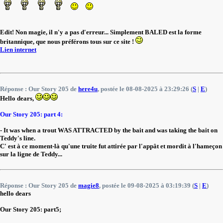
Edit! Non magie, il n'y a pas d'erreur... Simplement BALED est la forme
britannique, que nous préférons tous sur ce site !
Lien internet
Réponse : Our Story 205 de
here4u
, postée le 08-08-2025 à 23:29:26 (
S
|
E
)
Hello dears,
Our Story 205: part 4:
- It was when a trout WAS ATTRACTED by the bait and was taking the bait on
Teddy's line.
C' est à ce moment-là qu'une truite fut attirée par l'appât et mordit à l'hameçon
sur la ligne de Teddy...
Réponse : Our Story 205 de
magie8
, postée le 09-08-2025 à 03:19:39 (
S
|
E
)
hello dears
Our Story 205: part5;