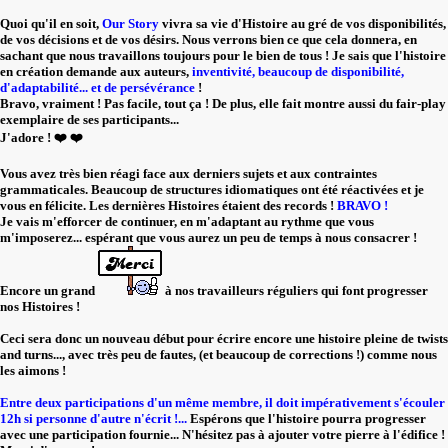
Quoi qu'il en soit,
Our Story
vivra sa vie d'Histoire au gré de vos disponibilités,
de vos décisions et de vos désirs. Nous verrons bien ce que cela donnera, en
sachant que nous travaillons toujours pour le bien de tous ! Je sais que l'histoire
en création demande aux auteurs,
inventivité, beaucoup de disponibilité,
d'adaptabilité... et de persévérance
!
Bravo, vraiment ! Pas facile, tout ça ! De plus, elle fait montre aussi du fair-play
exemplaire de ses participants...
J'adore ! ❤️ ❤️
Vous avez très bien réagi face aux derniers sujets et aux contraintes
grammaticales. Beaucoup de structures idiomatiques ont été réactivées et je
vous en félicite. Les dernières Histoires étaient des records !
BRAVO !
Je vais m'efforcer de continuer, en m'adaptant au rythme que vous
m'imposerez... espérant que vous aurez un peu de temps à nous consacrer !
Encore un grand
à nos travailleurs réguliers qui font progresser
nos Histoires !
Ceci sera donc un nouveau début pour écrire encore une histoire pleine de twists
and turns..., avec très peu de fautes, (et beaucoup de corrections !) comme nous
les aimons !
Entre deux participations d'un même membre, il doit impérativement s'écouler
12h si personne d'autre n'écrit !...
Espérons que l'histoire pourra progresser
avec une participation fournie... N'hésitez pas à ajouter votre pierre à l'édifice !