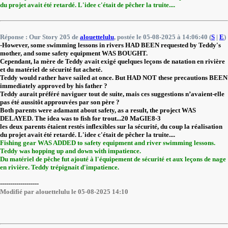
du projet avait été retardé. L'idee c'était de pêcher la truite....
Réponse : Our Story 205 de
alouettelulu
, postée le 05-08-2025 à 14:06:40 (
S
|
E
)
-However, some swimming lessons in rivers HAD BEEN requested by Teddy's
mother, and some safety equipment WAS BOUGHT.
Cependant, la mère de Teddy avait exigé quelques leçons de natation en rivière
et du matériel de sécurité fut acheté.
Teddy would rather have sailed at once. But HAD NOT these precautions BEEN
immediately approved by his father ?
Teddy aurait préféré naviguer tout de suite, mais ces suggestions n’avaient-elle
pas été aussitôt approuvées par son père ?
Both parents were adamant about safety, as a result, the project WAS
DELAYED. The idea was to fish for trout...20 MaGIE8-3
les deux parents étaient restés inflexibles sur la sécurité, du coup la réalisation
du projet avait été retardé. L'idee c'était de pêcher la truite....
Fishing gear WAS ADDED to safety equipment and river swimming lessons.
Teddy was hopping up and down with impatience.
Du matériel de pêche fut ajouté à l'équipement de sécurité et aux leçons de nage
en rivière. Teddy trépignait d'impatience.
-------------------
Modifié par alouettelulu le 05-08-2025 14:10