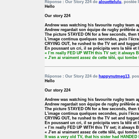
Réponse : Our Story 224 de
alouettelulu
, postée 
Hello
Our story 224
Andrew was watching his favourite rugby team a
Andrew regardait son équipe de rugby préférée ap
The picture STAYED ON for a few seconds, then 
L'image continua quelques secondes, puis l'écra
CRYING OUT, he rushed to the TV set and tugged a
En poussant un cri, il se précipita vers la télé e
« I’m really FED UP WITH this TV set; it always 
« J’en ai vraiment assez de cette télé, qui tomb
Réponse : Our Story 224 de
happynutmeg13
, pos
Hello
Our story 224
Andrew was watching his favourite rugby team a
Andrew regardait son équipe de rugby préférée ap
The picture STAYED ON for a few seconds, then 
L'image continua quelques secondes, puis l'écra
CRYING OUT, he rushed to the TV set and tugged a
En poussant un cri, il se précipita vers la télé e
« I’m really FED UP WITH this TV set; it always 
« J’en ai vraiment assez de cette télé, qui tomb
It was a very old TV, that his sister had HAN