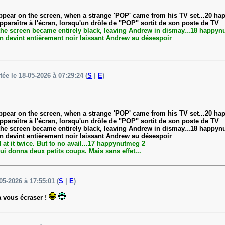
ppear on the screen, when a strange 'POP' came from his TV set...20 h
paraître à l'écran, lorsqu'un drôle de "POP" sortit de son poste de TV
the screen became entirely black, leaving Andrew in dismay...18 happyn
n devint entièrement noir laissant Andrew au désespoir
tée le 18-05-2026 à 07:29:24 (
S
|
E
)
ppear on the screen, when a strange 'POP' came from his TV set...20 h
paraître à l'écran, lorsqu'un drôle de "POP" sortit de son poste de TV
the screen became entirely black, leaving Andrew in dismay...18 happyn
n devint entièrement noir laissant Andrew au désespoir
t it twice. But to no avail...17 happynutmeg 2
 lui donna deux petits coups. Mais sans effet...
05-2026 à 17:55:01 (
S
|
E
)
a vous écraser !