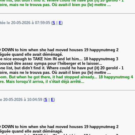
ist, but didn't find it. Where could he have put (it) 20 gerold - 1
re, mais ne le trouva pas. Où avait-il bien pu (le) mettre ...
tée le 20-05-2026 à 07:59:05 (
S
|
E
)
ANDED DOWN to him when she had moved houses 19 happynutmeg 2
t léguée quand elle avait déménagé.
 be nice enough to TAKE him IN and let him... 18 happynutmeg 3
ouvait être assez sympa pour l'héberger et le laisser...
ist, but didn't find it. Where could he have put (it) 20 gerold - 1
re, mais ne le trouva pas. Où avait-il bien pu (le) mettre ...
oom. But when he got there, it had stopped already... 18 happynutmeg 4
Mais lorsqu'il arriva, il s'était déjà arrêté...
le 20-05-2026 à 10:04:59 (
S
|
E
)
ANDED DOWN to him when she had moved houses 19 happynutmeg 2
t léguée quand elle avait déménagé.