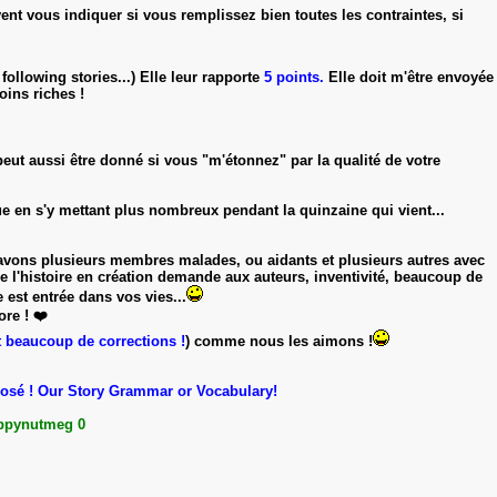
vent vous indiquer si vous remplissez bien toutes les contraintes, si
following stories...) Elle leur rapporte
5 points.
Elle doit m'être envoyée
oins riches !
peut aussi être donné si vous "m'étonnez" par la qualité de votre
due en s'y mettant plus nombreux pendant la quinzaine qui vient...
us avons plusieurs membres malades, ou aidants et plusieurs autres avec
e l'histoire en création demande aux auteurs, inventivité, beaucoup de
e est entrée dans vos vies...
ore ! ❤️
et beaucoup de corrections !
) comme nous les aimons !
osé ! Our Story Grammar or Vocabulary!
appynutmeg 0