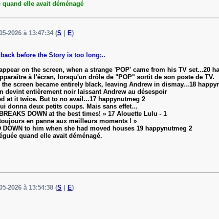
ué quand elle avait déménagé
05-2026 à 13:47:34 (
S
|
E
)
ack before the Story is too long;..
appear on the screen, when a strange 'POP' came from his TV set...20 
paraître à l'écran, lorsqu'un drôle de "POP" sortit de son poste de TV.
 the screen became entirely black, leaving Andrew in dismay...18 happ
n devint entièrement noir laissant Andrew au désespoir
 at it twice. But to no avail...17 happynutmeg 2
t lui donna deux petits coups. Mais sans effet…
s BREAKS DOWN at the best times! » 17 Alouette Lulu - 1
e toujours en panne aux meilleurs moments ! »
ANDED DOWN to him when she had moved houses 19 happynutmeg 2
t léguée quand elle avait déménagé.
05-2026 à 13:54:38 (
S
|
E
)