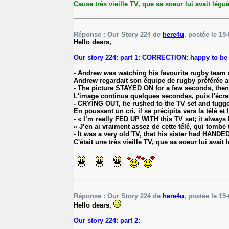
Cause très vieille TV, que sa soeur lui avait lég
Réponse : Our Story 224 de
here4u
, postée le 19-
Hello dears,
Our story 224: part 1: CORRECTION: happy to be b
- Andrew was watching his favourite rugby team 
Andrew regardait son équipe de rugby préférée ap
- The picture STAYED ON for a few seconds, then
L'image continua quelques secondes, puis l'écra
- CRYING OUT, he rushed to the TV set and tugged
En poussant un cri, il se précipita vers la télé e
- « I’m really FED UP WITH this TV set; it alway
« J’en ai vraiment assez de cette télé, qui tomb
- It was a very old TV, that his sister had H
C'était une très vieille TV, que sa soeur lui avai
Réponse : Our Story 224 de
here4u
, postée le 19-
Hello dears,
Our story 224: part 2: