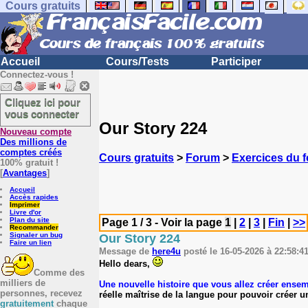
Cours gratuits
Accueil
Cours/Tests
Participer
Connectez-vous !
Cliquez ici pour
vous connecter
Our Story 224
Nouveau compte
Des millions de
comptes créés
Cours gratuits
>
Forum
>
Exercices du 
100% gratuit !
[
Avantages
]
Accueil
Accès rapides
Imprimer
Livre d'or
Plan du site
Page 1 / 3 - Voir la page
1
|
2
|
3
|
Fin
|
>>
Recommander
Signaler un bug
Our Story 224
Faire un lien
Message de
here4u
posté le 16-05-2026 à 22:58:41
Hello dears,
Comme des
milliers de
Une nouvelle histoire que vous allez créer ense
personnes, recevez
réelle maîtrise de la langue pour pouvoir créer 
gratuitement
chaque