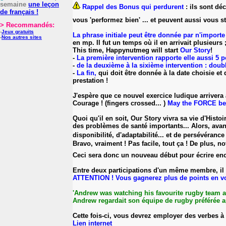
semaine
une leçon
Rappel des Bonus qui perdurent
: ils sont dé
de français !
vous 'performez bien' ... et peuvent aussi vous st
> Recommandés:
-
Jeux gratuits
La phrase initiale peut être donnée par n'import
-
Nos autres sites
en mp. Il fut un temps où il en arrivait plusieurs
This time, Happynutmeg will start
Our Story
!
-
La première intervention rapporte elle aussi 5 p
-
de la deuxième à la sixième intervention : dou
-
La fin,
qui doit être donnée à la date choisie et
prestation !
J'espère que ce nouvel exercice ludique arrivera 
Courage ! (fingers crossed... )
May the FORCE be 
Quoi qu'il en soit, Our Story vivra sa vie d'Hist
des problèmes de santé importants... Alors, avan
disponibilité, d'adaptabilité... et de persévérance
Bravo, vraiment ! Pas facile, tout ça ! De plus, no
Ceci sera donc un nouveau début pour écrire enco
Entre deux participations d'un même membre, il do
ATTENTION ! Vous gagnerez plus de points en vo
'Andrew was watching his favourite rugby team 
Andrew regardait son équipe de rugby préférée ap
Cette fois-ci, vous devrez employer des verbes à 
Lien internet