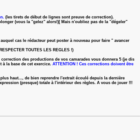
en.
(les tirets de début de lignes sont preuve de correction).
nger (vous la "gelez" alors!)[ Mais n'oubliez pas de la "dégeler"
, auquel cas le rédacteur peut poster à nouveau pour faire " avancer
e de RESPECTER TOUTES LES REGLES !)
 correction des productions de vos camarades vous donnera 5 (je dis
nt à la base de cet exercice.
ATTENTION ! Ces corrections doivent être
s haut..., de bien reprendre l'extrait écoulé depuis la dernière
expression (presque) totale à l'intérieur des règles. A vous de jouer !!!