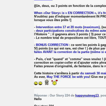
((Un, deux, ou 3 points en fonction de la complex
When «Our Story» is « EN CORRECTION », it's fr
N'oubliez pas d'indiquer momentanément IN PROGRE
lorsque vous êtes prêts !]
-
Intervention entre 17 et 20 mots (maximum),
(su
-
deux participations consécutives du même a
l'Histoire " ; il gagnera alors 3 points ( 3) pour c
- Le nombre total de propositions est libre,
- BONUS CORRECTION :
ce sont les points à ga
5!) points (ce qui est rare, est cher ! ) de plus pa
faites AVANT la correction de la partie (même si e
- Puis, c'est "quand" et "comme" vous voulez ! (
correction en copier-coller et d'ajouter votre phras
Faites preuve d'originalité, de fantaisie, dans le
Cette histoire s'arrêtera à partir
du samedi 30 mai
As ever,
May THE FORCE be with you
! Give me y
Réponse : Our Story 224 de
happynutmeg13
, pos
Hello