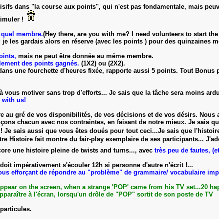
cisifs dans "la course aux points", qui n'est pas fondamentale, mais peu
imuler !
e quel membre.
(Hey there, are you with me? I need volunteers to start the 
 ; je les gardais alors en réserve (avec les points ) pour des quinzaines m
oints,
mais ne peut être donnée au même membre.
blement des points gagnés.
(1X2) ou (2X2).
 dans une fourchette d'heures fixée, rapporte aussi 5 points. Tout Bonus 
à vous motiver sans trop d'efforts... Je sais que la tâche sera moins ar
with us!
oire au gré de vos disponibilités, de vos décisions et de vos désirs. No
çons chacun avec nos contraintes, en faisant de notre mieux. Je sais qu
 ! Je sais aussi que vous êtes doués pour tout ceci...Je sais que l'histoir
tre Histoire fait montre du fair-play exemplaire de ses participants... J'ad
re une histoire pleine de twists and turns..., avec
très peu de fautes, (
it impérativement s'écouler 12h si personne d'autre n'écrit !...
us efforçant de répondre au "problème" de grammaire/ vocabulaire imp
appear on the screen, when a strange 'POP' came from his TV set...20 h
paraître à l'écran, lorsqu'un drôle de "POP" sortit de son poste de TV
particules.