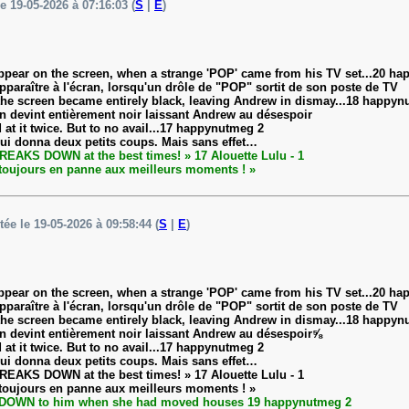
le 19-05-2026 à 07:16:03 (
S
|
E
)
ppear on the screen, when a strange 'POP' came from his TV set...20 h
paraître à l'écran, lorsqu'un drôle de "POP" sortit de son poste de TV
the screen became entirely black, leaving Andrew in dismay...18 happyn
n devint entièrement noir laissant Andrew au désespoir
t it twice. But to no avail...17 happynutmeg 2
t lui donna deux petits coups. Mais sans effet…
BREAKS DOWN at the best times! » 17 Alouette Lulu - 1
e toujours en panne aux meilleurs moments ! »
tée le 19-05-2026 à 09:58:44 (
S
|
E
)
ppear on the screen, when a strange 'POP' came from his TV set...20 h
paraître à l'écran, lorsqu'un drôle de "POP" sortit de son poste de TV
the screen became entirely black, leaving Andrew in dismay...18 happyn
n devint entièrement noir laissant Andrew au désespoir⅝
t it twice. But to no avail...17 happynutmeg 2
t lui donna deux petits coups. Mais sans effet…
BREAKS DOWN at the best times! » 17 Alouette Lulu - 1
e toujours en panne aux meilleurs moments ! »
DED DOWN to him when she had moved houses 19 happynutmeg 2