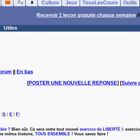
Culture
Jeux
TousLesCours
Outils
Recevoir 1 leçon gratuite chaque semaine
/
Utiles
forum
||
En bas
[
POSTER UNE NOUVELLE REPONSE
] [
Suivre 
 (
S
|
E
|
F
)
mble ?
Bien sûr. Ce sera votre tout nouvel
exercice de LIBERTÉ
!- exerci
une même histoire,
TOUS ENSEMBLE
! Vous savez faire !