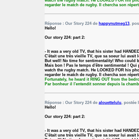
watch the rugby match. He LOOKED FOR his phone l
regarder le match de rugby. Il chercha son répertoi
Réponse : Our Story 224 de
happynutmeg13
, pos
Hello!
Our story 224: part 2:
- It was a very old TV, that his sister had H
C'était une très vieille TV, que sa soeur lui avai
But well! No time for sentimentality! Who could
Mais bon ! Pas le temps d'être sentimental ! Qui p
watch the rugby match. He LOOKED FOR his phone l
regarder le match de rugby. Il chercha son répertoi
Fortunately, he heard it RING OUT from the bedr
Par bonheur il l'entendit sonner depuis la chambre. 
Réponse : Our Story 224 de
alouettelulu
, postée 
Hello!
Our story 224: part 2:
- It was a very old TV, that his sister had H
C'était une très vieille TV, que sa soeur lui avai