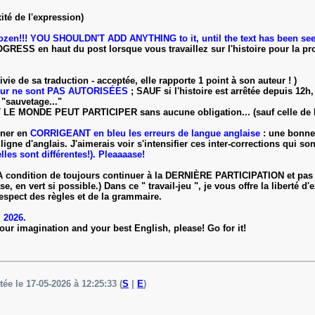
ité de l'expression)
ozen!!! YOU SHOULDN'T ADD ANYTHING to it, until the text has been se
SS en haut du post lorsque vous travaillez sur l'histoire pour la prolo
ivie de sa traduction - acceptée, elle rapporte 1 point à son auteur ! )
uteur ne sont PAS AUTORISÉES
; SAUF si l'histoire est arrêtée depuis 12h
e "sauvetage..."
 TOUT LE MONDE PEUT PARTICIPER sans aucune obligation... (sauf cell
gner en
CORRIGEANT en bleu les erreurs de langue anglaise
: une bonne
r ligne d'anglais. J'aimerais voir s'intensifier ces inter-corrections qui so
lles sont différentes!). Pleaaaase!
A condition de toujours continuer à la DERNIÈRE PARTICIPATION et pas plu
e, en vert si possible.) Dans ce " travail-jeu ", je vous offre la liberté d'
 respect des règles et de la grammaire.
 2026.
our imagination and your best English, please! Go for it!
tée le 17-05-2026 à 12:25:33 (
S
|
E
)