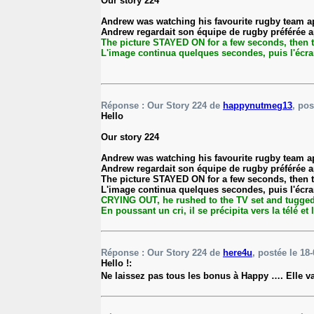
Our story 224
Andrew was watching his favourite rugby team a
Andrew regardait son équipe de rugby préférée ap
The picture STAYED ON for a few seconds, then 
L'image continua quelques secondes, puis l'écra
Réponse : Our Story 224 de
happynutmeg13
, pos
Hello
Our story 224
Andrew was watching his favourite rugby team a
Andrew regardait son équipe de rugby préférée ap
The picture STAYED ON for a few seconds, then 
L'image continua quelques secondes, puis l'écra
CRYING OUT, he rushed to the TV set and tugged a
En poussant un cri, il se précipita vers la télé et
Réponse : Our Story 224 de
here4u
, postée le 18-
Hello !:
Ne laissez pas tous les bonus à Happy …. Elle v