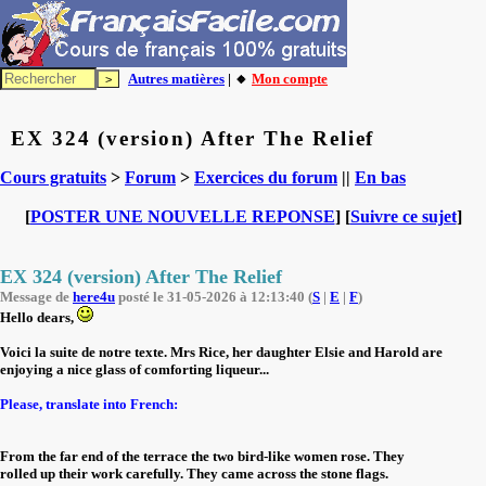
Autres matières
| 🔸
Mon compte
EX 324 (version) After The Relief
Cours gratuits
>
Forum
>
Exercices du forum
||
En bas
[
POSTER UNE NOUVELLE REPONSE
] [
Suivre ce sujet
]
EX 324 (version) After The Relief
Message de
here4u
posté le 31-05-2026 à 12:13:40 (
S
|
E
|
F
)
Hello dears,
Voici la suite de notre texte. Mrs Rice, her daughter Elsie and Harold are
enjoying a nice glass of comforting liqueur...
Please, translate into French:
From the far end of the terrace the two bird-like women rose. They
rolled up their work carefully. They came across the stone flags.