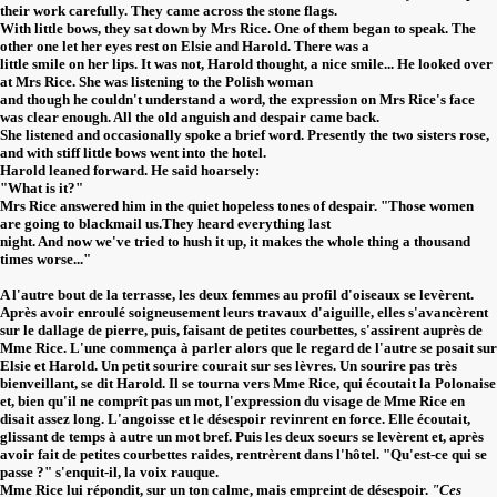
their work carefully. They came across the stone flags.
With little bows, they sat down by Mrs Rice. One of them began to speak. The
other one let her eyes rest on Elsie and Harold. There was a
little smile on her lips. It was not, Harold thought, a nice smile... He looked over
at Mrs Rice. She was listening to the Polish woman
and though he couldn't understand a word, the expression on Mrs Rice's face
was clear enough. All the old anguish and despair came back.
She listened and occasionally spoke a brief word. Presently the two sisters rose,
and with stiff little bows went into the hotel.
Harold leaned forward. He said hoarsely:
"What is it?"
Mrs Rice answered him in the quiet hopeless tones of despair. "Those women
are going to blackmail us.They heard everything last
night. And now we've tried to hush it up, it makes the whole thing a thousand
times worse..."
A l'autre bout de la terrasse, les deux femmes au profil d'oiseaux se levèrent.
Après avoir enroulé soigneusement leurs travaux d'aiguille, elles s'avancèrent
sur le dallage de pierre, puis, faisant de petites courbettes, s'assirent auprès de
Mme Rice. L'une commença à parler alors que le regard de l'autre se posait sur
Elsie et Harold. Un petit sourire courait sur ses lèvres. Un sourire pas très
bienveillant, se dit Harold. Il se tourna vers Mme Rice, qui écoutait la Polonaise
et, bien qu'il ne comprît pas un mot, l'expression du visage de Mme Rice en
disait assez long. L'angoisse et le désespoir revinrent en force. Elle écoutait,
glissant de temps à autre un mot bref. Puis les deux soeurs se levèrent et, après
avoir fait de petites courbettes raides, rentrèrent dans l'hôtel. "Qu'est-ce qui se
passe ?" s'enquit-il, la voix rauque.
Mme Rice lui répondit, sur un ton calme, mais empreint de désespoir.
"Ces