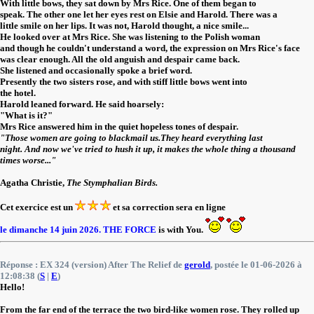
With little bows, they sat down by Mrs Rice. One of them began to
speak. The other one let her eyes rest on Elsie and Harold. There was a
little smile on her lips. It was not, Harold thought, a nice smile...
He looked over at Mrs Rice. She was listening to the Polish woman
and though he couldn't understand a word, the expression on Mrs Rice's face
was clear enough. All the old anguish and despair came back.
She listened and occasionally spoke a brief word.
Presently the two sisters rose, and with stiff little bows went into
the hotel.
Harold leaned forward. He said hoarsely:
"What is it?"
Mrs Rice answered him in the quiet hopeless tones of despair.
"Those women are going to blackmail us.They heard everything last
night. And now we've tried to hush it up, it makes the whole thing a thousand
times worse..."
Agatha Christie,
The Stymphalian Birds.
Cet exercice est un
et sa correction sera en ligne
le dimanche 14 juin 2026.
THE FORCE
is with You.
Réponse : EX 324 (version) After The Relief de
gerold
, postée le 01-06-2026 à
12:08:38 (
S
|
E
)
Hello!
From the far end of the terrace the two bird-like women rose. They rolled up