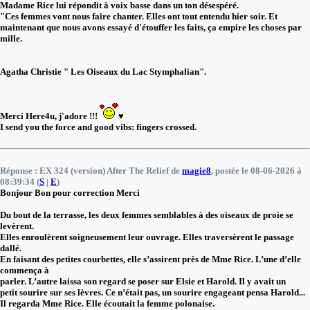
Madame Rice lui répondit à voix basse dans un ton désespéré.
"Ces femmes vont nous faire chanter. Elles ont tout entendu hier soir. Et
maintenant que nous avons essayé d'étouffer les faits, ça empire les choses par
mille.
Agatha Christie " Les Oiseaux du Lac Stymphalian".
Merci Here4u, j'adore !!!
♥️
I send you the force and good vibs: fingers crossed.
Réponse : EX 324 (version) After The Relief de
magie8
, postée le 08-06-2026 à
08:39:34 (
S
|
E
)
Bonjour Bon pour correction Merci
Du bout de la terrasse, les deux femmes semblables à des oiseaux de proie se
levèrent.
Elles enroulèrent soigneusement leur ouvrage. Elles traversèrent le passage
dallé.
En faisant des petites courbettes, elle s’assirent près de Mme Rice. L’une d’elle
commença à
parler. L’autre laissa son regard se poser sur Elsie et Harold. Il y avait un
petit sourire sur ses lèvres. Ce n’était pas, un sourire engageant pensa Harold...
Il regarda Mme Rice. Elle écoutait la femme polonaise.