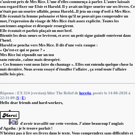
s’assirent près de Mrs Rice. L’une d’elles commença à parler. L’autre laissait
son regard fixer sur Elsie et Harold. Il y avait un léger sourire sur ses lèvres. Ce
n’était pas un sourire affable, pensa Harold...Il jeta un coup d’oeil à Mrs Rice.
Elle écoutait la femme polonaise et bien qu’il ne pouvait pas comprendre un
mot, l’expression du visage de Mrs Rice était assez explicite. Toutes les
anciennes angoisse et désespoir resurgirent.
Elle écoutait et parfois plaçait un mot bref.
Bientôt les deux sœurs se levèrent, et avec un petit signe guindé entrèrent dans
l’hotel.
Harold se pencha vers Mrs Rice. Il dit d’une voix rauque :
« Qu’est-ce qui se passe ? »
Mrs Rice lui répondit sur un ton
sans entrain , calme mais desespéré.
« Ces femmes vont nous faire du chantage ». Elles ont entendu quelque chose la
nuit dernière. Nous avons essayé d’étouffer l’affaire , ça rend toute l’affaire
mille fois pire.
Réponse : EX 324 (version) After The Relief de
here4u
, postée le 14-06-2026 à
22:11:09 (
S
|
E
)
Hello dear friends and hard-workers,
d'avoir travaillé sur cette version. J'aime beaucoup l'anglais
d'Agatha : je le trouve parfait !
N'hésitez pas à lire ses livres dans le texte. Vous comprendrez sans difficultés et