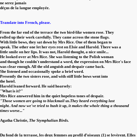
ne serez jamais
déçus de la langue employée.
Translate into French, please.
From the far end of the terrace the two bird-like women rose. They
rolled up their work carefully. They came across the stone flags.
With little bows, they sat down by Mrs Rice. One of them began to
speak. The other one let her eyes rest on Elsie and Harold. There was a
little smile on her lips. It was not, Harold thought, a nice smile...
He looked over at Mrs Rice. She was listening to the Polish woman
and though he couldn't understand a word, the expression on Mrs Rice's face
was clear enough. All the old anguish and despair came back.
She listened and occasionally spoke a brief word.
Presently the two sisters rose, and with stiff little bows went into
the hotel.
Harold leaned forward. He said hoarsely:
"What is it?"
Mrs Rice answered him in the quiet hopeless tones of despair.
"Those women are going to blackmail us.They heard everything last
night. And now we've tried to hush it up, it makes the whole thing a thousand
times worse..."
Agatha Christie,
The Stymphalian Birds.
Du fond de la terrasse, les deux femmes au profil d’oiseaux (1) se levèrent. Elles