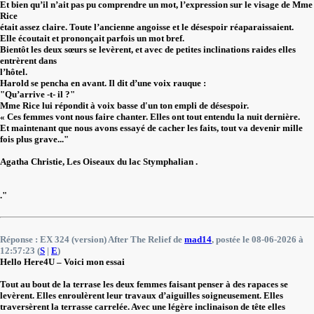
Et bien qu’il n’ait pas pu comprendre un mot, l’expression sur le visage de Mme
Rice
était assez claire. Toute l’ancienne angoisse et le désespoir réaparaissaient.
Elle écoutait et prononçait parfois un mot bref.
Bientôt les deux sœurs se levèrent, et avec de petites inclinations raides elles
entrèrent dans
l’hôtel.
Harold se pencha en avant. Il dit d’une voix rauque :
"Qu’arrive -t- il ?"
Mme Rice lui répondit à voix basse d'un ton empli de désespoir.
« Ces femmes vont nous faire chanter. Elles ont tout entendu la nuit dernière.
Et maintenant que nous avons essayé de cacher les faits, tout va devenir mille
fois plus grave..."
Agatha Christie, Les Oiseaux du lac Stymphalian .
."
Réponse : EX 324 (version) After The Relief de
mad14
, postée le 08-06-2026 à
12:57:23 (
S
|
E
)
Hello Here4U – Voici mon essai
Tout au bout de la terrase les deux femmes faisant penser à des rapaces se
levèrent. Elles enroulèrent leur travaux d’aiguilles soigneusement. Elles
traversèrent la terrasse carrelée. Avec une légère inclinaison de tête elles