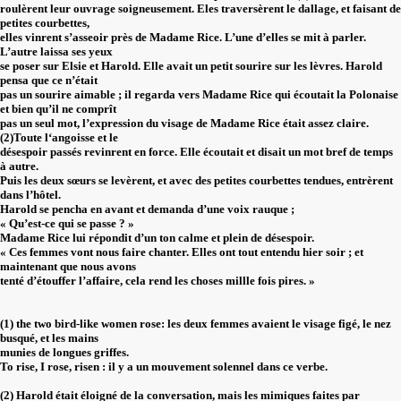
roulèrent leur ouvrage soigneusement. Eles traversèrent le dallage, et faisant de
petites courbettes,
elles vinrent s’asseoir près de Madame Rice. L’une d’elles se mit à parler.
L’autre laissa ses yeux
se poser sur Elsie et Harold. Elle avait un petit sourire sur les lèvres. Harold
pensa que ce n’était
pas un sourire aimable ; il regarda vers Madame Rice qui écoutait la Polonaise
et bien qu’il ne comprît
pas un seul mot, l’expression du visage de Madame Rice était assez claire.
(2)Toute l‘angoisse et le
désespoir passés revinrent en force. Elle écoutait et disait un mot bref de temps
à autre.
Puis les deux sœurs se levèrent, et avec des petites courbettes tendues, entrèrent
dans l’hôtel.
Harold se pencha en avant et demanda d’une voix rauque ;
« Qu’est-ce qui se passe ? »
Madame Rice lui répondit d’un ton calme et plein de désespoir.
« Ces femmes vont nous faire chanter. Elles ont tout entendu hier soir ; et
maintenant que nous avons
tenté d’étouffer l’affaire, cela rend les choses millle fois pires. »
(1) the two bird-like women rose: les deux femmes avaient le visage figé, le nez
busqué, et les mains
munies de longues griffes.
To rise, I rose, risen : il y a un mouvement solennel dans ce verbe.
(2) Harold était éloigné de la conversation, mais les mimiques faites par