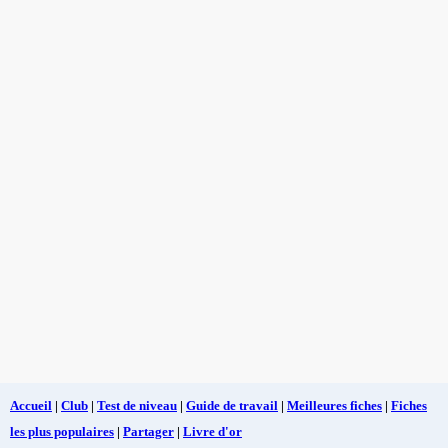
Accueil
|
Club
|
Test de niveau
|
Guide de travail
|
Meilleures fiches
|
Fiches
les plus populaires
|
Partager
|
Livre d'or