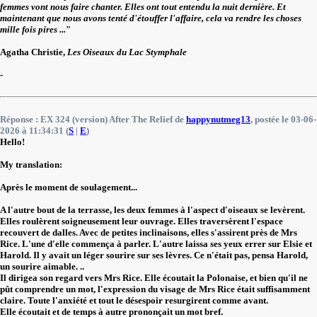
femmes vont nous faire chanter. Elles ont tout entendu la nuit dernière. Et
maintenant que nous avons tenté d'étouffer l'affaire, cela va rendre les choses
mille fois pires ...
"
Agatha Christie,
Les Oiseaux du Lac Stymphale
-
Réponse : EX 324 (version) After The Relief de
happynutmeg13
, postée le 03-06-
2026 à 11:34:31 (
S
|
E
)
Hello!
My translation:
Après le moment de soulagement...
A l'autre bout de la terrasse, les deux femmes à l'aspect d'oiseaux se levèrent.
Elles roulèrent soigneusement leur ouvrage. Elles traversèrent l'espace
recouvert de dalles. Avec de petites inclinaisons, elles s'assirent près de Mrs
Rice. L'une d'elle commença à parler. L'autre laissa ses yeux errer sur Elsie et
Harold. Il y avait un léger sourire sur ses lèvres. Ce n'était pas, pensa Harold,
un sourire aimable. ..
Il dirigea son regard vers Mrs Rice. Elle écoutait la Polonaise, et bien qu'il ne
pût comprendre un mot, l'expression du visage de Mrs Rice était suffisamment
claire. Toute l'anxiété et tout le désespoir resurgirent comme avant.
Elle écoutait et de temps à autre prononçait un mot bref.