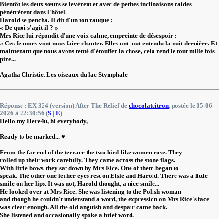
Bientôt les deux sœurs se levèrent et avec de petites inclinaisons raides
pénétrèrent dans l'hôtel.
Harold se pencha. Il dit d'un ton rauque :
« De quoi s'agit-il ? »
Mrs Rice lui répondit d'une voix calme, empreinte de désespoir :
« Ces femmes vont nous faire chanter. Elles ont tout entendu la nuit dernière. Et
maintenant que nous avons tenté d'étouffer la chose, cela rend le tout mille fois
pire...
Agatha Christie, Les oiseaux du lac Stymphale
Réponse : EX 324 (version) After The Relief de
chocolatcitron
, postée le 05-06-
2026 à 22:30:56 (
S
|
E
)
Hello my Here4u, hi everybody,
Ready to be marked... ♥️
From the far end of the terrace the two bird-like women rose. They
rolled up their work carefully. They came across the stone flags.
With little bows, they sat down by Mrs Rice. One of them began to
speak. The other one let her eyes rest on Elsie and Harold. There was a little
smile on her lips. It was not, Harold thought, a nice smile...
He looked over at Mrs Rice. She was listening to the Polish woman
and though he couldn't understand a word, the expression on Mrs Rice's face
was clear enough. All the old anguish and despair came back.
She listened and occasionally spoke a brief word.