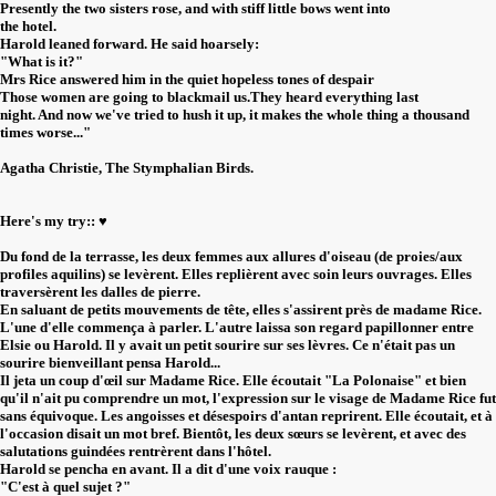
Presently the two sisters rose, and with stiff little bows went into
the hotel.
Harold leaned forward. He said hoarsely:
"What is it?"
Mrs Rice answered him in the quiet hopeless tones of despair
Those women are going to blackmail us.They heard everything last
night. And now we've tried to hush it up, it makes the whole thing a thousand
times worse..."
Agatha Christie, The Stymphalian Birds.
Here's my try:: ♥️
Du fond de la terrasse, les deux femmes aux allures d'oiseau (de proies/aux
profiles aquilins) se levèrent. Elles replièrent avec soin leurs ouvrages. Elles
traversèrent les dalles de pierre.
En saluant de petits mouvements de tête, elles s'assirent près de madame Rice.
L'une d'elle commença à parler. L'autre laissa son regard papillonner entre
Elsie ou Harold. Il y avait un petit sourire sur ses lèvres. Ce n'était pas un
sourire bienveillant pensa Harold...
Il jeta un coup d'œil sur Madame Rice. Elle écoutait "La Polonaise" et bien
qu'il n'ait pu comprendre un mot, l'expression sur le visage de Madame Rice fut
sans équivoque. Les angoisses et désespoirs d'antan reprirent. Elle écoutait, et à
l'occasion disait un mot bref. Bientôt, les deux sœurs se levèrent, et avec des
salutations guindées rentrèrent dans l'hôtel.
Harold se pencha en avant. Il a dit d'une voix rauque :
"C'est à quel sujet ?"