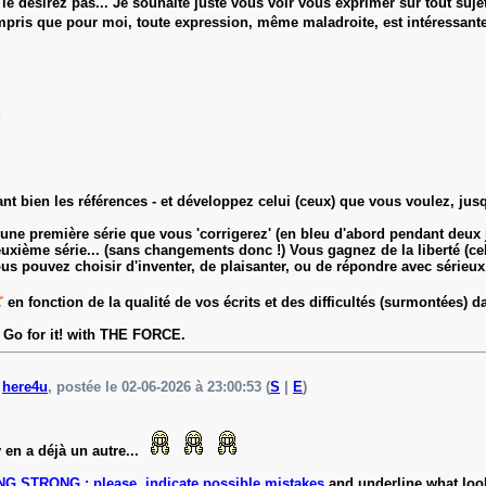
le désirez pas... Je souhaite juste vous voir vous exprimer sur tout suje
ris que pour moi, toute expression, même maladroite, est intéressante e
?
ant bien les références - et développez celui (ceux) que vous voulez, ju
ne première série que vous 'corrigerez' (en bleu d'abord pendant deux jo
 deuxième série... (sans changements donc !) Vous gagnez de la liberté (ce
us pouvez choisir d'inventer, de plaisanter, ou de répondre avec sérieux
en fonction de la qualité de vos écrits et des difficultés (surmontées) da
 Go for it! with THE FORCE.
e
here4u
, postée le 02-06-2026 à 23:00:53 (
S
|
E
)
 en a déjà un autre...
 STRONG : please, indicate possible mistakes
and underline
what loo