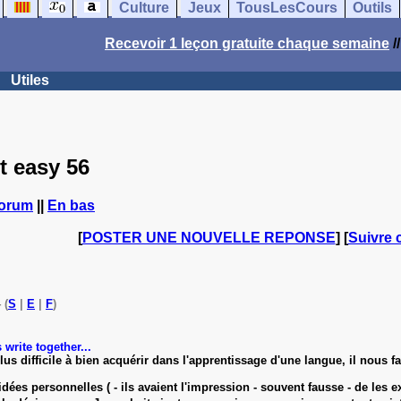
Culture
Jeux
TousLesCours
Outils
Recevoir 1 leçon gratuite chaque semaine
/
Utiles
t easy 56
forum
||
En bas
[
POSTER UNE NOUVELLE REPONSE
] [
Suivre 
 (
S
|
E
|
F
)
write together...
s difficile à bien acquérir dans l'apprentissage d'une langue, il nous fau
idées personnelles ( - ils avaient l'impression - souvent fausse - de les