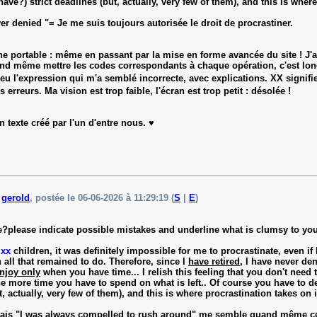
have?) strict deadlines (but, actually, very few of them), and this is where
er denied "= Je me suis toujours autorisée le droit de procrastiner.
 portable : même en passant par la mise en forme avancée du site ! J'ai r
t quand même mettre les codes correspondants à chaque opération, c'est 
bleu l'expression qui m'a semblé incorrecte, avec explications. XX signi
rreurs. Ma vision est trop faible, l'écran est trop petit : désolée !
n texte créé par l'un d'entre nous. ♥️
e
gerold
, postée le 06-06-2026 à 11:29:19 (
S
|
E
)
?please indicate possible mistakes and underline what is clumsy to you
h
xx
children, it was definitely impossible for me to procrastinate, even i
all that remained to do. Therefore, since I
have retired
, I have never de
njoy only
when you have time... I relish this feeling that you don't need
he more time you have to spend on what is left.. Of course you have to d
t, actually, very few of them), and this is where procrastination takes on i
 mais "I was always compelled to rush around" me semble quand même cor