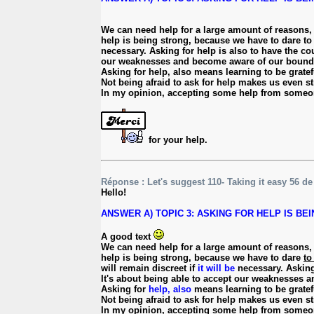
We can need help for a large amount of reasons, a
help is being strong, because we have to dare to 
necessary. Asking for help is also to have the cou
our weaknesses and become aware of our bounda
Asking for help, also means learning to be grate
Not being afraid to ask for help makes us even st
In my opinion, accepting some help from someone
for your help.
Réponse : Let's suggest 110- Taking it easy 56 d
Hello!
ANSWER A) TOPIC 3: ASKING FOR HELP IS BEING 
A good text
We can need help for a large amount of reasons, a
help is being strong, because we have to dare
to
will remain discreet if
it will be
necessary. Asking 
It's about being able to accept our weaknesses
Asking for
help, also
means learning to be grate
Not being afraid to ask for help makes us even st
In my opinion, accepting some help
from someo