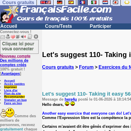
Cours gratuits
Accueil
Cours/Tests
Participer
Connectez-vous !
Cliquez ici pour
vous connecter
Let's suggest 110- Taking i
Nouveau compte
Des millions de
comptes créés
Cours gratuits
>
Forum
>
Exercices du 
100% gratuit !
[
Avantages
]
Accueil
Accès rapides
Imprimer
Livre d'or
Let's suggest 110- Taking it easy 56
Plan du site
Recommander
Message de
here4u
posté le 01-06-2026 à 18:14:54
Signaler un bug
Faire un lien
Hello dears,
Another easy exercice that everyone can do! Let's 
Comme des
Comme l'Expression libre est la compétence la plu
milliers de
personnes, recevez
Certains m'avaient dit être gênés d'exprimer des 
gratuitement
chaque