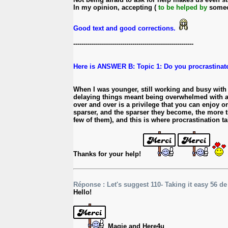
In my opinion, accepting (
to be helped by
someon
Good text and good corrections.
-----------------------------------------------------------
Here is ANSWER B: Topic 1: Do you procrastinat
When I was younger, still working and busy with c
delaying things meant being overwhelmed with all
over and over is a privilege that you can enjoy o
sparser, and the sparser they become, the more ti
few of them), and this is where procrastination ta
Thanks for your help!
Réponse : Let's suggest 110- Taking it easy 56 d
Hello!
Magie and Here4u