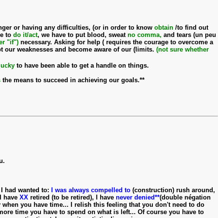
ger or having any difficulties, (or in order to know
obtain
/to find out
re to
do it/act
, we have to put blood, sweat
no comma,
and tears (un peu
er "if")
necessary. Asking for help ( requires the courage to overcome a
ccept our weaknesses and become aware of our (limits.
(not sure whether
lucky
to have been able to get a handle on things.
s
the means to succeed in achieving our goals.**
u.
f I had wanted to:
I was always compelled to
(construction) rush around,
 I have
XX
retired (to be retired), I have
never denied**
(double négation
 when you have time... I relish this feeling that you don't need to do
re time you have to spend on what is left... Of course you have to