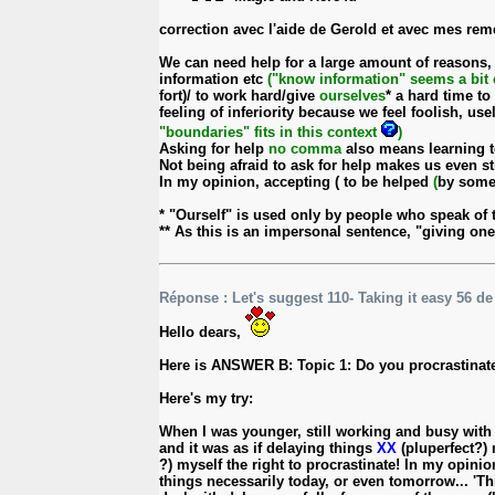
correction avec l'aide de Gerold et avec mes re
We can need help for a large amount of reasons, a
information etc
("know information" seems a bit
fort)/ to work hard/give
ourselves
* a hard time to
feeling of inferiority because we feel foolish, u
"boundaries" fits in this context
)
Asking for help
no comma
also means learning to
Not being afraid to ask for help makes us even st
In my opinion, accepting ( to be helped
(
by som
* "Ourself" is used only by people who speak of t
** As this is an impersonal sentence, "giving ones
Réponse : Let's suggest 110- Taking it easy 56 d
Hello dears,
Here is ANSWER B: Topic 1: Do you procrastinate
Here's my try:
When I was younger, still working and busy wit
and it was as if delaying things
XX
(pluperfect?)
?) myself the right to procrastinate! In my opinio
things necessarily today, or even tomorrow... 'T