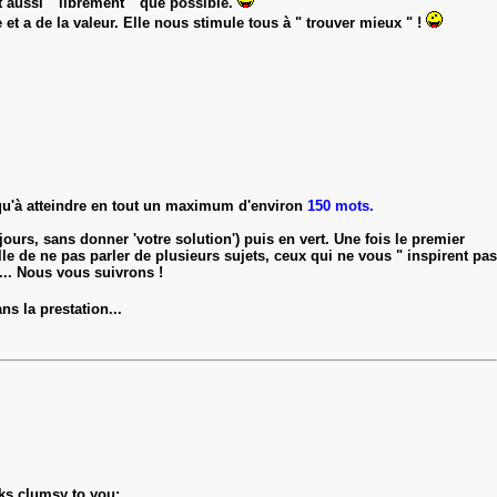
t aussi " librement " que possible.
t a de la valeur. Elle nous stimule tous à " trouver mieux " !
squ'à atteindre en tout un maximum d'environ
150 mots.
urs, sans donner 'votre solution') puis en vert. Une fois le premier
lle de ne pas parler de plusieurs sujets, ceux qui ne vous " inspirent pas
... Nous vous suivrons !
ns la prestation...
ks clumsy to you;