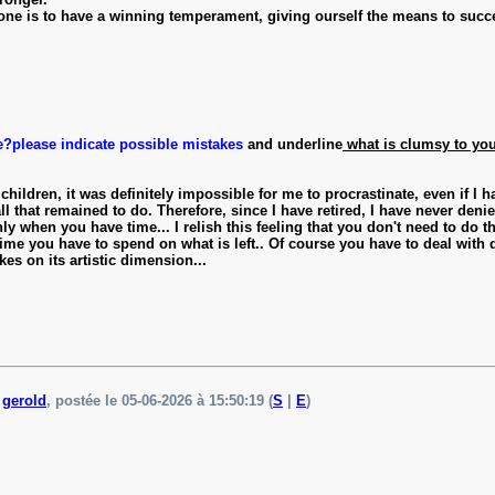
e is to have a winning temperament, giving ourself the means to succe
e?
please indicate possible mistakes
and underline
what is clumsy to you
hildren, it was definitely impossible for me to procrastinate, even if I 
 that remained to do. Therefore, since I have retired, I have never denie
nly when you have time... I relish this feeling that you don't need to do
me you have to spend on what is left.. Of course you have to deal with del
kes on its artistic dimension...
e
gerold
, postée le 05-06-2026 à 15:50:19 (
S
|
E
)