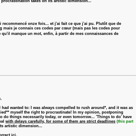
 procrastination takes on its artistic dimension...
ecommencé onze fois... et j'ai fait ce que j'ai pu. Plutôt que de
long mais je connais ces codes par cœur (mais pas les codes pour
fie qu'il manque un mot, enfin, à partir de mes connaissances de
.
f I had wanted to: I was always compelled to rush around*, and it was as
nied** myself the right to procrastinate! In my opinion, postponing
 to do things necessarily today, or even tomorrow... 'Things to do' have
eal
with delays carefully, for some of them are strict deadlines
(this part
ts artistic dimension...
rect ici.