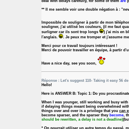
deal with delays carefully, for some of them
are
(
** Il me semble voir une double négation à : "nev
Impossible de souligner à partir de mon téléphone
souligner, j'ai utilisé les couleurs, (il me fau
surligner car ils sont trop longs
) j'ai mis en 
l'anglais.
. Je peux me tromper et j'assume mes e
Merci pour ce travail toujours intéressant !
Merci de pouvoir travailler en équipe, à partir d'u
Have a nice day, see you soon,
Réponse : Let's suggest 110- Taking it easy 56 d
Hello!
Here is ANSWER B: Topic 1: Do you procrastinate
When I was younger, still working and busy wit
if delaying things meant being overwhelmed with 
things over and over is a privilege that you
can e
become sparser, and the sparser they
become
, t
should be rewritten, a delay is not a deadline)
(bu
* On pourrait utiliser un autre temps du passé,