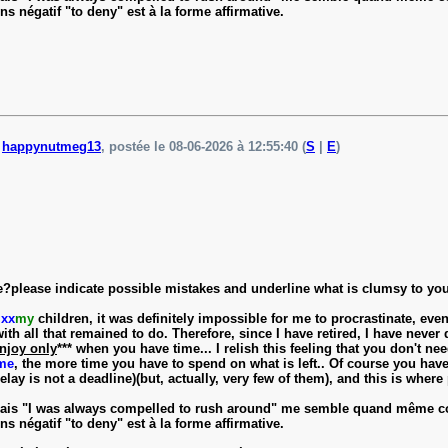
ns négatif "to deny" est à la forme affirmative.
e
happynutmeg13
, postée le 08-06-2026 à 12:55:40 (
S
|
E
)
?please indicate possible mistakes and underline what is clumsy to you
h
xx
my
children, it was definitely impossible for me to procrastinate, eve
h all that remained to do. Therefore, since I have retired, I have never 
njoy only
*** when you have time... I relish this feeling that you don't n
me
, the more time you have to spend on what is left.. Of course you hav
elay is not a deadline)(but, actually, very few of them), and this is where 
 mais "I was always compelled to rush around" me semble quand même cor
ns négatif "to deny" est à la forme affirmative.