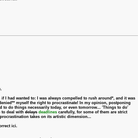
.
n if I had wanted to: I was always compelled to rush around*, and it was
denied** myself the right to procrastinate! In my opinion, postponing
eed to do things necessarily today, or even tomorrow... 'Things to do'
e to deal with
delays
deadlines
carefully, for some of them are strict
procrastination takes on its artistic dimension...
rect ici.