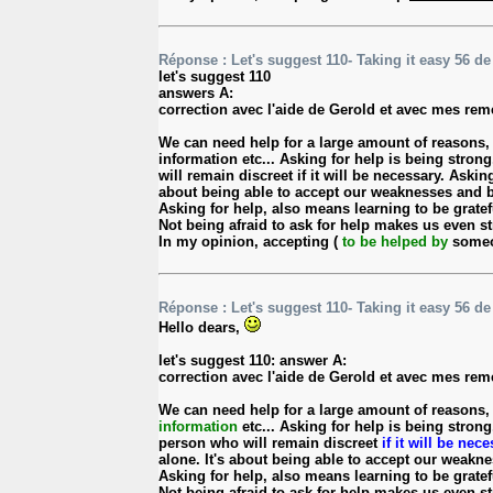
Réponse : Let's suggest 110- Taking it easy 56 d
let's suggest 110
answers A:
correction avec l'aide de Gerold et avec mes re
We can need help for a large amount of reasons, an
information etc... Asking for help is being stro
will remain discreet if it will be necessary. Asking
about being able to accept our weaknesses and
Asking for help, also means learning to be grate
Not being afraid to ask for help makes us even st
In my opinion, accepting (
to be helped by
someo
Réponse : Let's suggest 110- Taking it easy 56 d
Hello dears,
let's suggest 110: answer A:
correction avec l'aide de Gerold et avec mes re
We can need help for a large amount of reasons, a
information
etc... Asking for help is being stro
person who will remain discreet
if it will be nec
alone. It's about being able to accept our weakn
Asking for help, also means learning to be grate
Not being afraid to ask for help makes us even st