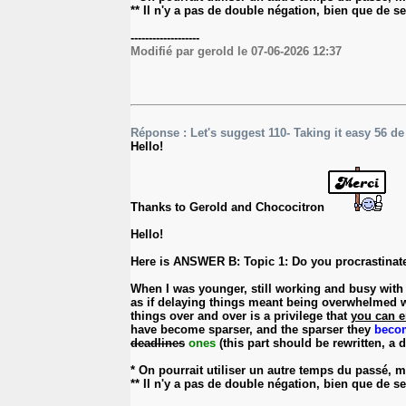
** Il n'y a pas de double négation, bien que de se
-------------------
Modifié par gerold le 07-06-2026 12:37
Réponse : Let's suggest 110- Taking it easy 56 d
Hello!
Thanks to Gerold and Chococitron
Hello!
Here is ANSWER B: Topic 1: Do you procrastinate
When I was younger, still working and busy wit
as if delaying things meant being overwhelmed wit
things over and over is a privilege that
you can e
have become sparser, and the sparser they
beco
deadlines
ones
(this part should be rewritten, a d
* On pourrait utiliser un autre temps du passé,
** Il n'y a pas de double négation, bien que de se