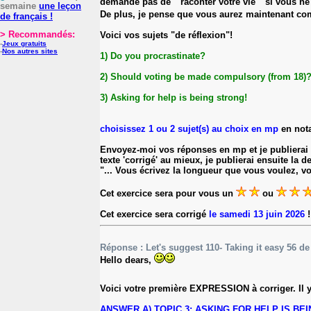
demande pas de " raconter votre vie " si vous ne 
semaine
une leçon
De plus, je pense que vous aurez maintenant comp
de français !
> Recommandés:
Voici vos sujets "de réflexion"!
-
Jeux gratuits
-
Nos autres sites
1) Do you procrastinate?
2) Should voting be made compulsory (from 18)
3) Asking for help is being strong!
choisissez 1 ou 2 sujet(s) au choix en mp
en not
Envoyez-moi vos réponses en mp et je publierai u
texte 'corrigé' au mieux, je publierai ensuite la
"... Vous écrivez la longueur que vous voulez, vo
Cet exercice sera pour vous un
ou
Cet exercice sera corrigé
le samedi 13 juin 2026
!
Réponse : Let's suggest 110- Taking it easy 56 d
Hello dears,
Voici votre première EXPRESSION à corriger. Il y
ANSWER A) TOPIC 3: ASKING FOR HELP IS BEING