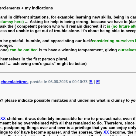
merciements + my indications
nd in different situations, for example: learning new skills, being in dan
 clumsy here)
... Asking for help is being strong, because we have to (da
 ask the ( competent person who will remain discreet if it
is
(no future aft
seless and unable to get out of trouble alone. It's about being able to a
 be grateful, humble, and appreciating our luck/
considering ourselves 
ronger.
eone
)
can be omitted
is to have a winning temperament, giving
ourselve
hemselves in the first person plural.
elf ... achieving one's goals" might be better)
e
chocolatcitron
, postée le 06-06-2026 à 00:10:33 (
S
|
E
)
? please indicate possible mistakes and underline what is clumsy to yo
h
XX
children, it was definitely impossible for me to procrastinate, even i
 meant being overwhelmed with all that remained to do. Therefore, since
n, postponing things over and over is a privilege that you can enjoy only
hings to do' have become sparser, and the sparser, they
XX
become, the mo