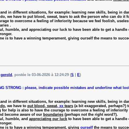
nd in different situations, for example: learning new skills, being in dan
do, we have to put blood, sweat, tears to ask the person who can do it for
rage to overcome a feeling of inferiority because we feel foolish, useles
ries .
ful, humble, and appreciating our luck to have been able to get a handle 
ronger.
 is to have a winning temperament, giving ourself the means to succee
e
gerold
, postée le 03-06-2026 à 12:24:29 (
S
|
E
)
STRONG : please, indicate possible mistakes and underline what look
nd in different situations, for example: learning new skills, being in da
 do
, we have to
put blood, sweat
, xx
tears
(a bit exaggerated, perhaps?) 
for help is also to have the courage to overcome a feeling of inferiority
 and become aware of our
boundaries
(perhaps not the right word?).
ful, humble, and
appreciating our luck
to have been able to get a handle 
ronger.
ne
is to have a winning temperament, giving
ourself
the means to succe