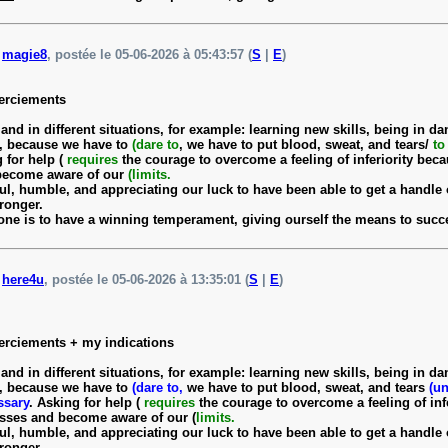
e
magie8
, postée le 05-06-2026 à 05:43:57 (
S
|
E
)
merciements
d in different situations, for example: learning new skills, being in dang
ng, because we have to
(dare to
, we have to put blood, sweat, and tears/
to
 for help (
requires
the courage to overcome a feeling of inferiority becau
 become aware of our
(limits.
ful, humble, and appreciating our luck to have been able to get a handle 
ronger.
ne is to have a winning temperament, giving ourself the means to succe
e
here4u
, postée le 05-06-2026 à 13:35:01 (
S
|
E
)
merciements + my indications
nd in different situations, for example: learning new skills, being in dan
ng, because we have to
(dare to,
we have to put blood, sweat, and tears
(un
essary
. Asking for help (
requires
the courage to overcome a feeling of infe
esses and become aware of our (
limits.
ful, humble, and appreciating our luck to have been able to get a handle 
ronger.