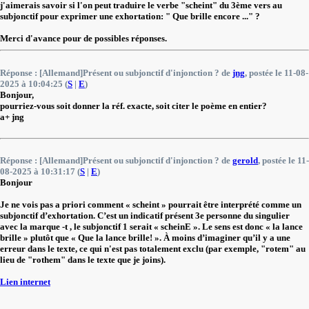
j'aimerais savoir si l'on peut traduire le verbe "scheint" du 3ème vers au
subjonctif pour exprimer une exhortation: " Que brille encore ..." ?
Merci d'avance pour de possibles réponses.
Réponse : [Allemand]Présent ou subjonctif d'injonction ? de
jng
, postée le 11-08-
2025 à 10:04:25 (
S
|
E
)
Bonjour,
pourriez-vous soit donner la réf. exacte, soit citer le poème en entier?
a+ jng
Réponse : [Allemand]Présent ou subjonctif d'injonction ? de
gerold
, postée le 11-
08-2025 à 10:31:17 (
S
|
E
)
Bonjour
Je ne vois pas a priori comment « scheint » pourrait être interprété comme un
subjonctif d’exhortation. C’est un indicatif présent 3e personne du singulier
avec la marque -t , le subjonctif 1 serait « scheinE ». Le sens est donc « la lance
brille » plutôt que « Que la lance brille! ». À moins d’imaginer qu’il y a une
erreur dans le texte, ce qui n'est pas totalement exclu (par exemple, "rotem" au
lieu de "rothem" dans le texte que je joins).
Lien internet