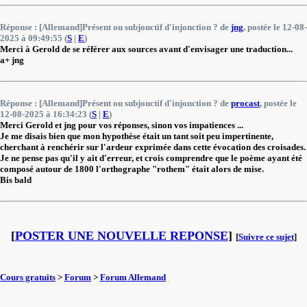
Réponse : [Allemand]Présent ou subjonctif d'injonction ? de
jng
, postée le 12-08-
2025 à 09:49:55 (
S
|
E
)
Merci à Gerold de se référer aux sources avant d'envisager une traduction...
a+ jng
Réponse : [Allemand]Présent ou subjonctif d'injonction ? de
procast
, postée le
12-08-2025 à 16:34:23 (
S
|
E
)
Merci Gerold et jng pour vos réponses, sinon vos impatiences ...
Je me disais bien que mon hypothèse était un tant soit peu impertinente,
cherchant à renchérir sur l'ardeur exprimée dans cette évocation des croisades.
Je ne pense pas qu'il y ait d'erreur, et crois comprendre que le poème ayant été
composé autour de 1800 l'orthographe "rothem" était alors de mise.
Bis bald
[
POSTER UNE NOUVELLE REPONSE
]
[
Suivre ce sujet
]
Cours gratuits
>
Forum
>
Forum Allemand