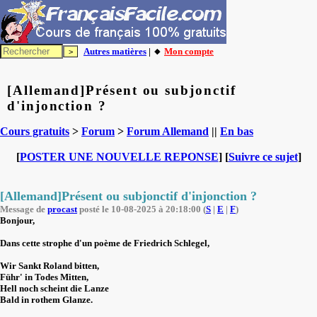
Autres matières
| 🔸
Mon compte
[Allemand]Présent ou subjonctif
d'injonction ?
Cours gratuits
>
Forum
>
Forum Allemand
||
En bas
[
POSTER UNE NOUVELLE REPONSE
] [
Suivre ce sujet
]
[Allemand]Présent ou subjonctif d'injonction ?
Message de
procast
posté le 10-08-2025 à 20:18:00 (
S
|
E
|
F
)
Bonjour,
Dans cette strophe d'un poème de Friedrich Schlegel,
Wir Sankt Roland bitten,
Führ' in Todes Mitten,
Hell noch scheint die Lanze
Bald in rothem Glanze.