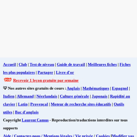
Accueil
|
Club
|
Test de niveau
|
Guide de travail
|
Meilleures fiches
|
Fiches
les plus populaires
|
Partager
|
Livre d'or
Recevoir 1 leçon gratuite par semaine
💡 Nos autres sites gratuits de cours :
Anglais
|
Mathématiques
|
Espagnol
|
Italien
|
Allemand
|
Néerlandais
|
Culture générale
|
Japonais
|
Rapidité au
clavier
|
Latin
|
Provençal
|
Moteur de recherche sites éducatifs
|
Outils
utiles
|
Bac d'anglais
Copyright
Laurent Camus
- Reproduction/traductions interdites sur tous
supports
Aide / Contactez-nous / Mentions légales / Vie privée
/
Cookies
[
Modifier vos