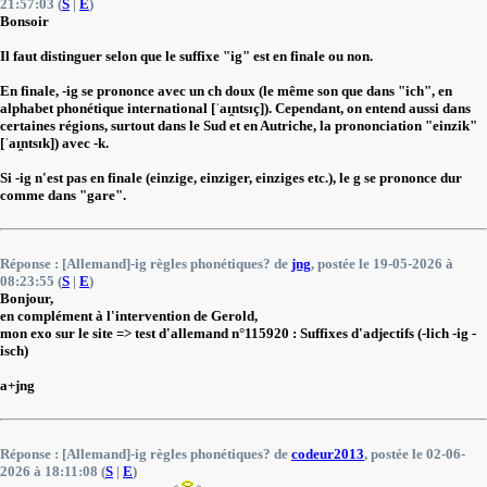
21:57:03 (
S
|
E
)
Bonsoir
Il faut distinguer selon que le suffixe "ig" est en finale ou non.
En finale, -ig se prononce avec un ch doux (le même son que dans "ich", en
alphabet phonétique international [ˈaɪ̯ntsɪç]). Cependant, on entend aussi dans
certaines régions, surtout dans le Sud et en Autriche, la prononciation "einzik"
[ˈaɪ̯ntsɪk]) avec -k.
Si -ig n'est pas en finale (einzige, einziger, einziges etc.), le g se prononce dur
comme dans "gare".
Réponse : [Allemand]-ig règles phonétiques? de
jng
, postée le 19-05-2026 à
08:23:55 (
S
|
E
)
Bonjour,
en complément à l'intervention de Gerold,
mon exo sur le site => test d'allemand n°115920 : Suffixes d'adjectifs (-lich -ig -
isch)
a+jng
Réponse : [Allemand]-ig règles phonétiques? de
codeur2013
, postée le 02-06-
2026 à 18:11:08 (
S
|
E
)