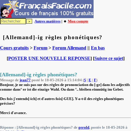
Autres matières
| 🔸
Mon compte
[Allemand]-ig règles phonétiques?
Cours gratuits
>
Forum
>
Forum Allemand
||
En bas
[
POSTER UNE NOUVELLE REPONSE
] [
Suivre ce sujet
]
[Allemand]-ig règles phonétiques?
Message de
jean77
posté le 18-05-2026 à 15:14:04 (
S
|
E
|
F
)
Bonjour, je ne suis pas sur des règles de prononciation du [-ge] dans les adjectifs
comme dans° er ist die einzige Wahl. Ou dans °.. bleiben einmütig im Gebet.
Des fois j'entends[-ich] et d'autres fois[-GUE]. Y-a-t-il des règles phonétiques
précises?
Merci d'avance.
Réponse : [Allemand]-ig règles phonétiques? de
gerold
, postée le 18-05-2026 à