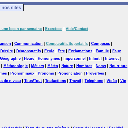
 nos sites
 une leçon par semaine
|
Exercices
|
Aide/Contact
anson
|
Communication
|
Comparatifs/Superlatifs
|
Composés
|
|
Décrire
|
Démonstratifs
|
Ecole
|
Etre
|
Exclamations
|
Famille
|
Faux
Géographie
|
Heure
|
Homonymes
|
Impersonnel
|
Infinitif
|
Internet
|
|
Méthodologie
|
Métiers
|
Météo
|
Nature
|
Nombres
|
Noms
|
Nourriture
mes
|
Pronominaux
|
Pronoms
|
Prononciation
|
Proverbes
|
ts de niveau
|
Tous/Tout
|
Traductions
|
Travail
|
Téléphone
|
Vidéo
|
Vie