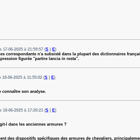
e 17-06-2025 à 21:59:57 (
S
|
E
)
es correspondants n'a subsisté dans la plupart des dictionnaires français 
pression figurée "partire lancia in resta".
e 18-06-2025 à 11:55:02 (
S
|
E
)
de connaître son analyse.
e 18-06-2025 à 17:20:21 (
S
|
E
)
'agit-l dans les anciennes armures ?
nent des dispositifs spécifiques des armures de chevaliers, principalemen