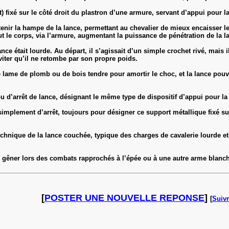
t) fixé sur le côté droit du plastron d’une armure, servant d’appui pour l
utenir la hampe de la lance, permettant au chevalier de mieux encaisser le
out le corps, via l’armure, augmentant la puissance de pénétration de la l
ance était lourde. Au départ, il s’agissait d’un simple crochet rivé, mais
viter qu’il ne retombe par son propre poids.
nce lame de plomb ou de bois tendre pour amortir le choc, et la lance po
 d’arrêt de lance, désignant le même type de dispositif d’appui pour la
u simplement d’arrêt, toujours pour désigner ce support métallique fixé s
technique de la lance couchée, typique des charges de cavalerie lourde et 
as gêner lors des combats rapprochés à l’épée ou à une autre arme blanc
[
POSTER UNE NOUVELLE REPONSE
]
[
Suivr