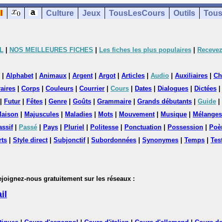
Culture
Jeux
TousLesCours
Outils
Tous
L
|
NOS MEILLEURES FICHES
|
Les fiches les plus populaires
|
Recevez
|
Alphabet
|
Animaux
|
Argent
|
Argot
|
Articles
|
Audio
|
Auxiliaires
|
Ch
aires
|
Corps
|
Couleurs
|
Courrier
|
Cours
|
Dates
|
Dialogues
|
Dictées
|
Futur
|
Fêtes
|
Genre
|
Goûts
|
Grammaire
|
Grands débutants
|
Guide
|
aison
|
Majuscules
|
Maladies
|
Mots
|
Mouvement
|
Musique
|
Mélanges
assif
|
Passé
|
Pays
|
Pluriel
|
Politesse
|
Ponctuation
|
Possession
|
Poè
rts
|
Style direct
|
Subjonctif
|
Subordonnées
|
Synonymes
|
Temps
|
Tes
nez-nous gratuitement sur les réseaux :
il