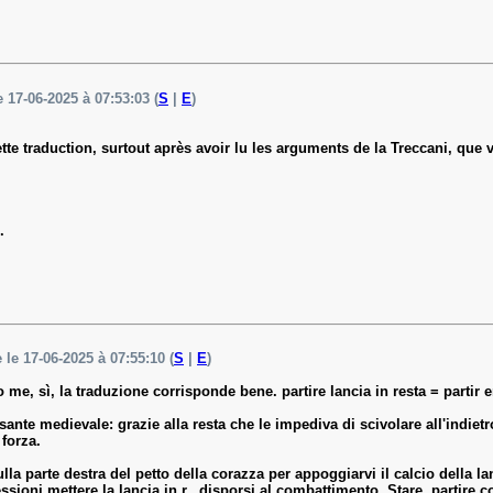
e 17-06-2025 à 07:53:03 (
S
|
E
)
tte traduction, surtout après avoir lu les arguments de la Treccani, que v
.
 le 17-06-2025 à 07:55:10 (
S
|
E
)
 sì, la traduzione corrisponde bene. partire lancia in resta = partir en
esante medievale: grazie alla resta che le impediva di scivolare all'indiet
 forza.
sulla parte destra del petto della corazza per appoggiarvi il calcio della 
ssioni mettere la lancia in r., disporsi al combattimento. Stare, partire con