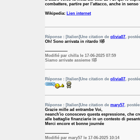
combattere, partire per l’attacco, anche in senso
Wikipedia:
Lien internet
Réponse : [Italien]Une citation de
olivia07
, postée
Oh! Sono arrivata in ritardo !🤣
------------------
Modifié par chilla le 17-06-2025 07:59
Siamo arrivate assieme !🤣
Réponse : [Italien]Une citation de
olivia07
, postée
Réponse : [Italien]Une citation de
mary57
, postée
Grazie mille ad entrambe Voi,
neanch'io conoscevo questa espressione, che cred
alle battaglie finanziarie in un contesto di pesan
Merci encore et bonne journée
-------------------
Modifié par mary57 le 17-06-2025 10:14