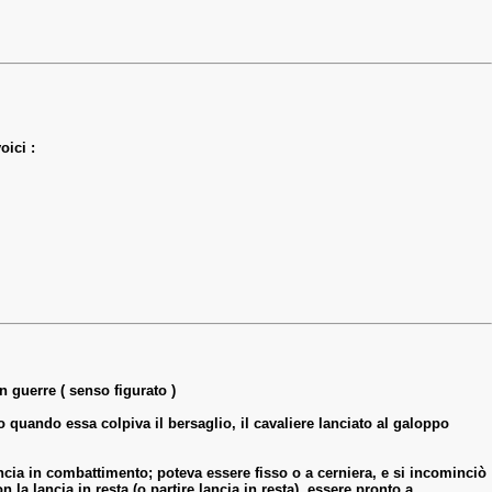
oici :
 guerre ( senso figurato )
ro quando essa colpiva il bersaglio, il cavaliere lanciato al galoppo
lancia in combattimento; poteva essere fisso o a cerniera, e si incominciò
 la lancia in resta (o partire lancia in resta), essere pronto a