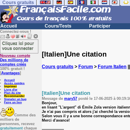
Cours gratuits
Accueil
Cours/Tests
Participer
Connectez-vous !
Cliquez ici pour
vous connecter
[Italien]Une citation
Nouveau compte
Des millions de
comptes créés
Cours gratuits
>
Forum
>
Forum Italien
|
100% gratuit !
[
Avantages
]
Accueil
Accès rapides
Imprimer
Livre d'or
[Italien]Une citation
Plan du site
Recommander
Message de
mary57
posté le 17-06-2025 à 00:19:16
Signaler un bug
Bonjour,
Faire un lien
en lisant "L'argent" di Émile Zola version italienn
Je n'ai pas compris et alors j'ai cherché la versi
Comme des
Selon vous il y a une bonne correspondance ent
milliers de
Merci d'avance!
personnes, recevez
gratuitement
chaque
-------------------