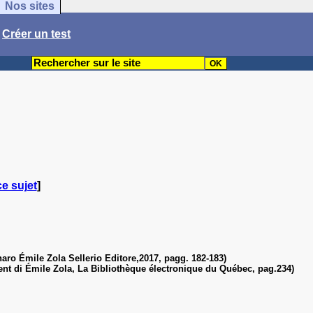
Nos sites
/
Créer un test
ce sujet
]
denaro Émile Zola Sellerio Editore,2017, pagg. 182-183)
argent di Émile Zola, La Bibliothèque électronique du Québec, pag.234)