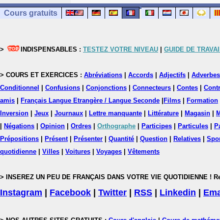
Cours gratuits
>
INDISPENSABLES :
TESTEZ VOTRE NIVEAU
|
GUIDE DE TRAVAI
> COURS ET EXERCICES :
Abréviations
|
Accords
|
Adjectifs
|
Adverbes
Conditionnel
|
Confusions
|
Conjonctions
|
Connecteurs
|
Contes
|
Contr
amis
|
Français Langue Etrangère / Langue Seconde
|
Films
|
Formation
Inversion
|
Jeux
|
Journaux
|
Lettre manquante
|
Littérature
|
Magasin
|
M
|
Négations
|
Opinion
|
Ordres
|
Orthographe
|
Participes
|
Particules
|
P
Prépositions
|
Présent
|
Présenter
|
Quantité
|
Question
|
Relatives
|
Spo
quotidienne
|
Villes
|
Voitures
|
Voyages
|
Vêtements
> INSEREZ UN PEU DE FRANÇAIS DANS VOTRE VIE QUOTIDIENNE ! Rejoig
Instagram
|
Facebook
|
Twitter
|
RSS
|
Linkedin
|
Ema