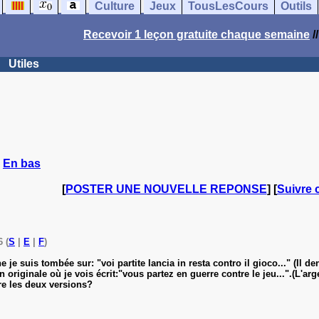
Culture
Jeux
TousLesCours
Outils
Recevoir 1 leçon gratuite chaque semaine
/
Utiles
|
En bas
[
POSTER UNE NOUVELLE REPONSE
] [
Suivre 
 (
S
|
E
|
F
)
e je suis tombée sur: "voi partite lancia in resta contro il gioco..." (Il 
on originale où je vois écrit:"vous partez en guerre contre le jeu...".(L'
re les deux versions?