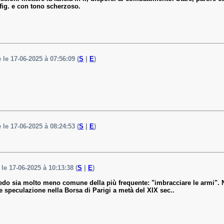
 fig. e con tono scherzoso.
 le 17-06-2025 à 07:56:09 (
S
|
E
)
 le 17-06-2025 à 08:24:53 (
S
|
E
)
 le 17-06-2025 à 10:13:38 (
S
|
E
)
o sia molto meno comune della più frequente: "imbracciare le armi". Nel
te speculazione nella Borsa di Parigi a metà del XIX sec..