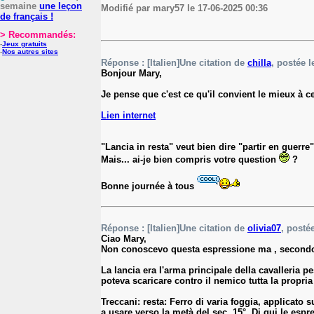
semaine
une leçon
Modifié par mary57 le 17-06-2025 00:36
de français !
> Recommandés:
-
Jeux gratuits
-
Nos autres sites
Réponse : [Italien]Une citation de
chilla
, postée l
Bonjour Mary,
Je pense que c'est ce qu'il convient le mieux à ce
Lien internet
"Lancia in resta" veut bien dire "partir en guerre"
Mais... ai-je bien compris votre question
?
Bonne journée à tous
Réponse : [Italien]Une citation de
olivia07
, postée
Ciao Mary,
Non conoscevo questa espressione ma , secondo me,
La lancia era l'arma principale della cavalleria p
poteva scaricare contro il nemico tutta la propria
Treccani: resta: Ferro di varia foggia, applicato 
a usare verso la metà del sec. 15°. Di qui le espre