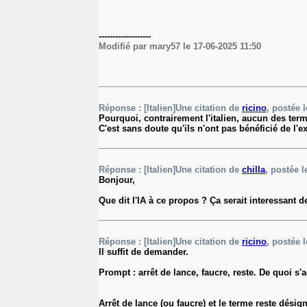
-------------------
Modifié par mary57 le 17-06-2025 11:50
Réponse : [Italien]Une citation de
ricino
, postée l
Pourquoi, contrairement l'italien, aucun des term
C'est sans doute qu'ils n'ont pas bénéficié de l'ex
Réponse : [Italien]Une citation de
chilla
, postée l
Bonjour,
Que dit l'IA à ce propos ? Ça serait interessant 
Réponse : [Italien]Une citation de
ricino
, postée l
Il suffit de demander.
Prompt : arrêt de lance, faucre, reste. De quoi s
Arrêt de lance (ou faucre) et le terme reste désig