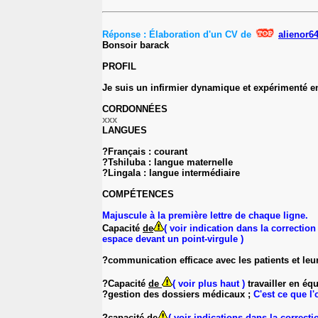
Réponse : Élaboration d'un CV de
alienor6
Bonsoir barack
PROFIL
Je suis un infirmier dynamique et expérimenté en 
CORDONNÉES
xxx
LANGUES
?Français : courant
?Tshiluba : langue maternelle
?Lingala : langue intermédiaire
COMPÉTENCES
Majuscule à la première lettre de chaque ligne.
Capacité
de
( voir indication dans la correction
espace devant un point-virgule )
?communication efficace avec les patients et leur
?Capacité
de
( voir plus haut )
travailler en équ
?gestion des dossiers médicaux ;
C'est ce que l'
?capacité
de
( voir indications dans la correcti