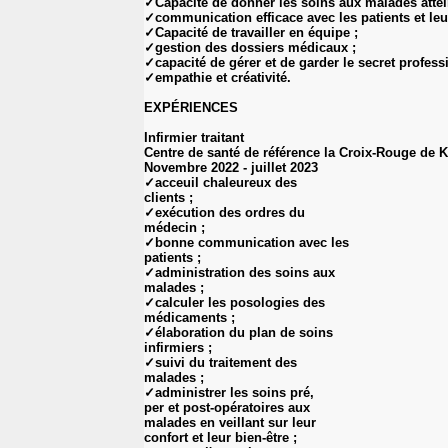
✓Capacité de donner les soins aux malades attei
✓communication efficace avec les patients et leur
✓Capacité de travailler en équipe ;
✓gestion des dossiers médicaux ;
✓capacité de gérer et de garder le secret profess
✓empathie et créativité.
EXPÉRIENCES
Infirmier traitant
Centre de santé de référence la Croix-Rouge de 
Novembre 2022 - juillet 2023
✓acceuil chaleureux des
clients ;
✓exécution des ordres du
médecin ;
✓bonne communication avec les
patients ;
✓administration des soins aux
malades ;
✓calculer les posologies des
médicaments ;
✓élaboration du plan de soins
infirmiers ;
✓suivi du traitement des
malades ;
✓administrer les soins pré,
per et post-opératoires aux
malades en veillant sur leur
confort et leur bien-être ;