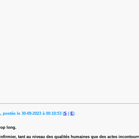
4
, postée le 30-09-2023 à 00:10:53 (
S
|
E
)
rop long.
infirmier, tant au niveau des qualités humaines que des actes incontourn