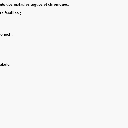
nts des maladies aiguës et chroniques;
s familles ;
ionnel ;
Kakulu