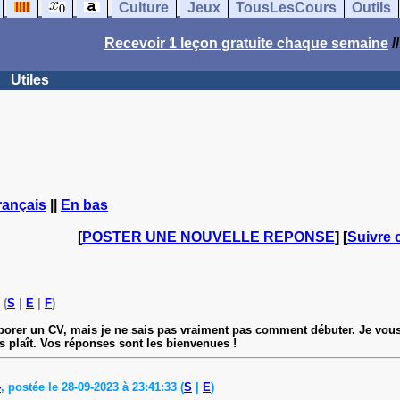
Culture
Jeux
TousLesCours
Outils
Recevoir 1 leçon gratuite chaque semaine
/
Utiles
rançais
||
En bas
[
POSTER UNE NOUVELLE REPONSE
] [
Suivre 
 (
S
|
E
|
F
)
élaborer un CV, mais je ne sais pas vraiment pas comment débuter. Je vou
ous plaît. Vos réponses sont les bienvenues !
4
, postée le 28-09-2023 à 23:41:33 (
S
|
E
)