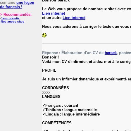
Bonsoir barack
semaine
une leçon
de français !
Le Web vous propose de nombreux sites avec ex
Lien internet
> Recommandés:
et un autre
Lien internet
-
Jeux gratuits
-
Nos autres sites
Nous vous aiderons à corriger le texte que vous
Réponse : Élaboration d'un CV de
barack
, postée
Bonsoir !
Voilà mon CV d'infirmier, et aidez-moi à le corrig
PROFIL
Je suis un infirmier dynamique et expérimenté en 
CORDONNÉES
xxxx
LANGUES
✓Français : courant
✓Tshiluba : langue maternelle
✓Lingala : langue intermédiaire
COMPÉTENCES