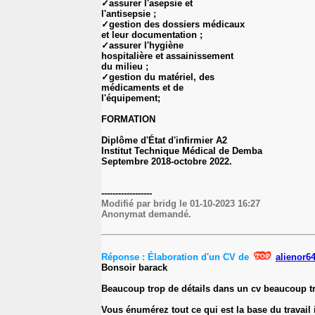
✓assurer l'asepsie et
l'antisepsie ;
✓gestion des dossiers médicaux
et leur documentation ;
✓assurer l'hygiène
hospitalière et assainissement
du milieu ;
✓gestion du matériel, des
médicaments et de
l'équipement;
FORMATION
Diplôme d'État d'infirmier A2
Institut Technique Médical de Demba
Septembre 2018-octobre 2022.
------------------
Modifié par bridg le 01-10-2023 16:27
Anonymat demandé.
Réponse : Élaboration d'un CV de
alienor6
Bonsoir barack
Beaucoup trop de détails dans un cv beaucoup t
Vous énumérez tout ce qui est la base du travail 