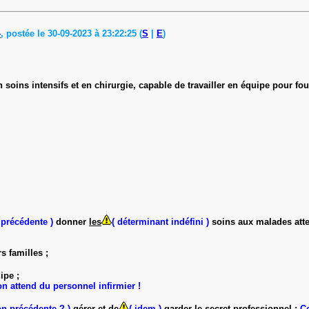
4
, postée le 30-09-2023 à 23:22:25 (
S
|
E
)
soins intensifs et en chirurgie, capable de travailler en équipe pour fou
 précédente )
donner
les
( déterminant indéfini )
soins aux malades att
s familles ;
ipe ;
on attend du personnel infirmier !
on précédente ? )
gérer et
de
( idem )
garder le secret professionnel ;
Co