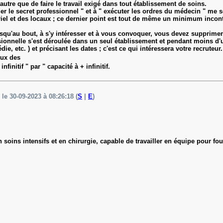
'autre que de faire le travail exigé dans tout établissement de soins.
rder le secret professionnel " et à " exécuter les ordres du médecin " m
iel et des locaux ; ce dernier point est tout de même un minimum incont
e jusqu'au bout, à s'y intéresser et à vous convoquer, vous devez suppri
ionnelle s'est déroulée dans un seul établissement et pendant moins d'u
ie, etc. ) et précisant les dates ; c'est ce qui intéressera votre recruteur.
ux des
finitif " par " capacité à + infinitif.
 le 30-09-2023 à 08:26:18 (
S
|
E
)
soins intensifs et en chirurgie, capable de travailler en équipe pour fou