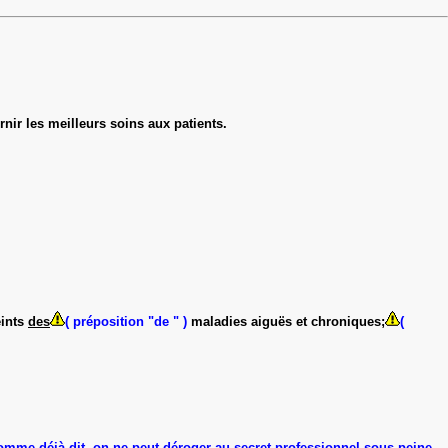
rnir les meilleurs soins aux patients.
eints
des
( préposition "de " )
maladies aiguës et chroniques;
(
mme déjà dit, on ne peut déroger au secret professionnel sous peine