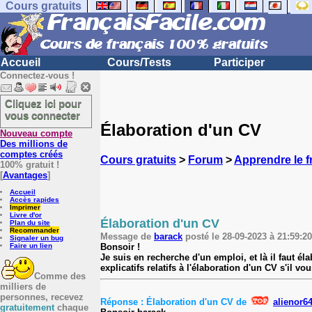
Cours gratuits
Accueil
Cours/Tests
Participer
Connectez-vous !
Cliquez ici pour
vous connecter
Élaboration d'un CV
Nouveau compte
Des millions de
comptes créés
Cours gratuits
>
Forum
>
Apprendre le f
100% gratuit !
[
Avantages
]
Accueil
Accès rapides
Imprimer
Livre d'or
Élaboration d'un CV
Plan du site
Recommander
Message de
barack
posté le 28-09-2023 à 21:59:20
Signaler un bug
Bonsoir !
Faire un lien
Je suis en recherche d'un emploi, et là il faut 
explicatifs relatifs à l'élaboration d'un CV s'il v
Comme des
milliers de
personnes, recevez
Réponse : Élaboration d'un CV de
alienor6
gratuitement
chaque