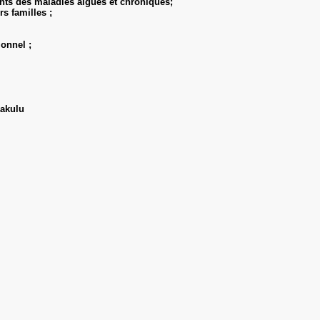
nts des maladies aiguës et chroniques;
s familles ;
ionnel ;
Kakulu