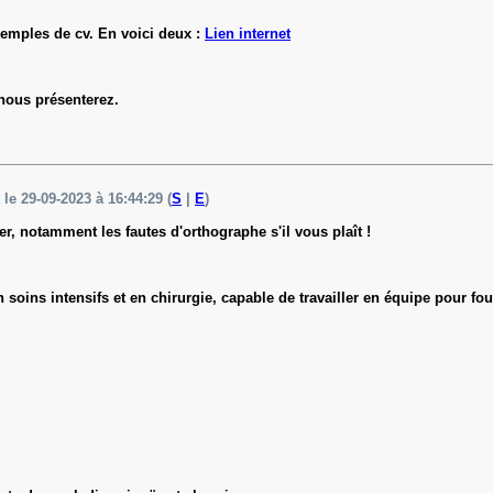
emples de cv. En voici deux :
Lien internet
 nous présenterez.
 le 29-09-2023 à 16:44:29 (
S
|
E
)
er, notamment les fautes d'orthographe s'il vous plaît !
soins intensifs et en chirurgie, capable de travailler en équipe pour fou