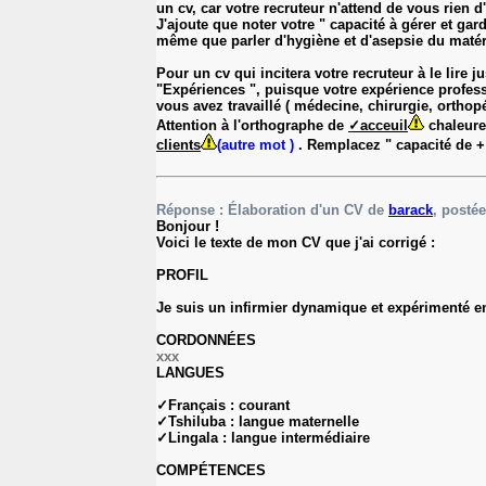
un cv, car votre recruteur n'attend de vous rien d
J'ajoute que noter votre " capacité à gérer et ga
même que parler d'hygiène et d'asepsie du matér
Pour un cv qui incitera votre recruteur à le lir
"Expériences ", puisque votre expérience profess
vous avez travaillé ( médecine, chirurgie, orthopéd
Attention à l'orthographe de
✓acceuil
chaleure
clients
(autre mot )
. Remplacez " capacité de + in
Réponse : Élaboration d'un CV de
barack
, postée
Bonjour !
Voici le texte de mon CV que j'ai corrigé :
PROFIL
Je suis un infirmier dynamique et expérimenté en 
CORDONNÉES
xxx
LANGUES
✓Français : courant
✓Tshiluba : langue maternelle
✓Lingala : langue intermédiaire
COMPÉTENCES