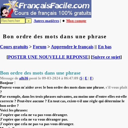
Autres matières
| 🔸
Mon compte
Bon ordre des mots dans une phrase
Cours gratuits
>
Forum
>
Apprendre le français
||
En bas
[
POSTER UNE NOUVELLE REPONSE
] [
Suivre ce sujet
]
Bon ordre des mots dans une phrase
Message de
alb36
posté le 09-03-2024 à 06:47:09 (
S
|
E
|
F
)
Bonjour
!
Pouvez
-
vous m'aider avec le bon ordre des mots dans une phrase
, s'il vous plaît
?
Par exemple, dans les trois phrases suivantes, au moins une d’entre elles est-elle
correcte ? Peut-être aucune ? En tout cas, existe-t-il une règle qui détermine le
bon ordre ?
Voici les phrases:
J'espère que cela ne va pas vous déranger.
J'espère que cela ne va vous déranger pas.
J'espère que cela ne pas va pas vous déranger.