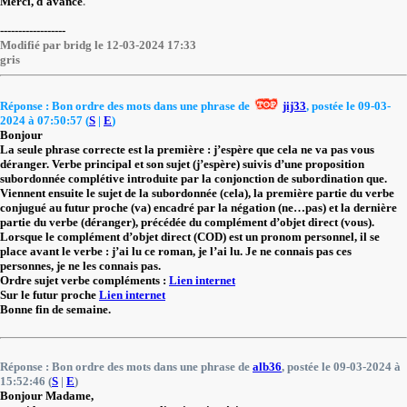
Merci, d'avance
.
------------------
Modifié par bridg le 12-03-2024 17:33
gris
Réponse : Bon ordre des mots dans une phrase de
jij33
, postée le 09-03-
2024 à 07:50:57 (
S
|
E
)
Bonjour
La seule phrase correcte est la première : j’espère que cela ne va pas vous
déranger. Verbe principal et son sujet (j’espère) suivis d’une proposition
subordonnée complétive introduite par la conjonction de subordination que.
Viennent ensuite le sujet de la subordonnée (cela), la première partie du verbe
conjugué au futur proche (va) encadré par la négation (ne…pas) et la dernière
partie du verbe (déranger), précédée du complément d’objet direct (vous).
Lorsque le complément d’objet direct (COD) est un pronom personnel, il se
place avant le verbe : j’ai lu ce roman, je l’ai lu. Je ne connais pas ces
personnes, je ne les connais pas.
Ordre sujet verbe compléments :
Lien internet
Sur le futur proche
Lien internet
Bonne fin de semaine.
Réponse : Bon ordre des mots dans une phrase de
alb36
, postée le 09-03-2024 à
15:52:46 (
S
|
E
)
Bonjour Madame,