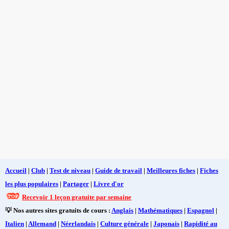
Accueil
|
Club
|
Test de niveau
|
Guide de travail
|
Meilleures fiches
|
Fiches
les plus populaires
|
Partager
|
Livre d'or
Recevoir 1 leçon gratuite par semaine
💡 Nos autres sites gratuits de cours :
Anglais
|
Mathématiques
|
Espagnol
|
Italien
|
Allemand
|
Néerlandais
|
Culture générale
|
Japonais
|
Rapidité au