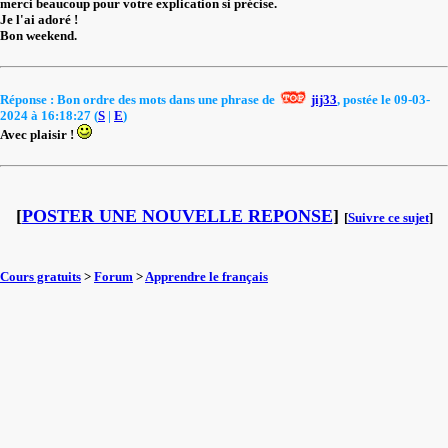
merci beaucoup pour votre explication si précise.
Je l'ai adoré !
Bon weekend.
Réponse : Bon ordre des mots dans une phrase de
jij33
, postée le 09-03-
2024 à 16:18:27 (
S
|
E
)
Avec plaisir !
[
POSTER UNE NOUVELLE REPONSE
]
[
Suivre ce sujet
]
Cours gratuits
>
Forum
>
Apprendre le français