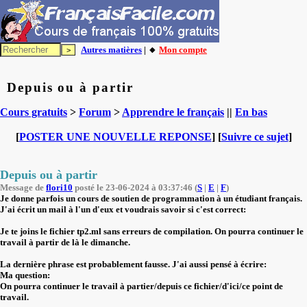
Autres matières
| 🔸
Mon compte
Depuis ou à partir
Cours gratuits
>
Forum
>
Apprendre le français
||
En bas
[
POSTER UNE NOUVELLE REPONSE
] [
Suivre ce sujet
]
Depuis ou à partir
Message de
flori10
posté le 23-06-2024 à 03:37:46 (
S
|
E
|
F
)
Je donne parfois un cours de soutien de programmation à un étudiant français.
J'ai écrit un mail à l'un d'eux et voudrais savoir si c'est correct:
Je te joins le fichier tp2.ml sans erreurs de compilation. On pourra continuer le
travail à partir de là le dimanche.
La dernière phrase est probablement fausse. J'ai aussi pensé à écrire:
Ma question:
On pourra continuer le travail à partier/depuis ce fichier/d'ici/ce point de
travail.