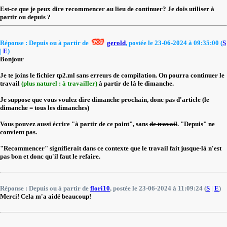
Est-ce que je peux dire recommencer au lieu de continuer? Je dois utiliser à
partir ou depuis ?
Réponse : Depuis ou à partir de
gerold
, postée le 23-06-2024 à 09:35:00 (
S
|
E
)
Bonjour
Je te joins le fichier tp2.ml sans erreurs de compilation. On pourra continuer le
travail
(plus naturel : à travailler)
à partir de là
le
dimanche.
Je suppose que vous voulez dire dimanche prochain, donc pas d'article (le
dimanche = tous les dimanches)
Vous pouvez aussi écrire "à partir de ce point", sans
de travail
. "Depuis" ne
convient pas.
"Recommencer" signifierait dans ce contexte que le travail fait jusque-là n'est
pas bon et donc qu'il faut le refaire.
Réponse : Depuis ou à partir de
flori10
, postée le 23-06-2024 à 11:09:24 (
S
|
E
)
Merci! Cela m'a aidé beaucoup!