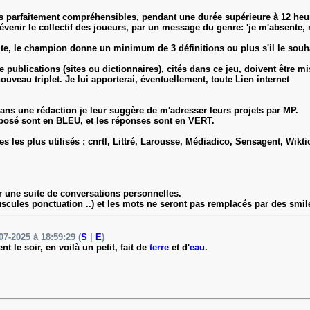
ns parfaitement compréhensibles, pendant une durée supérieure à 12 heures
prévenir le collectif des joueurs, par un message du genre: 'je m'absente, 
 site, le champion donne un minimum de 3 définitions ou plus s'il le souh
 publications (sites ou dictionnaires), cités dans ce jeu, doivent être mis 
veau triplet. Je lui apporterai, éventuellement, toute Lien internet
dans une rédaction je leur suggère de m'adresser leurs projets par MP.
proposé sont en BLEU, et les réponses sont en VERT.
ages les plus utilisés : cnrtl, Littré, Larousse, Médiadico, Sensagent, Wik
er une suite de conversations personnelles.
scules ponctuation ..) et les mots ne seront pas remplacés par des smil
07-2025 à 18:59:29 (
S
|
E
)
le soir, en voilà un petit, fait de
terre
et d'
eau
.