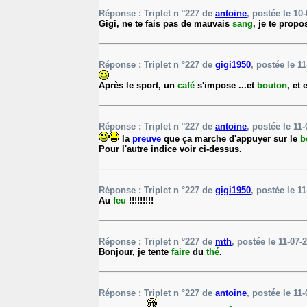
Réponse : Triplet n °227 de
antoine
, postée le 10-
Gigi, ne te fais pas de mauvais
sang
, je te prop
Réponse : Triplet n °227 de
gigi1950
, postée le 11
Après le sport, un
café
s'impose ...et
bouton
, et
Réponse : Triplet n °227 de
antoine
, postée le 11-
la
preuve
que ça marche d'appuyer sur le
b
Pour l'autre indice voir ci-dessus.
Réponse : Triplet n °227 de
gigi1950
, postée le 11
Au
feu
!!!!!!!!!
Réponse : Triplet n °227 de
mth
, postée le 11-07-
Bonjour, je tente
faire
du
thé
.
Réponse : Triplet n °227 de
antoine
, postée le 11-