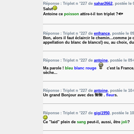
Réponse : Triplet n °227 de
sahar2662
, postée le 
Salut
Antoine ce
poisson
attire-t-il ton triplet ?🐟
Réponse : Triplet n °227 de
enfrance
, postée le 0
Bon, alors il faut éclaircir le chemin...comme j
appellation du blanc de blancs!) ou, au choix, d
Réponse : Triplet n °227 de
antoine
, postée le 09-
Ma parole !
bleu
blanc
rouge
c'est la France
sèche...
Réponse : Triplet n °227 de
antoine
, postée le 10-
Un grand Bonjour avec des 🌺🌺 .
fleur
s.
Réponse : Triplet n °227 de
gigi1950
, postée le 10
Ce "laid" plein de
sang
peut-il, aussi, être
joli
?