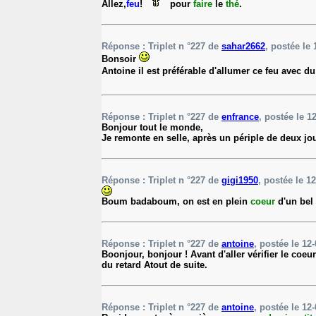
Allez,
feu
!
pour
faire
le
thé
.
Réponse : Triplet n °227 de
sahar2662
, postée le 
Bonsoir
Antoine il est préférable d'allumer ce feu avec d
Réponse : Triplet n °227 de
enfrance
, postée le 1
Bonjour tout le monde,
Je remonte en selle, après un périple de deux jou
Réponse : Triplet n °227 de
gigi1950
, postée le 12
Boum badaboum, on est en plein
coeur
d'un bel
Réponse : Triplet n °227 de
antoine
, postée le 12-
Boonjour, bonjour ! Avant d'aller vérifier le coeu
du retard Atout de suite.
Réponse : Triplet n °227 de
antoine
, postée le 12-