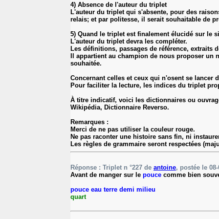
4) Absence de l'auteur du triplet
L'auteur du triplet qui s'absente, pour des raiso
relais; et par politesse, il serait souhaitable de 
5) Quand le triplet est finalement élucidé sur le
L'auteur du triplet devra les compléter.
Les définitions, passages de référence, extraits de
Il appartient au champion de nous proposer un nou
souhaitée.
Concernant celles et ceux qui n'osent se lancer 
Pour faciliter la lecture, les indices du triplet 
À titre indicatif, voici les dictionnaires ou ouvr
Wikipédia, Dictionnaire Reverso.
Remarques :
Merci de ne pas utiliser la couleur rouge.
Ne pas raconter une histoire sans fin, ni instaur
Les règles de grammaire seront respectées (maju
Réponse : Triplet n °227 de
antoine
, postée le 08-
Avant de manger sur le
pouce
comme bien souvent 
pouce eau terre demi milieu
quart