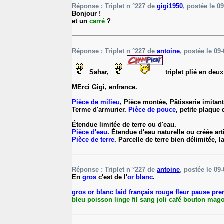
Réponse : Triplet n °227 de
gigi1950
, postée le 09
Bonjour !
et un
carré
?
Réponse : Triplet n °227 de
antoine
, postée le 09-
Sahar,
triplet plié en de
MErci Gigi, enfrance.
Pièce de milieu
, Pièce montée, Pâtisserie imitan
Terme d'armurier.
Pièce de pouce
, petite plaque
Étendue limitée de terre ou d'eau.
Pièce d'eau
. Étendue d'eau naturelle ou créée ar
Pièce de terre
. Parcelle de terre bien délimitée, 
Réponse : Triplet n °227 de
antoine
, postée le 09-
En
gros
c'est de l'
or
blanc
.
gros or blanc laid français rouge fleur pause pre
bleu poisson linge fil sang joli café bouton mago