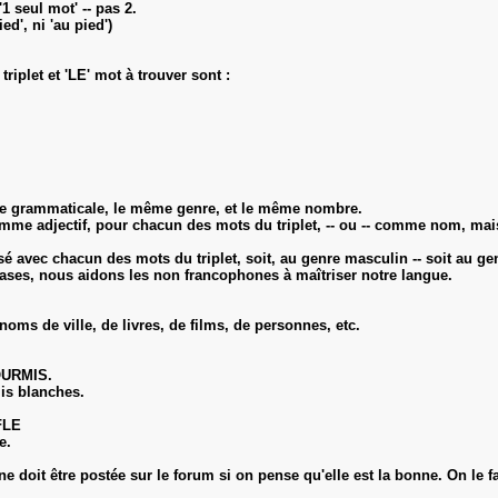
1 seul mot' -- pas 2.
ed', ni 'au pied')
iplet et 'LE' mot à trouver sont :
ure grammaticale, le même genre, et le même nombre.
lisé comme adjectif, pour chacun des mots du triplet, -- ou -- comme nom,
tilisé avec chacun des mots du triplet, soit, au genre masculin -- soit au 
ses, nous aidons les non francophones à maîtriser notre langue.
oms de ville, de livres, de films, de personnes, etc.
FOURMIS.
mis blanches.
FLE
e.
 doit être postée sur le forum si on pense qu'elle est la bonne. On le fai