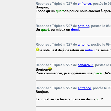
Réponse : Triplet n °227 de
enfrance
, postée le 0
Bonjour,
Est-ce qu'un
quart
-de-pouce nous aiderait à aperc
Réponse : Triplet n °227 de
antoine
, postée le 08-
Un
quart
, ou mieux un
demi
.
Réponse : Triplet n °227 de
antoine
, postée le 09-
le soleil est déjà de retour en
milieu
de semaine
Réponse : Triplet n °227 de
sahar2662
, postée le 
Bonjour
Pour commencer, je suggérerais une
pièce
. Qu'e
Réponse : Triplet n °227 de
enfrance
, postée le 0
Bonjour,
Le triplet se cacherait-il dans un demi-
jour
?