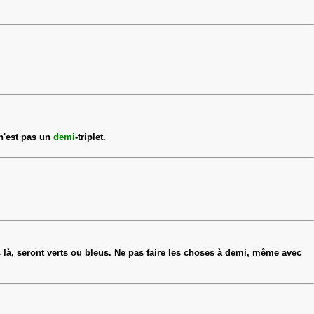
 n'est pas un
demi
-triplet.
ts là, seront verts ou bleus. Ne pas faire les choses à demi, même avec