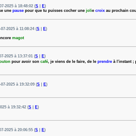
07-2025 à 18:48:02 (
S
|
E
)
ose une
pause
pour que tu puisses cocher une
joli
e
croix
au prochain co
-07-2025 à 11:08:24 (
S
|
E
)
 encore
magot
07-2025 à 13:37:01 (
S
|
E
)
outon
pour avoir son
café
, je viens de le faire, de le
prendre
à l'instant ;
-07-2025 à 19:32:09 (
S
|
E
)
2025 à 19:32:42 (
S
|
E
)
07-2025 à 20:06:55 (
S
|
E
)