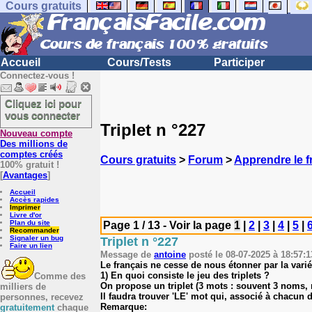
Cours gratuits
Accueil
Cours/Tests
Participer
Connectez-vous !
Cliquez ici pour
vous connecter
Triplet n °227
Nouveau compte
Des millions de
comptes créés
Cours gratuits
>
Forum
>
Apprendre le f
100% gratuit !
[
Avantages
]
Accueil
Accès rapides
Imprimer
Livre d'or
Plan du site
Page 1 / 13 - Voir la page
1
|
2
|
3
|
4
|
5
|
Recommander
Signaler un bug
Triplet n °227
Faire un lien
Message de
antoine
posté le 08-07-2025 à 18:57:1
Le français ne cesse de nous étonner par la varié
1) En quoi consiste le jeu des triplets ?
Comme des
On propose un triplet (3 mots : souvent 3 noms, m
milliers de
Il faudra trouver 'LE' mot qui, associé à chacun
personnes, recevez
Remarque:
gratuitement
chaque