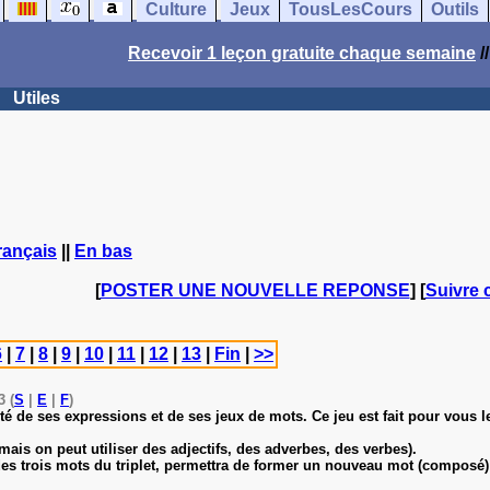
Culture
Jeux
TousLesCours
Outils
Recevoir 1 leçon gratuite chaque semaine
/
Utiles
rançais
||
En bas
[
POSTER UNE NOUVELLE REPONSE
] [
Suivre 
6
|
7
|
8
|
9
|
10
|
11
|
12
|
13
|
Fin
|
>>
3 (
S
|
E
|
F
)
té de ses expressions et de ses jeux de mots. Ce jeu est fait pour vous l
ais on peut utiliser des adjectifs, des adverbes, des verbes).
 des trois mots du triplet, permettra de former un nouveau mot (composé)