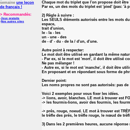
Chaque mot du triplet que l'on propose doit être '
semaine
une leçon
Par ex, un des mots du triplet est 'pied' (pas: 'à pi
de français !
> Recommandés:
2) Règle à suivre :
-
Jeux gratuits
Les SEULS éléments autorisés entre les mots du tr
-
Nos autres sites
espace,
trait d'union,
le - la - les
un - une - des
de - d' - du - de la / d'un, d'une.
Autre point à respecter:
Le mot doit être utilisé en gardant la même nat
- Par ex, si le mot est 'mort', il doit être uti
Ne pas mélanger !
- Autre ex, si le mot est 'manche', il doit être u
En proposant et en répondant sous forme de phra
Dernier point:
Les noms propres ne sont pas autorisés: pas de n
Voici 2 exemples pour vous fixer les idées.
-> lions, avoir, blanches. LE mot à trouver est 
-> les fourmis-lions, avoir des fourmis, les four
-> prés, rouge, noeud. LE mot à trouver est TRÈ
le trèfle des prés, le trèfle rouge, le nœud de trèfl
3) Dans les 2 premières heures, aucune réponse ne