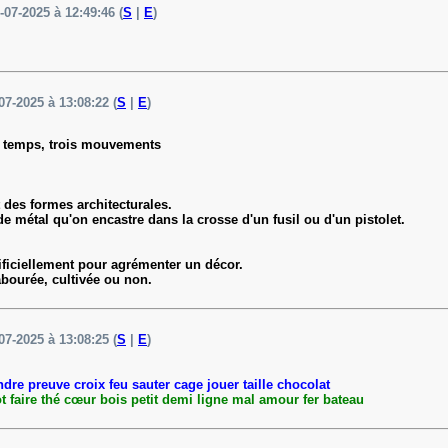
-07-2025 à 12:49:46 (
S
|
E
)
07-2025 à 13:08:22 (
S
|
E
)
ux temps, trois mouvements
t des formes architecturales.
 de métal qu'on encastre dans la crosse d'un fusil ou d'un pistolet.
tificiellement pour agrémenter un décor.
labourée, cultivée ou non.
07-2025 à 13:08:25 (
S
|
E
)
ndre preuve croix feu sauter cage jouer taille chocolat
t faire thé cœur bois petit demi ligne mal amour fer bateau