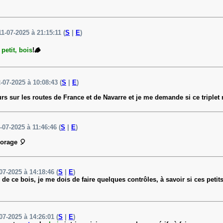
11-07-2025 à 21:15:11 (
S
|
E
)
u
petit, bois
!🪵
2-07-2025 à 10:08:43 (
S
|
E
)
rs sur les routes de France et de Navarre et je me demande si ce triplet
-07-2025 à 11:46:46 (
S
|
E
)
 orage 🎈
07-2025 à 14:18:46 (
S
|
E
)
r de ce bois, je me dois de faire quelques contrôles, à savoir si ces peti
07-2025 à 14:26:01 (
S
|
E
)