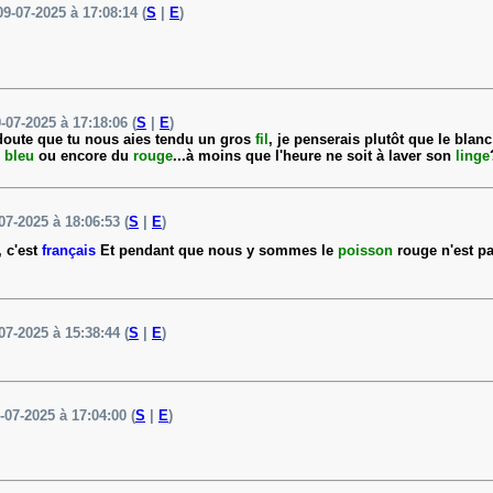
09-07-2025 à 17:08:14 (
S
|
E
)
9-07-2025 à 17:18:06 (
S
|
E
)
e doute que tu nous aies tendu un gros
fil
, je penserais plutôt que le blan
u
bleu
ou encore du
rouge
...à moins que l'heure ne soit à laver son
linge
07-2025 à 18:06:53 (
S
|
E
)
, c'est
français
Et pendant que nous y sommes le
poisson
rouge n'est pa
07-2025 à 15:38:44 (
S
|
E
)
-07-2025 à 17:04:00 (
S
|
E
)