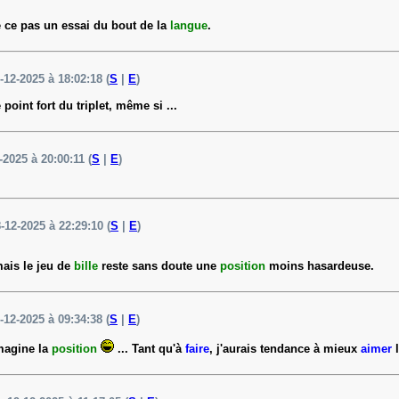
e ce pas un essai du bout de la
langue
.
-12-2025 à 18:02:18 (
S
|
E
)
 point fort du triplet, même si ...
-2025 à 20:00:11 (
S
|
E
)
8-12-2025 à 22:29:10 (
S
|
E
)
mais le jeu de
bille
reste sans doute une
position
moins hasardeuse.
-12-2025 à 09:34:38 (
S
|
E
)
'imagine la
position
... Tant qu'à
faire
, j'aurais tendance à mieux
aimer