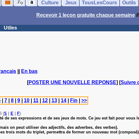
Culture
Jeux
TousLesCours
Outils
Recevoir 1 leçon gratuite chaque semaine
/
Utiles
rançais
||
En bas
[
POSTER UNE NOUVELLE REPONSE
] [
Suivre 
6
|
7
|
8
|
9
|
10
|
11
|
12
|
13
|
14
|
Fin
|
>>
5 (
S
|
E
|
F
)
té de ses expressions et de ses jeux de mots. Ce jeu est fait pour vous l
ais on peut utiliser des adjectifs, des adverbes, des verbes).
 des trois mots du triplet, permettra de former un nouveau mot (composé)