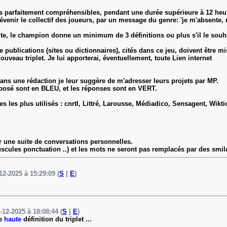
ns parfaitement compréhensibles, pendant une durée supérieure à 12 heures
prévenir le collectif des joueurs, par un message du genre: 'je m'absente, 
 site, le champion donne un minimum de 3 définitions ou plus s'il le souh
 publications (sites ou dictionnaires), cités dans ce jeu, doivent être mis 
veau triplet. Je lui apporterai, éventuellement, toute Lien internet
dans une rédaction je leur suggère de m'adresser leurs projets par MP.
proposé sont en BLEU, et les réponses sont en VERT.
ages les plus utilisés : cnrtl, Littré, Larousse, Médiadico, Sensagent, Wik
er une suite de conversations personnelles.
scules ponctuation ..) et les mots ne seront pas remplacés par des smil
12-2025 à 15:29:09 (
S
|
E
)
-12-2025 à 18:08:44 (
S
|
E
)
ne
haute
définition du triplet ...