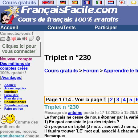
Cours gratuits
Accueil
Cours/Tests
Participer
Connectez-vous !
Cliquez ici pour
vous connecter
Triplet n °230
Nouveau compte
Des millions de
comptes créés
Cours gratuits
>
Forum
>
Apprendre le f
100% gratuit !
[
Avantages
]
Accueil
Accès rapides
Imprimer
Livre d'or
Plan du site
Page 1 / 14 - Voir la page
1
|
2
|
3
|
4
|
5
|
Recommander
Signaler un bug
Triplet n °230
Faire un lien
Message de
antoine
posté le 17-12-2025 à 15:28:1
Le français ne cesse de nous étonner par la varié
1) En quoi consiste le jeu des triplets ?
Comme des
On propose un triplet (3 mots : souvent 3 noms, m
milliers de
Il faudra trouver 'LE' mot qui, associé à chacun
personnes, recevez
Remarque:
gratuitement
chaque