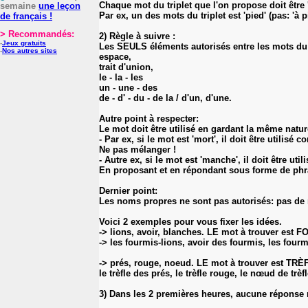
Chaque mot du triplet que l'on propose doit être '
semaine
une leçon
Par ex, un des mots du triplet est 'pied' (pas: 'à pi
de français !
> Recommandés:
2) Règle à suivre :
-
Jeux gratuits
Les SEULS éléments autorisés entre les mots du tr
-
Nos autres sites
espace,
trait d'union,
le - la - les
un - une - des
de - d' - du - de la / d'un, d'une.
Autre point à respecter:
Le mot doit être utilisé en gardant la même nat
- Par ex, si le mot est 'mort', il doit être uti
Ne pas mélanger !
- Autre ex, si le mot est 'manche', il doit être u
En proposant et en répondant sous forme de phra
Dernier point:
Les noms propres ne sont pas autorisés: pas de n
Voici 2 exemples pour vous fixer les idées.
-> lions, avoir, blanches. LE mot à trouver est 
-> les fourmis-lions, avoir des fourmis, les four
-> prés, rouge, noeud. LE mot à trouver est TRÈ
le trèfle des prés, le trèfle rouge, le nœud de trèfl
3) Dans les 2 premières heures, aucune réponse ne