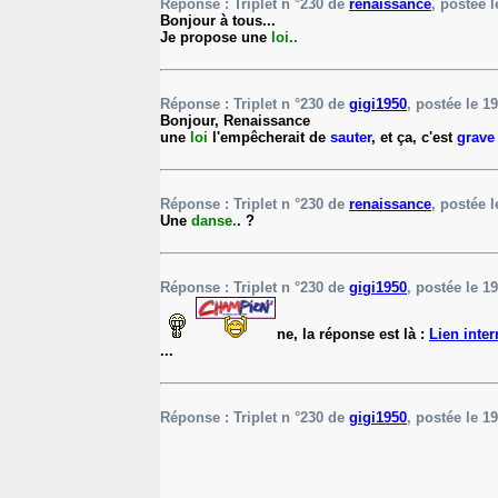
Réponse : Triplet n °230 de
renaissance
, postée l
Bonjour à tous...
Je propose une
loi..
Réponse : Triplet n °230 de
gigi1950
, postée le 19
Bonjour, Renaissance
une
loi
l'empêcherait de
sauter
, et ça, c'est
grave
Réponse : Triplet n °230 de
renaissance
, postée l
Une
danse.
. ?
Réponse : Triplet n °230 de
gigi1950
, postée le 19
ne, la réponse est là :
Lien inter
...
Réponse : Triplet n °230 de
gigi1950
, postée le 19