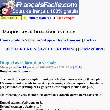
Autres matières
| 🔸
Mon compte
Duquel avec locultion verbale
Cours gratuits
>
Forum
>
Apprendre le français
||
En bas
[
POSTER UNE NOUVELLE REPONSE
] [
Suivre ce sujet
]
Duquel avec locultion verbale
Message de
flori10
posté le 22-02-2026 à 22:38:27 (
S
|
E
|
F
)
Bonjour tout le monde,
Je viens de lire qu'on emploie dont après les locutions verbales (Exemple:
L'examen dont je m'abstiens est déjà demain.) et duquel après les locutions
prépositionales (Exemple: Le garçon à côte duquel je suis assis pue. )
Maintenant, je veux former une question. Laquelle question est correcte ?
Duquel examen t'abstiens-tu ?..
De quel examen t'abstiens-tu ?