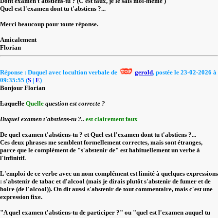
Dont examen t'abstiens-tu ? (C'est faux, je le sais moi-même )
Quel est l'examen dont tu t'abstiens ?...
Merci beaucoup pour toute réponse.
Amicalement
Florian
Réponse : Duquel avec locultion verbale de
gerold
, postée le 23-02-2026 à
09:35:55 (
S
|
E
)
Bonjour Florian
Laquelle
Quelle
question est correcte ?
Duquel examen t'abstiens-tu ?..
est clairement faux
De quel examen t'abstiens-tu ? et Quel est l'examen dont tu t'abstiens ?...
Ces deux phrases me semblent formellement correctes, mais sont étranges,
parce que le complément de "s'abstenir de" est habituellement un verbe à
l'infinitif.
L'emploi de ce verbe avec un nom complément est limité à quelques expressions
: s'abstenir de tabac et d'alcool (mais je dirais plutôt s'abstenir de fumer et de
boire (de l'alcool)). On dit aussi s'abstenir de tout commentaire, mais c'est une
expression fixe.
"A quel examen t'abstiens-tu de participer ?" ou "quel est l'examen auquel tu