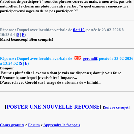
t'abstiens de participer ?" sont des phrases correctes mais, à mon avis, pas très
naturelles. Je choisirais plutôt un autre verbe : "à quel examen renonces-tu à
participer/envisages-tu de ne pas participer ?"
Réponse : Duquel avec locultion verbale de
flori10
, postée le 23-02-2026 à
10:23:14 (
S
|
E
)
Merci beaucoup! Bien compris!
Réponse : Duquel avec locultion verbale de
gerondif
, postée le 23-02-2026
à 13:24:52 (
S
|
E
)
Bonjour
J’aurais plutôt dit : l'examen dont je vais me dispenser, dont je vais faire
l'économie, sur lequel je vais faire l'impasse...
D’accord avec Gerold sur l'usage de s'abstenir de + infinitif.
[
POSTER UNE NOUVELLE REPONSE
]
[
Suivre ce sujet
]
Cours gratuits
>
Forum
>
Apprendre le français