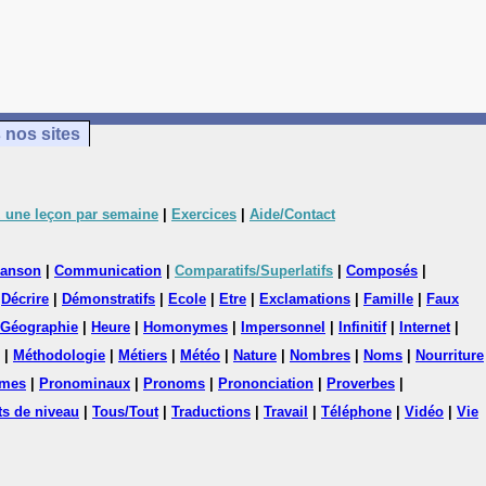
 nos sites
 une leçon par semaine
|
Exercices
|
Aide/Contact
anson
|
Communication
|
Comparatifs/Superlatifs
|
Composés
|
|
Décrire
|
Démonstratifs
|
Ecole
|
Etre
|
Exclamations
|
Famille
|
Faux
Géographie
|
Heure
|
Homonymes
|
Impersonnel
|
Infinitif
|
Internet
|
|
Méthodologie
|
Métiers
|
Météo
|
Nature
|
Nombres
|
Noms
|
Nourriture
mes
|
Pronominaux
|
Pronoms
|
Prononciation
|
Proverbes
|
ts de niveau
|
Tous/Tout
|
Traductions
|
Travail
|
Téléphone
|
Vidéo
|
Vie