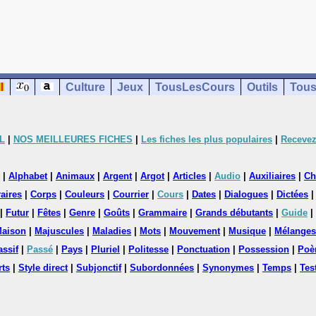
Culture
Jeux
TousLesCours
Outils
Tous
L
|
NOS MEILLEURES FICHES
|
Les fiches les plus populaires
|
Recevez
|
Alphabet
|
Animaux
|
Argent
|
Argot
|
Articles
|
Audio
|
Auxiliaires
|
Ch
aires
|
Corps
|
Couleurs
|
Courrier
|
Cours
|
Dates
|
Dialogues
|
Dictées
|
Futur
|
Fêtes
|
Genre
|
Goûts
|
Grammaire
|
Grands débutants
|
Guide
|
aison
|
Majuscules
|
Maladies
|
Mots
|
Mouvement
|
Musique
|
Mélanges
assif
|
Passé
|
Pays
|
Pluriel
|
Politesse
|
Ponctuation
|
Possession
|
Poè
rts
|
Style direct
|
Subjonctif
|
Subordonnées
|
Synonymes
|
Temps
|
Tes