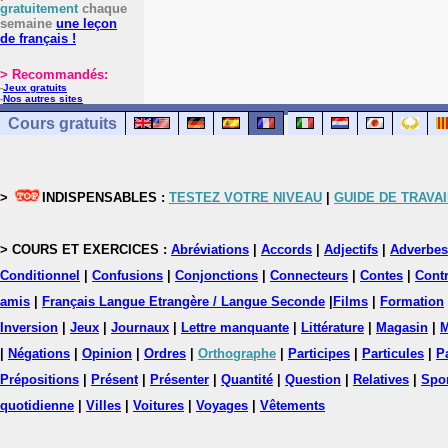
gratuitement
chaque
semaine
une leçon
de français !
> Recommandés:
-
Jeux gratuits
-
Nos autres sites
Cours gratuits
>
INDISPENSABLES :
TESTEZ VOTRE NIVEAU
|
GUIDE DE TRAVAI
> COURS ET EXERCICES :
Abréviations
|
Accords
|
Adjectifs
|
Adverbes
Conditionnel
|
Confusions
|
Conjonctions
|
Connecteurs
|
Contes
|
Contr
amis
|
Français Langue Etrangère / Langue Seconde
|
Films
|
Formation
Inversion
|
Jeux
|
Journaux
|
Lettre manquante
|
Littérature
|
Magasin
|
M
|
Négations
|
Opinion
|
Ordres
|
Orthographe
|
Participes
|
Particules
|
P
Prépositions
|
Présent
|
Présenter
|
Quantité
|
Question
|
Relatives
|
Spo
quotidienne
|
Villes
|
Voitures
|
Voyages
|
Vêtements