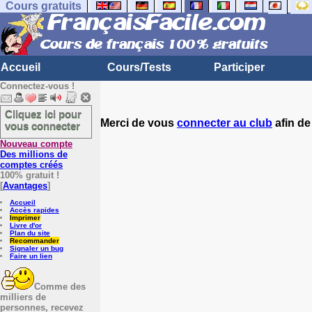
Cours gratuits
Accueil
Cours/Tests
Participer
Connectez-vous !
Cliquez ici pour
Merci de vous
connecter au club
afin de
vous connecter
Nouveau compte
Des millions de
comptes créés
100% gratuit !
[
Avantages
]
Accueil
Accès rapides
Imprimer
Livre d'or
Plan du site
Recommander
Signaler un bug
Faire un lien
Comme des
milliers de
personnes, recevez