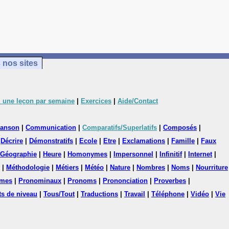
 nos sites
 une leçon par semaine
|
Exercices
|
Aide/Contact
anson
|
Communication
|
Comparatifs/Superlatifs
|
Composés
|
|
Décrire
|
Démonstratifs
|
Ecole
|
Etre
|
Exclamations
|
Famille
|
Faux
Géographie
|
Heure
|
Homonymes
|
Impersonnel
|
Infinitif
|
Internet
|
|
Méthodologie
|
Métiers
|
Météo
|
Nature
|
Nombres
|
Noms
|
Nourriture
mes
|
Pronominaux
|
Pronoms
|
Prononciation
|
Proverbes
|
ts de niveau
|
Tous/Tout
|
Traductions
|
Travail
|
Téléphone
|
Vidéo
|
Vie