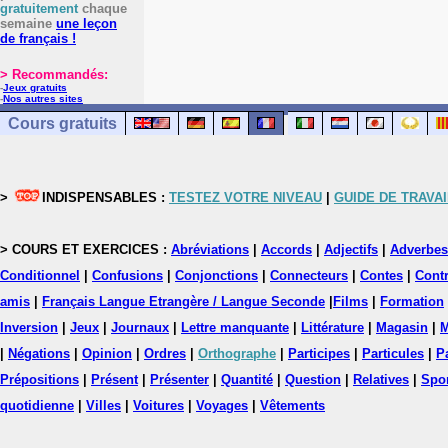
gratuitement
chaque
semaine
une leçon
de français !
> Recommandés:
-
Jeux gratuits
-
Nos autres sites
Cours gratuits
>
INDISPENSABLES :
TESTEZ VOTRE NIVEAU
|
GUIDE DE TRAVAI
> COURS ET EXERCICES :
Abréviations
|
Accords
|
Adjectifs
|
Adverbes
Conditionnel
|
Confusions
|
Conjonctions
|
Connecteurs
|
Contes
|
Contr
amis
|
Français Langue Etrangère / Langue Seconde
|
Films
|
Formation
Inversion
|
Jeux
|
Journaux
|
Lettre manquante
|
Littérature
|
Magasin
|
M
|
Négations
|
Opinion
|
Ordres
|
Orthographe
|
Participes
|
Particules
|
P
Prépositions
|
Présent
|
Présenter
|
Quantité
|
Question
|
Relatives
|
Spo
quotidienne
|
Villes
|
Voitures
|
Voyages
|
Vêtements