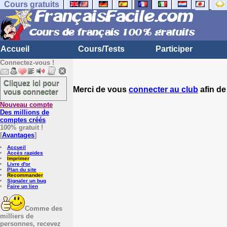
Cours gratuits
Accueil
Cours/Tests
Participer
Connectez-vous !
Cliquez ici pour
Merci de vous
connecter au club
afin de
vous connecter
Nouveau compte
Des millions de
comptes créés
100% gratuit !
[
Avantages
]
Accueil
Accès rapides
Imprimer
Livre d'or
Plan du site
Recommander
Signaler un bug
Faire un lien
Comme des
milliers de
personnes, recevez