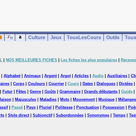
Culture
Jeux
TousLesCours
Outils
Tous
L
|
NOS MEILLEURES FICHES
|
Les fiches les plus populaires
|
Recevez
|
Alphabet
|
Animaux
|
Argent
|
Argot
|
Articles
|
Audio
|
Auxiliaires
|
Ch
aires
|
Corps
|
Couleurs
|
Courrier
|
Cours
|
Dates
|
Dialogues
|
Dictées
|
Futur
|
Fêtes
|
Genre
|
Goûts
|
Grammaire
|
Grands débutants
|
Guide
|
aison
|
Majuscules
|
Maladies
|
Mots
|
Mouvement
|
Musique
|
Mélanges
assif
|
Passé
|
Pays
|
Pluriel
|
Politesse
|
Ponctuation
|
Possession
|
Poè
rts
|
Style direct
|
Subjonctif
|
Subordonnées
|
Synonymes
|
Temps
|
Tes