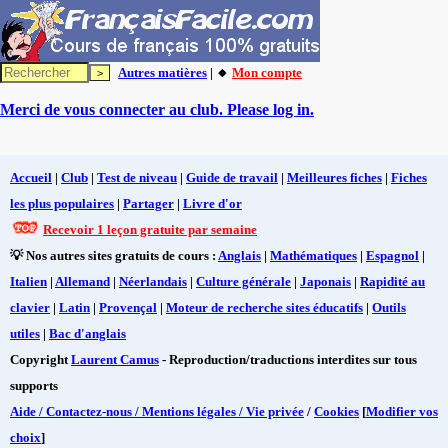
Autres matières
| 🔸
Mon compte
Merci de vous connecter au club. Please log in.
Accueil
|
Club
|
Test de niveau
|
Guide de travail
|
Meilleures fiches
|
Fiches
les plus populaires
|
Partager
|
Livre d'or
Recevoir 1 leçon gratuite par semaine
💡 Nos autres sites gratuits de cours :
Anglais
|
Mathématiques
|
Espagnol
|
Italien
|
Allemand
|
Néerlandais
|
Culture générale
|
Japonais
|
Rapidité au
clavier
|
Latin
|
Provençal
|
Moteur de recherche sites éducatifs
|
Outils
utiles
|
Bac d'anglais
Copyright
Laurent Camus
- Reproduction/traductions interdites sur tous
supports
Aide / Contactez-nous / Mentions légales / Vie privée
/
Cookies
[
Modifier vos
choix
]