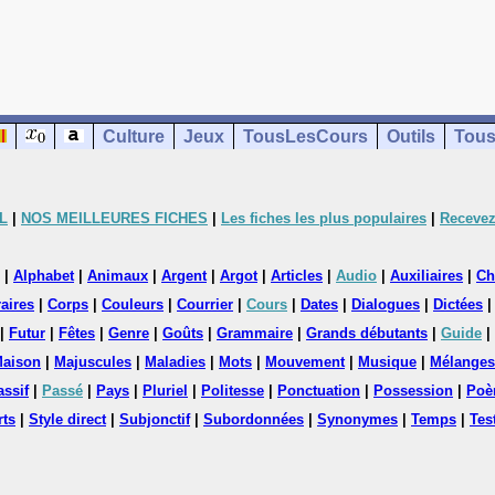
Culture
Jeux
TousLesCours
Outils
Tous
L
|
NOS MEILLEURES FICHES
|
Les fiches les plus populaires
|
Recevez
|
Alphabet
|
Animaux
|
Argent
|
Argot
|
Articles
|
Audio
|
Auxiliaires
|
Ch
aires
|
Corps
|
Couleurs
|
Courrier
|
Cours
|
Dates
|
Dialogues
|
Dictées
|
Futur
|
Fêtes
|
Genre
|
Goûts
|
Grammaire
|
Grands débutants
|
Guide
|
aison
|
Majuscules
|
Maladies
|
Mots
|
Mouvement
|
Musique
|
Mélanges
assif
|
Passé
|
Pays
|
Pluriel
|
Politesse
|
Ponctuation
|
Possession
|
Poè
rts
|
Style direct
|
Subjonctif
|
Subordonnées
|
Synonymes
|
Temps
|
Tes