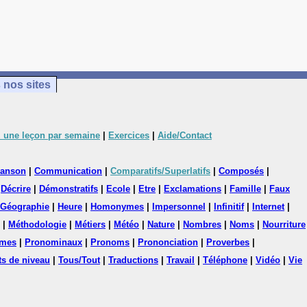
 nos sites
 une leçon par semaine
|
Exercices
|
Aide/Contact
anson
|
Communication
|
Comparatifs/Superlatifs
|
Composés
|
|
Décrire
|
Démonstratifs
|
Ecole
|
Etre
|
Exclamations
|
Famille
|
Faux
Géographie
|
Heure
|
Homonymes
|
Impersonnel
|
Infinitif
|
Internet
|
|
Méthodologie
|
Métiers
|
Météo
|
Nature
|
Nombres
|
Noms
|
Nourriture
mes
|
Pronominaux
|
Pronoms
|
Prononciation
|
Proverbes
|
ts de niveau
|
Tous/Tout
|
Traductions
|
Travail
|
Téléphone
|
Vidéo
|
Vie