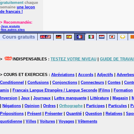
gratuitement
chaque
semaine
une leçon
de français !
> Recommandés:
-
Jeux gratuits
-
Nos autres sites
Cours gratuits
>
INDISPENSABLES :
TESTEZ VOTRE NIVEAU
|
GUIDE DE TRAVAI
> COURS ET EXERCICES :
Abréviations
|
Accords
|
Adjectifs
|
Adverbes
Conditionnel
|
Confusions
|
Conjonctions
|
Connecteurs
|
Contes
|
Contr
amis
|
Français Langue Etrangère / Langue Seconde
|
Films
|
Formation
Inversion
|
Jeux
|
Journaux
|
Lettre manquante
|
Littérature
|
Magasin
|
M
|
Négations
|
Opinion
|
Ordres
|
Orthographe
|
Participes
|
Particules
|
P
Prépositions
|
Présent
|
Présenter
|
Quantité
|
Question
|
Relatives
|
Spo
quotidienne
|
Villes
|
Voitures
|
Voyages
|
Vêtements