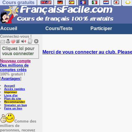
Cours gratuits
Accueil
Cours/Tests
Participer
Connectez-vous !
Cliquez ici pour
Merci de vous connecter au club. Please 
vous connecter
Nouveau compte
Des millions de
comptes créés
100% gratuit !
[
Avantages
]
Accueil
Accès rapides
Imprimer
Livre d'or
Plan du site
Recommander
Signaler un bug
Faire un lien
Comme des
milliers de
personnes, recevez