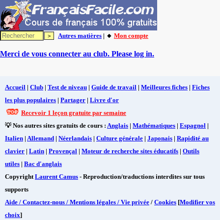
Autres matières
| 🔸
Mon compte
Merci de vous connecter au club. Please log in.
Accueil
|
Club
|
Test de niveau
|
Guide de travail
|
Meilleures fiches
|
Fiches
les plus populaires
|
Partager
|
Livre d'or
Recevoir 1 leçon gratuite par semaine
💡 Nos autres sites gratuits de cours :
Anglais
|
Mathématiques
|
Espagnol
|
Italien
|
Allemand
|
Néerlandais
|
Culture générale
|
Japonais
|
Rapidité au
clavier
|
Latin
|
Provençal
|
Moteur de recherche sites éducatifs
|
Outils
utiles
|
Bac d'anglais
Copyright
Laurent Camus
- Reproduction/traductions interdites sur tous
supports
Aide / Contactez-nous / Mentions légales / Vie privée
/
Cookies
[
Modifier vos
choix
]