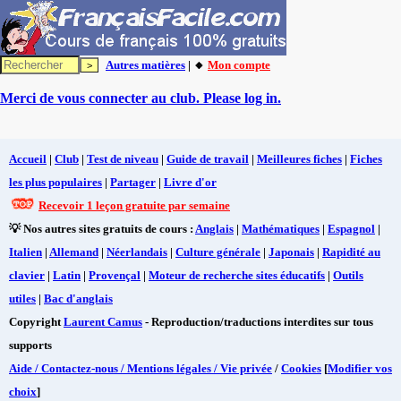
Autres matières
| 🔸
Mon compte
Merci de vous connecter au club. Please log in.
Accueil
|
Club
|
Test de niveau
|
Guide de travail
|
Meilleures fiches
|
Fiches
les plus populaires
|
Partager
|
Livre d'or
Recevoir 1 leçon gratuite par semaine
💡 Nos autres sites gratuits de cours :
Anglais
|
Mathématiques
|
Espagnol
|
Italien
|
Allemand
|
Néerlandais
|
Culture générale
|
Japonais
|
Rapidité au
clavier
|
Latin
|
Provençal
|
Moteur de recherche sites éducatifs
|
Outils
utiles
|
Bac d'anglais
Copyright
Laurent Camus
- Reproduction/traductions interdites sur tous
supports
Aide / Contactez-nous / Mentions légales / Vie privée
/
Cookies
[
Modifier vos
choix
]