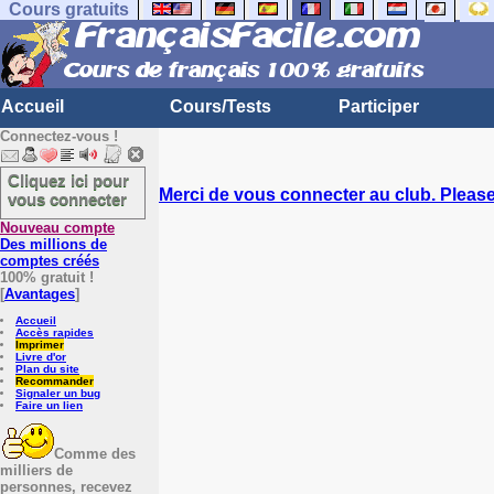
Cours gratuits
Accueil
Cours/Tests
Participer
Connectez-vous !
Cliquez ici pour
Merci de vous connecter au club. Please 
vous connecter
Nouveau compte
Des millions de
comptes créés
100% gratuit !
[
Avantages
]
Accueil
Accès rapides
Imprimer
Livre d'or
Plan du site
Recommander
Signaler un bug
Faire un lien
Comme des
milliers de
personnes, recevez