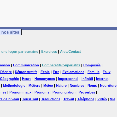
 nos sites
 une leçon par semaine
|
Exercices
|
Aide/Contact
anson
|
Communication
|
Comparatifs/Superlatifs
|
Composés
|
|
Décrire
|
Démonstratifs
|
Ecole
|
Etre
|
Exclamations
|
Famille
|
Faux
Géographie
|
Heure
|
Homonymes
|
Impersonnel
|
Infinitif
|
Internet
|
|
Méthodologie
|
Métiers
|
Météo
|
Nature
|
Nombres
|
Noms
|
Nourriture
mes
|
Pronominaux
|
Pronoms
|
Prononciation
|
Proverbes
|
ts de niveau
|
Tous/Tout
|
Traductions
|
Travail
|
Téléphone
|
Vidéo
|
Vie