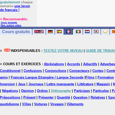
gratuitement
chaque
semaine
une leçon
de français !
> Recommandés:
-
Jeux gratuits
-
Nos autres sites
Cours gratuits
>
INDISPENSABLES :
TESTEZ VOTRE NIVEAU
|
GUIDE DE TRAVAI
> COURS ET EXERCICES :
Abréviations
|
Accords
|
Adjectifs
|
Adverbes
Conditionnel
|
Confusions
|
Conjonctions
|
Connecteurs
|
Contes
|
Contr
amis
|
Français Langue Etrangère / Langue Seconde
|
Films
|
Formation
Inversion
|
Jeux
|
Journaux
|
Lettre manquante
|
Littérature
|
Magasin
|
M
|
Négations
|
Opinion
|
Ordres
|
Orthographe
|
Participes
|
Particules
|
P
Prépositions
|
Présent
|
Présenter
|
Quantité
|
Question
|
Relatives
|
Spo
quotidienne
|
Villes
|
Voitures
|
Voyages
|
Vêtements