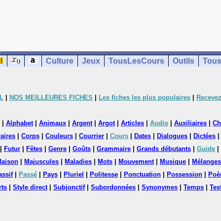
Culture
Jeux
TousLesCours
Outils
Tous
L
|
NOS MEILLEURES FICHES
|
Les fiches les plus populaires
|
Recevez
|
Alphabet
|
Animaux
|
Argent
|
Argot
|
Articles
|
Audio
|
Auxiliaires
|
Ch
aires
|
Corps
|
Couleurs
|
Courrier
|
Cours
|
Dates
|
Dialogues
|
Dictées
|
Futur
|
Fêtes
|
Genre
|
Goûts
|
Grammaire
|
Grands débutants
|
Guide
|
aison
|
Majuscules
|
Maladies
|
Mots
|
Mouvement
|
Musique
|
Mélanges
assif
|
Passé
|
Pays
|
Pluriel
|
Politesse
|
Ponctuation
|
Possession
|
Poè
rts
|
Style direct
|
Subjonctif
|
Subordonnées
|
Synonymes
|
Temps
|
Tes