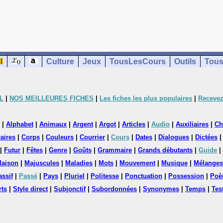
Culture
Jeux
TousLesCours
Outils
Tous
L
|
NOS MEILLEURES FICHES
|
Les fiches les plus populaires
|
Recevez
|
Alphabet
|
Animaux
|
Argent
|
Argot
|
Articles
|
Audio
|
Auxiliaires
|
Ch
aires
|
Corps
|
Couleurs
|
Courrier
|
Cours
|
Dates
|
Dialogues
|
Dictées
|
Futur
|
Fêtes
|
Genre
|
Goûts
|
Grammaire
|
Grands débutants
|
Guide
|
aison
|
Majuscules
|
Maladies
|
Mots
|
Mouvement
|
Musique
|
Mélanges
assif
|
Passé
|
Pays
|
Pluriel
|
Politesse
|
Ponctuation
|
Possession
|
Poè
rts
|
Style direct
|
Subjonctif
|
Subordonnées
|
Synonymes
|
Temps
|
Tes