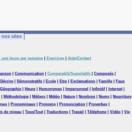
 nos sites
 une leçon par semaine
|
Exercices
|
Aide/Contact
anson
|
Communication
|
Comparatifs/Superlatifs
|
Composés
|
|
Décrire
|
Démonstratifs
|
Ecole
|
Etre
|
Exclamations
|
Famille
|
Faux
Géographie
|
Heure
|
Homonymes
|
Impersonnel
|
Infinitif
|
Internet
|
|
Méthodologie
|
Métiers
|
Météo
|
Nature
|
Nombres
|
Noms
|
Nourriture
mes
|
Pronominaux
|
Pronoms
|
Prononciation
|
Proverbes
|
ts de niveau
|
Tous/Tout
|
Traductions
|
Travail
|
Téléphone
|
Vidéo
|
Vie