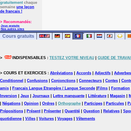
gratuitement
chaque
semaine
une leçon
de français !
> Recommandés:
-
Jeux gratuits
-
Nos autres sites
Cours gratuits
>
INDISPENSABLES :
TESTEZ VOTRE NIVEAU
|
GUIDE DE TRAVAI
> COURS ET EXERCICES :
Abréviations
|
Accords
|
Adjectifs
|
Adverbes
Conditionnel
|
Confusions
|
Conjonctions
|
Connecteurs
|
Contes
|
Contr
amis
|
Français Langue Etrangère / Langue Seconde
|
Films
|
Formation
Inversion
|
Jeux
|
Journaux
|
Lettre manquante
|
Littérature
|
Magasin
|
M
|
Négations
|
Opinion
|
Ordres
|
Orthographe
|
Participes
|
Particules
|
P
Prépositions
|
Présent
|
Présenter
|
Quantité
|
Question
|
Relatives
|
Spo
quotidienne
|
Villes
|
Voitures
|
Voyages
|
Vêtements