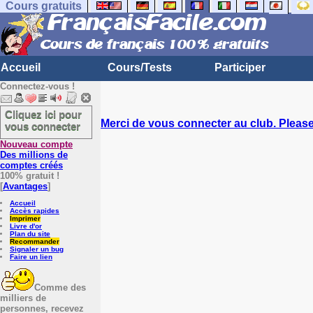
Cours gratuits
Accueil
Cours/Tests
Participer
Connectez-vous !
Cliquez ici pour
Merci de vous connecter au club. Please 
vous connecter
Nouveau compte
Des millions de
comptes créés
100% gratuit !
[
Avantages
]
Accueil
Accès rapides
Imprimer
Livre d'or
Plan du site
Recommander
Signaler un bug
Faire un lien
Comme des
milliers de
personnes, recevez