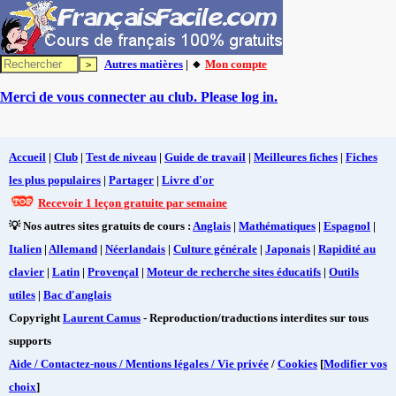
Autres matières
| 🔸
Mon compte
Merci de vous connecter au club. Please log in.
Accueil
|
Club
|
Test de niveau
|
Guide de travail
|
Meilleures fiches
|
Fiches
les plus populaires
|
Partager
|
Livre d'or
Recevoir 1 leçon gratuite par semaine
💡 Nos autres sites gratuits de cours :
Anglais
|
Mathématiques
|
Espagnol
|
Italien
|
Allemand
|
Néerlandais
|
Culture générale
|
Japonais
|
Rapidité au
clavier
|
Latin
|
Provençal
|
Moteur de recherche sites éducatifs
|
Outils
utiles
|
Bac d'anglais
Copyright
Laurent Camus
- Reproduction/traductions interdites sur tous
supports
Aide / Contactez-nous / Mentions légales / Vie privée
/
Cookies
[
Modifier vos
choix
]