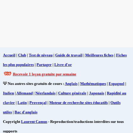
Accueil
|
Club
|
Test de niveau
|
Guide de travail
|
Meilleures fiches
|
Fiches
les plus populaires
|
Partager
|
Livre d'or
Recevoir 1 leçon gratuite par semaine
💡 Nos autres sites gratuits de cours :
Anglais
|
Mathématiques
|
Espagnol
|
Italien
|
Allemand
|
Néerlandais
|
Culture générale
|
Japonais
|
Rapidité au
clavier
|
Latin
|
Provençal
|
Moteur de recherche sites éducatifs
|
Outils
utiles
|
Bac d'anglais
Copyright
Laurent Camus
- Reproduction/traductions interdites sur tous
supports