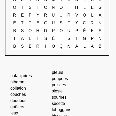
O
T
S
I
O
N
O
I
H
L
E
G
R
É
P
Y
R
U
U
R
V
O
L
A
E
T
T
E
C
U
S
T
Y
C
R
N
B
S
O
H
D
P
O
U
P
É
E
S
I
A
E
T
S
È
I
S
I
G
P
N
B
S
E
R
I
O
Ç
N
A
L
A
B
pleurs
balançoires
poupées
biberon
puzzles
collation
sièste
couches
sourires
doudous
sucette
goûters
toboggans
jeux
tricycles