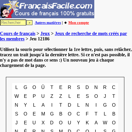
Autres matières
| 🔸
Mon compte
Cours de français
>
Jeux
>
Jeux de recherche de mots créés par
les membres
> Jeu 12186
Utilisez la souris pour sélectionner la 1re lettre, puis, sans relâcher,
tracez un trait jusqu'à la dernière lettre. Si ce n'est pas possible, il
n'y a pas de mot dans ce sens :) Un nouveau jeu à chaque
chargement de la page.
L
G
O
Û
T
E
R
S
D
N
R
C
W
E
P
U
Z
Z
L
E
S
O
J
T
N
Y
L
A
I
T
D
L
N
I
G
O
S
O
E
M
G
B
O
C
F
T
L
B
J
E
U
X
D
O
U
Y
K
A
W
O
N
É
R
N
S
M
D
C
O
L
S
G