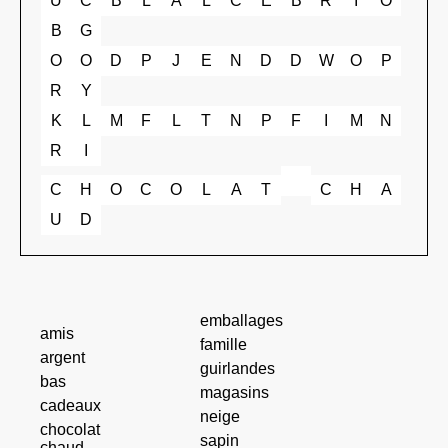
U
C
B
L
A
L
C
E
B
R
I
O
B
G
O
O
D
P
J
E
N
D
D
W
O
P
R
Y
K
L
M
F
L
T
N
P
F
I
M
N
R
I
C
H
O
C
O
L
A
T
C
H
A
U
D
emballages
amis
famille
argent
guirlandes
bas
magasins
cadeaux
neige
chocolat
sapin
chaud