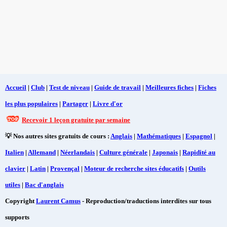
Accueil
|
Club
|
Test de niveau
|
Guide de travail
|
Meilleures fiches
|
Fiches
les plus populaires
|
Partager
|
Livre d'or
Recevoir 1 leçon gratuite par semaine
💡 Nos autres sites gratuits de cours :
Anglais
|
Mathématiques
|
Espagnol
|
Italien
|
Allemand
|
Néerlandais
|
Culture générale
|
Japonais
|
Rapidité au
clavier
|
Latin
|
Provençal
|
Moteur de recherche sites éducatifs
|
Outils
utiles
|
Bac d'anglais
Copyright
Laurent Camus
- Reproduction/traductions interdites sur tous
supports