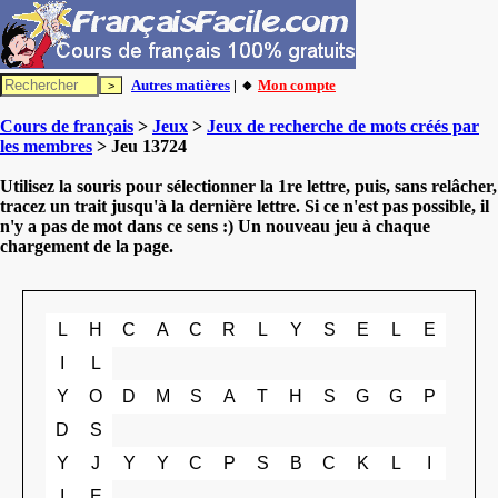
Autres matières
| 🔸
Mon compte
Cours de français
>
Jeux
>
Jeux de recherche de mots créés par
les membres
> Jeu 13724
Utilisez la souris pour sélectionner la 1re lettre, puis, sans relâcher,
tracez un trait jusqu'à la dernière lettre. Si ce n'est pas possible, il
n'y a pas de mot dans ce sens :) Un nouveau jeu à chaque
chargement de la page.
L
H
C
A
C
R
L
Y
S
E
L
E
I
L
Y
O
D
M
S
A
T
H
S
G
G
P
D
S
Y
J
Y
Y
C
P
S
B
C
K
L
I
I
E