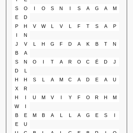
S
O
I
O
S
N
I
S
A
G
A
M
E
D
P
H
V
W
L
V
L
F
T
S
A
P
I
N
J
V
L
H
G
F
D
A
K
B
T
N
B
A
S
N
O
I
T
A
R
O
C
É
D
J
D
L
H
H
S
L
A
M
C
A
D
E
A
U
X
R
H
I
U
M
V
I
Y
F
O
R
H
M
W
I
B
E
M
B
A
L
L
A
G
E
S
I
E
U