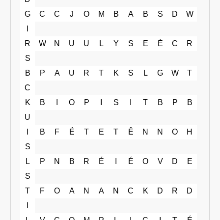
G
C
C
J
O
M
B
A
B
S
D
W
I
R
W
N
U
U
L
Y
S
E
É
C
R
S
B
P
A
U
R
T
K
S
L
G
W
T
C
K
B
I
O
P
I
S
I
T
B
P
B
U
I
B
F
É
T
E
T
Ê
N
N
O
H
S
L
P
N
B
R
É
I
É
O
V
D
E
S
T
F
O
A
N
A
N
C
K
D
R
D
I