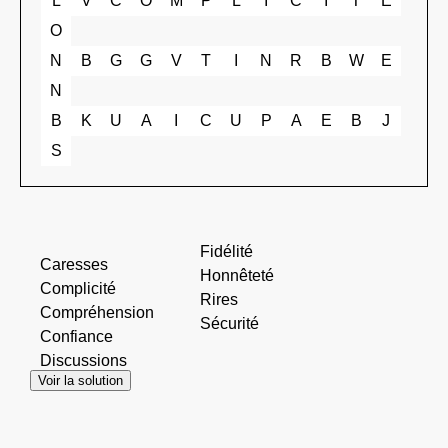
L
V
C
O
M
P
L
I
C
I
T
É
O
N
B
G
G
V
T
I
N
R
B
W
E
N
B
K
U
A
I
C
U
P
A
E
B
J
S
Fidélité
Caresses
Honnêteté
Complicité
Rires
Compréhension
Sécurité
Confiance
Discussions
Voir la solution