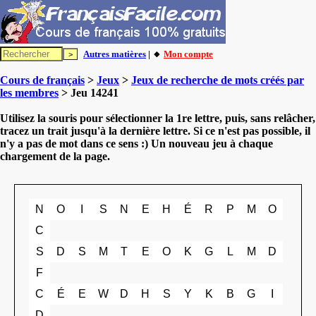
Autres matières
| 🔸
Mon compte
Cours de français
>
Jeux
>
Jeux de recherche de mots créés par
les membres
> Jeu 14241
Utilisez la souris pour sélectionner la 1re lettre, puis, sans relâcher,
tracez un trait jusqu'à la dernière lettre. Si ce n'est pas possible, il
n'y a pas de mot dans ce sens :) Un nouveau jeu à chaque
chargement de la page.
N
O
I
S
N
E
H
É
R
P
M
O
C
S
D
S
M
T
E
O
K
G
L
M
D
F
C
É
E
W
D
H
S
Y
K
B
G
I
D