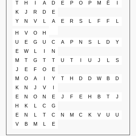
T
H
I
A
D
E
P
O
P
M
Ë
I
K
J
R
D
E
Y
N
V
L
A
E
R
S
L
F
F
L
H
V
O
H
U
E
G
U
C
A
P
N
S
L
D
Y
E
W
L
I
N
M
T
G
T
T
U
T
I
U
J
L
S
J
E
F
O
E
M
O
A
I
Y
T
H
D
D
W
B
D
K
N
J
V
I
E
N
O
N
E
J
F
E
H
B
T
J
H
K
L
C
G
E
N
L
T
C
N
M
C
K
V
U
U
V
B
M
L
E