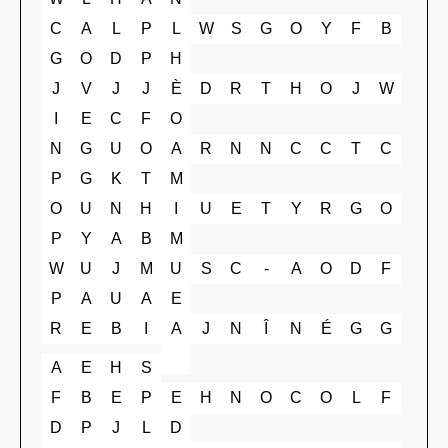
C
A
L
P
L
W
S
G
O
Y
F
B
G
O
D
P
H
J
V
J
J
È
D
R
T
H
O
J
W
I
E
C
F
O
N
G
U
O
A
R
N
N
C
C
T
C
P
G
K
T
M
O
U
N
H
I
U
E
T
Y
R
G
O
P
Y
A
B
M
W
U
J
M
U
S
C
-
A
O
D
F
P
A
U
A
E
R
E
B
I
A
J
N
Î
N
É
G
G
A
E
H
S
F
B
E
P
E
H
N
O
C
O
L
F
D
P
J
L
D