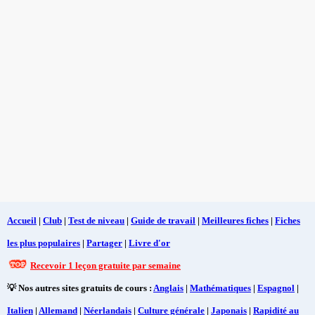
Accueil
|
Club
|
Test de niveau
|
Guide de travail
|
Meilleures fiches
|
Fiches
les plus populaires
|
Partager
|
Livre d'or
Recevoir 1 leçon gratuite par semaine
💡 Nos autres sites gratuits de cours :
Anglais
|
Mathématiques
|
Espagnol
|
Italien
|
Allemand
|
Néerlandais
|
Culture générale
|
Japonais
|
Rapidité au