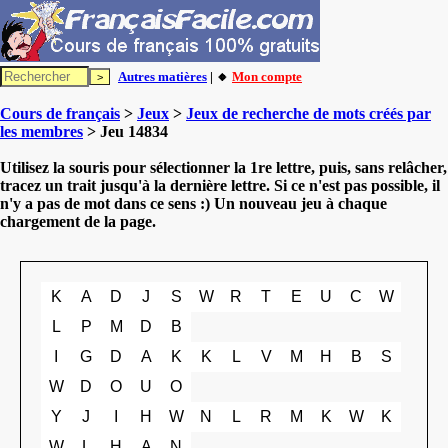
Autres matières
| 🔸
Mon compte
Cours de français
>
Jeux
>
Jeux de recherche de mots créés par
les membres
> Jeu 14834
Utilisez la souris pour sélectionner la 1re lettre, puis, sans relâcher,
tracez un trait jusqu'à la dernière lettre. Si ce n'est pas possible, il
n'y a pas de mot dans ce sens :) Un nouveau jeu à chaque
chargement de la page.
K
A
D
J
S
W
R
T
E
U
C
W
L
P
M
D
B
I
G
D
A
K
K
L
V
M
H
B
S
W
D
O
U
O
Y
J
I
H
W
N
L
R
M
K
W
K
W
L
H
A
N