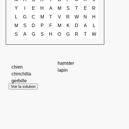
Y
I
E
H
A
M
S
T
E
R
L
G
C
M
T
V
R
W
N
H
M
S
D
P
F
M
K
D
A
L
S
A
G
S
H
O
G
R
T
W
hamster
chien
lapin
chinchilla
gerbille
Voir la solution