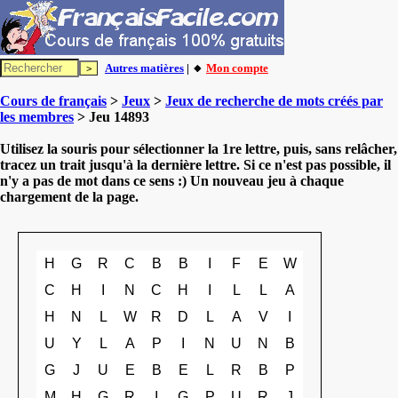
Autres matières
| 🔸
Mon compte
Cours de français
>
Jeux
>
Jeux de recherche de mots créés par
les membres
> Jeu 14893
Utilisez la souris pour sélectionner la 1re lettre, puis, sans relâcher,
tracez un trait jusqu'à la dernière lettre. Si ce n'est pas possible, il
n'y a pas de mot dans ce sens :) Un nouveau jeu à chaque
chargement de la page.
H
G
R
C
B
B
I
F
E
W
C
H
I
N
C
H
I
L
L
A
H
N
L
W
R
D
L
A
V
I
U
Y
L
A
P
I
N
U
N
B
G
J
U
E
B
E
L
R
B
P
M
H
G
R
I
G
P
U
R
J