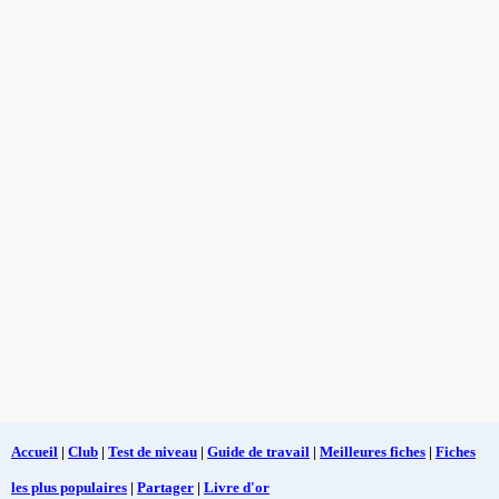
Accueil
|
Club
|
Test de niveau
|
Guide de travail
|
Meilleures fiches
|
Fiches
les plus populaires
|
Partager
|
Livre d'or